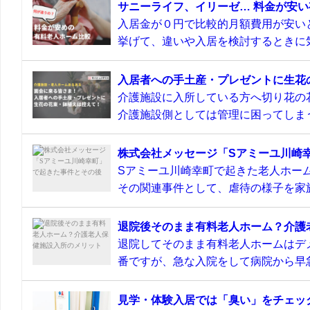
サニーライフ、イリーゼ… 料金が安
入居金が０円で比較的月額費用が安い
挙げて、違いや入居を検討するときに気
入居者への手土産・プレゼントに生花
介護施設に入所している方へ切り花の
介護施設側としては管理に困ってしまう
株式会社メッセージ「Sアミーユ川崎
Sアミーユ川崎幸町で起きた老人ホーム
その関連事件として、虐待の様子を家族
退院後そのまま有料老人ホーム？介護
退院してそのまま有料老人ホームはデ
番ですが、急な入院をして病院から早急
見学・体験入居では「臭い」をチェッ