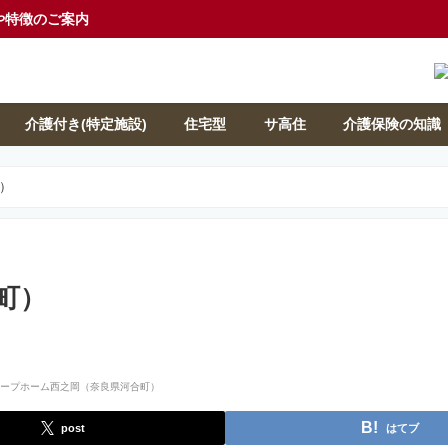
や特徴のご案内
介護付き(特定施設)
住宅型
サ高住
介護保険の知識
）
町）
post
はてブ