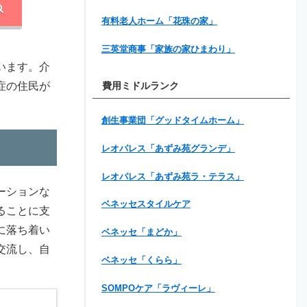
有料老人ホーム「花珠の家」
三英堂商事「家族の家ひまわり」
います。介
症の住民が
費用ミドルランク
創生事業団「グッドタイムホーム」
レオパレス「あずみ苑グランデ」
レオパレス「あずみ苑ラ・テラス」
ーションな
ベネッセスタイルケア
ることに支
に落ち着い
ベネッセ「まどか」
交流し、自
ベネッセ「くらら」
SOMPOケア「ラヴィーレ」