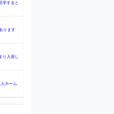
見学すると
あります
まり入居し
老人ホーム