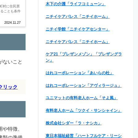
木下の介護「ライフコミューン」
町村に住民票
あることも条件
ニチイケアパレス「ニチイホーム」
2024.11.27
ニチイ学館「ニチイケアセンター」
ニチイケアパレス「ニチイホーム」
ケア21「プレザンメゾン」「プレザングラ
ン」
がないこと
はれコーポレーション「あいらの杜」
はれコーポレーション「アヴィラージュ」
クリック
ユニマットの有料老人ホーム「そよ風」
有料老人ホーム「ツクイ・サンシャイン」
株式会社シダー「ラ・ナシカ」
用や特徴、
東日本福祉経営「ハートフルケア・リーシ
書類の準備