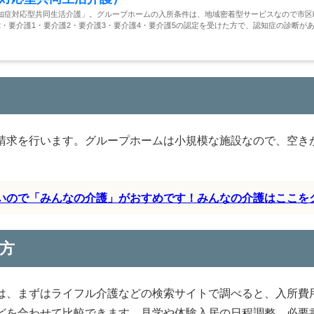
知症対応型共同生活介護」。グループホームの入所条件は、地域密着型サービスなので市区
・要介護1・要介護2・要介護3・要介護4・要介護5の認定を受けた方で、認知症の診断が
請求を行います。グループホームは小規模な施設なので、空き
すいので「みんなの介護」がおすめです！みんなの介護はここを
方
は、まずはライフル介護などの検索サイトで調べると、入所費
どを合わせて比較できます。見学や体験入居の日程調整、必要