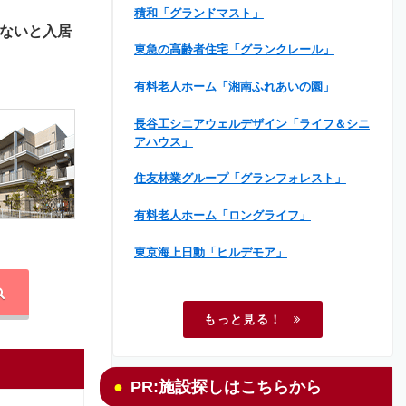
積和「グランドマスト」
ないと入居
東急の高齢者住宅「グランクレール」
有料老人ホーム「湘南ふれあいの園」
長谷工シニアウェルデザイン「ライフ＆シニ
アハウス」
住友林業グループ「グランフォレスト」
有料老人ホーム「ロングライフ」
東京海上日動「ヒルデモア」
もっと見る！
PR:施設探しはこちらから