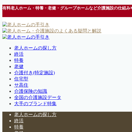
有料老人ホーム・特養・老健・グループホームなど介護施設の仕組み
老人ホームの探し方
終活
特養
老健
介護付き(特定施設)
住宅型
サ高住
介護保険の知識
全国の介護施設データ
大手のブランド特集
老人ホームの探し方
終活
特養