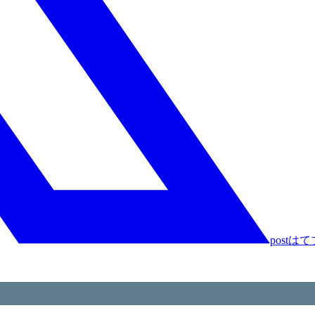
post
はて