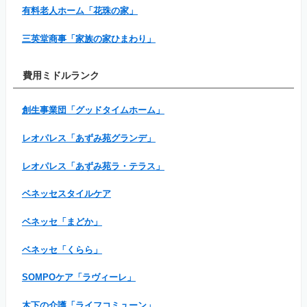
有料老人ホーム「花珠の家」
三英堂商事「家族の家ひまわり」
費用ミドルランク
創生事業団「グッドタイムホーム」
レオパレス「あずみ苑グランデ」
レオパレス「あずみ苑ラ・テラス」
ベネッセスタイルケア
ベネッセ「まどか」
ベネッセ「くらら」
SOMPOケア「ラヴィーレ」
木下の介護「ライフコミューン」