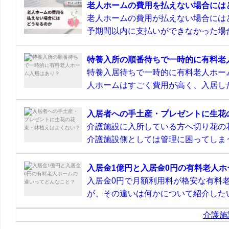
老人ホームの費用を払えない場合には
老人ホームの費用が払えない場合には
予期間以内に支払いができなかった場合
特養入所の順番待ちで一時的に有料老
特養入居待ちで一時的に有料老人ホー
人ホームはすごく費用が高く、入居した
入居者への手土産・プレゼントに生花
介護施設に入所している方へ切り花の
介護施設側としては管理に困ってしまう
入居金1億円と入居金0円の有料老人
入居金0円で月額利用料が格安な有料
が、その違いは何かについて紹介したい
介護施