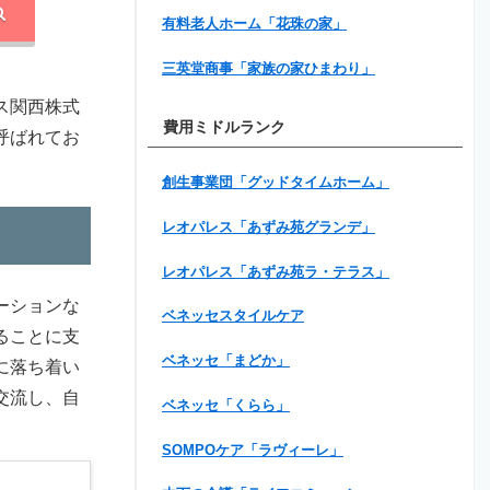
有料老人ホーム「花珠の家」
三英堂商事「家族の家ひまわり」
ス関西株式
費用ミドルランク
呼ばれてお
創生事業団「グッドタイムホーム」
レオパレス「あずみ苑グランデ」
レオパレス「あずみ苑ラ・テラス」
ーションな
ベネッセスタイルケア
ることに支
ベネッセ「まどか」
に落ち着い
交流し、自
ベネッセ「くらら」
SOMPOケア「ラヴィーレ」