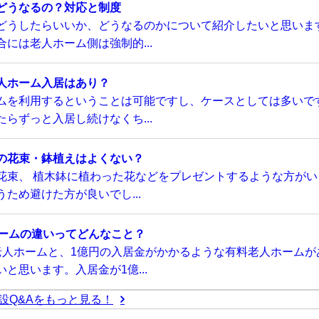
どうなるの？対応と制度
どうしたらいいか、どうなるのかについて紹介したいと思いま
には老人ホーム側は強制的...
人ホーム入居はあり？
ムを利用するということは可能ですし、ケースとしては多いで
らずっと入居し続けなくち...
の花束・鉢植えはよくない？
花束、 植木鉢に植わった花などをプレゼントするような方がい
ため避けた方が良いでし...
ホームの違いってどんなこと？
老人ホームと、1億円の入居金がかかるような有料老人ホームが
と思います。入居金が1億...
設Q&Aをもっと見る！