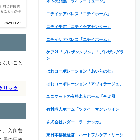
木下の介護「ライフコミューン」
町村に住民票
あることも条件
ニチイケアパレス「ニチイホーム」
2024.11.27
ニチイ学館「ニチイケアセンター」
ニチイケアパレス「ニチイホーム」
ケア21「プレザンメゾン」「プレザングラ
ン」
がないこと
はれコーポレーション「あいらの杜」
はれコーポレーション「アヴィラージュ」
クリック
ユニマットの有料老人ホーム「そよ風」
有料老人ホーム「ツクイ・サンシャイン」
株式会社シダー「ラ・ナシカ」
と、入所費
東日本福祉経営「ハートフルケア・リーシ
入居の日程