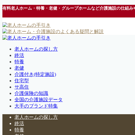
有料老人ホーム・特養・老健・グループホームなど介護施設の仕組み
老人ホームの探し方
終活
特養
老健
介護付き(特定施設)
住宅型
サ高住
介護保険の知識
全国の介護施設データ
大手のブランド特集
老人ホームの探し方
終活
特養