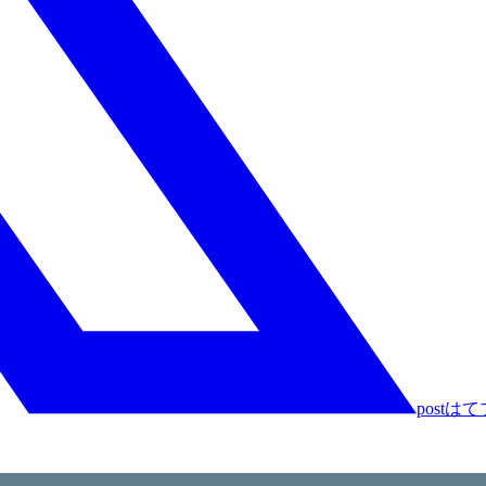
post
はて