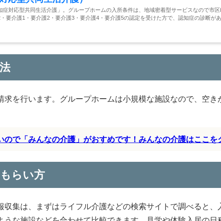
知症対応型共同生活介護」。グループホームの入所条件は、地域密着型サービスなので市区
・要介護1・要介護2・要介護3・要介護4・要介護5の認定を受けた方で、認知症の診断が
法
請求を行います。グループホームは小規模な施設なので、空き
すいので「みんなの介護」がおすめです！みんなの介護はここを
のもらい方
報収集は、まずはライフル介護などの検索サイトで調べると、
ような施設などを合わせて比較できます。見学や体験入居の日