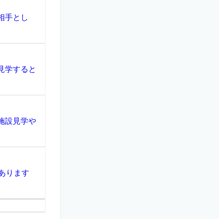
相手とし
見学すると
施設見学や
あります