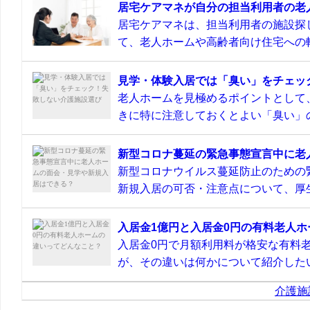
居宅ケアマネが自分の担当利用者の老
居宅ケアマネは、担当利用者の施設探
て、老人ホームや高齢者向け住宅への転
見学・体験入居では「臭い」をチェッ
老人ホームを見極めるポイントとして
きに特に注意しておくとよい「臭い」の
新型コロナ蔓延の緊急事態宣言中に老
新型コロナウイルス蔓延防止のための
新規入居の可否・注意点について、厚生
入居金1億円と入居金0円の有料老人
入居金0円で月額利用料が格安な有料
が、その違いは何かについて紹介したい
介護施