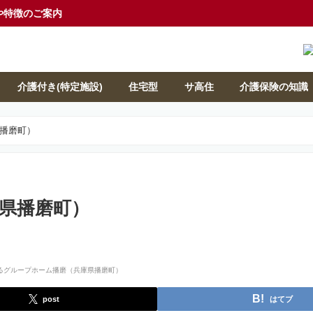
や特徴のご案内
介護付き(特定施設)
住宅型
サ高住
介護保険の知識
播磨町）
県播磨町）
post
はてブ