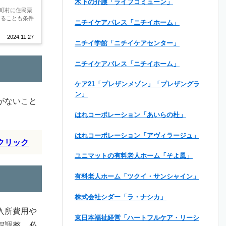
木下の介護「ライフコミューン」
町村に住民票
あることも条件
ニチイケアパレス「ニチイホーム」
2024.11.27
ニチイ学館「ニチイケアセンター」
ニチイケアパレス「ニチイホーム」
ケア21「プレザンメゾン」「プレザングラ
ン」
がないこと
はれコーポレーション「あいらの杜」
はれコーポレーション「アヴィラージュ」
クリック
ユニマットの有料老人ホーム「そよ風」
有料老人ホーム「ツクイ・サンシャイン」
株式会社シダー「ラ・ナシカ」
入所費用や
東日本福祉経営「ハートフルケア・リーシ
程調整、必