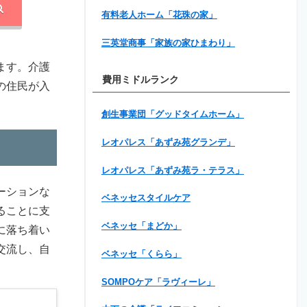
有料老人ホーム「花珠の家」
三英堂商事「家族の家ひまわり」
ます。介護
費用ミドルランク
の住民が入
創生事業団「グッドタイムホーム」
レオパレス「あずみ苑グランデ」
レオパレス「あずみ苑ラ・テラス」
ーションな
ベネッセスタイルケア
ることに支
ベネッセ「まどか」
に落ち着い
交流し、自
ベネッセ「くらら」
SOMPOケア「ラヴィーレ」