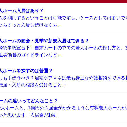
人ホーム入居はあり？
ムを利用するということは可能ですし、ケースとしては多いで
らずっと入居し続けなくち...
人ホームの面会・見学や新規入居はできる？
緊急事態宣言下、自粛ムードの中での老人ホームの探し方と、
労働省のガイドラインなど...
人ホームを探すのは普通？
しも手伝うべき？居宅ケアマネは最も身近な介護相談をできる
居・入所の相談を受けること...
ホームの違いってどんなこと？
老人ホームと、1億円の入居金がかかるような有料老人ホームが
と思います。入居金が1億...