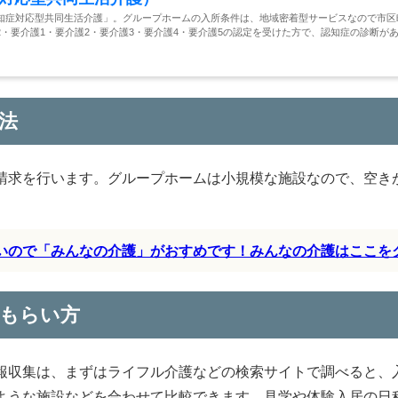
知症対応型共同生活介護」。グループホームの入所条件は、地域密着型サービスなので市区
・要介護1・要介護2・要介護3・要介護4・要介護5の認定を受けた方で、認知症の診断が
法
請求を行います。グループホームは小規模な施設なので、空き
すいので「みんなの介護」がおすめです！みんなの介護はここを
もらい方
報収集は、まずはライフル介護などの検索サイトで調べると、
ような施設などを合わせて比較できます。見学や体験入居の日