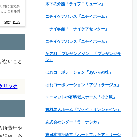
木下の介護「ライフコミューン」
町村に住民票
あることも条件
ニチイケアパレス「ニチイホーム」
2024.11.27
ニチイ学館「ニチイケアセンター」
ニチイケアパレス「ニチイホーム」
ケア21「プレザンメゾン」「プレザングラ
ン」
がないこと
はれコーポレーション「あいらの杜」
はれコーポレーション「アヴィラージュ」
クリック
ユニマットの有料老人ホーム「そよ風」
有料老人ホーム「ツクイ・サンシャイン」
株式会社シダー「ラ・ナシカ」
入所費用や
東日本福祉経営「ハートフルケア・リーシ
程調整、必