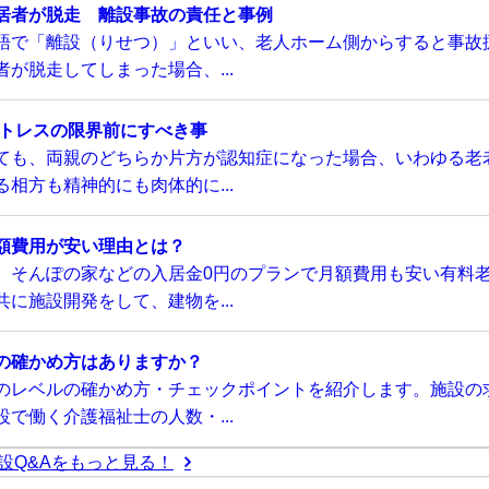
居者が脱走 離設事故の責任と事例
語で「離設（りせつ）」といい、老人ホーム側からすると事故
が脱走してしまった場合、...
ストレスの限界前にすべき事
ても、両親のどちらか片方が認知症になった場合、いわゆる老
相方も精神的にも肉体的に...
額費用が安い理由とは？
、そんぽの家などの入居金0円のプランで月額費用も安い有料
に施設開発をして、建物を...
の確かめ方はありますか？
のレベルの確かめ方・チェックポイントを紹介します。施設の
で働く介護福祉士の人数・...
設Q&Aをもっと見る！