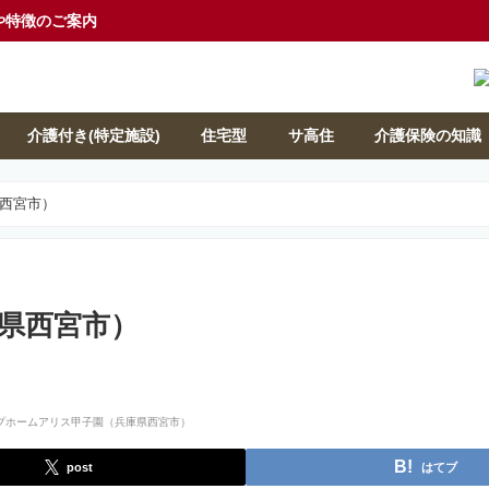
や特徴のご案内
介護付き(特定施設)
住宅型
サ高住
介護保険の知識
西宮市）
県西宮市）
post
はてブ