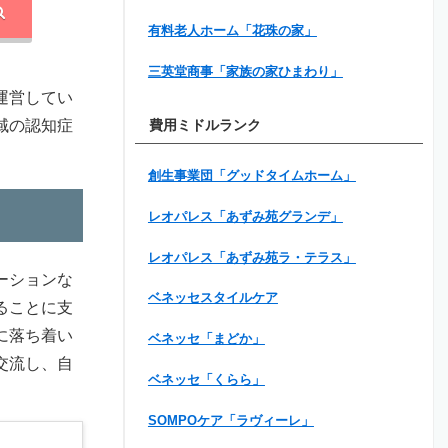
有料老人ホーム「花珠の家」
三英堂商事「家族の家ひまわり」
運営してい
域の認知症
費用ミドルランク
創生事業団「グッドタイムホーム」
レオパレス「あずみ苑グランデ」
レオパレス「あずみ苑ラ・テラス」
ーションな
ベネッセスタイルケア
ることに支
に落ち着い
ベネッセ「まどか」
交流し、自
ベネッセ「くらら」
SOMPOケア「ラヴィーレ」