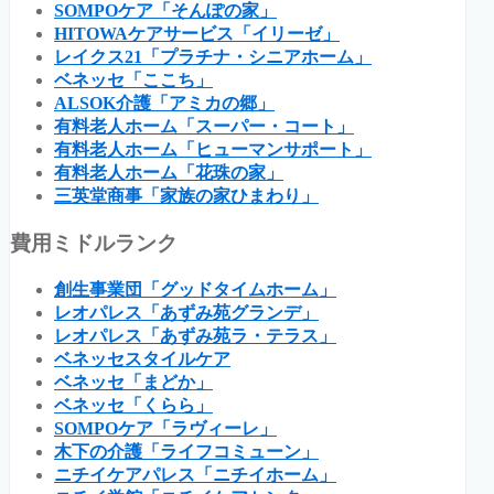
SOMPOケア「そんぽの家」
HITOWAケアサービス「イリーゼ」
レイクス21「プラチナ・シニアホーム」
ベネッセ「ここち」
ALSOK介護「アミカの郷」
有料老人ホーム「スーパー・コート」
有料老人ホーム「ヒューマンサポート」
有料老人ホーム「花珠の家」
三英堂商事「家族の家ひまわり」
費用ミドルランク
創生事業団「グッドタイムホーム」
レオパレス「あずみ苑グランデ」
レオパレス「あずみ苑ラ・テラス」
ベネッセスタイルケア
ベネッセ「まどか」
ベネッセ「くらら」
SOMPOケア「ラヴィーレ」
木下の介護「ライフコミューン」
ニチイケアパレス「ニチイホーム」