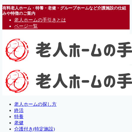
有料老人ホーム・特養・老健・グループホームなど介護施設の仕組
みや特徴のご案内
老人ホームの手引きとは
ページ一覧
老人ホームの探し方
終活
特養
老健
介護付き(特定施設)