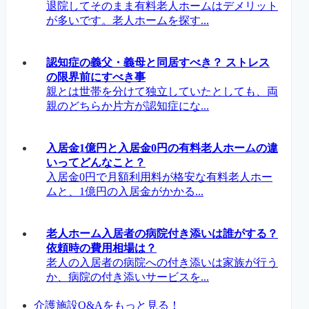
退院してそのまま有料老人ホームはデメリット
が多いです。老人ホームを探す...
認知症の義父・義母と同居すべき？ ストレス
の限界前にすべき事
親とは世帯を分けて独立していたとしても、両
親のどちらか片方が認知症にな...
入居金1億円と入居金0円の有料老人ホームの違
いってどんなこと？
入居金0円で月額利用料が格安な有料老人ホー
ムと、1億円の入居金がかかる...
老人ホーム入居者の病院付き添いは誰がする？
依頼時の費用相場は？
老人の入居者の病院への付き添いは家族が行う
か、病院の付き添いサービスを...
介護施設Q&Aをもっと見る！