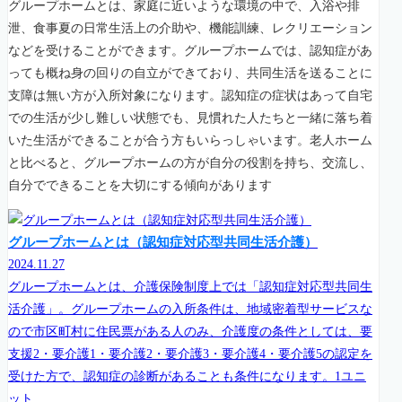
グループホームとは、家庭に近いような環境の中で、入浴や排
泄、食事夏の日常生活上の介助や、機能訓練、レクリエーション
などを受けることができます。グループホームでは、認知症があ
っても概ね身の回りの自立ができており、共同生活を送ることに
支障は無い方が入所対象になります。認知症の症状はあって自宅
での生活が少し難しい状態でも、見慣れた人たちと一緒に落ち着
いた生活ができることが合う方もいらっしゃいます。老人ホーム
と比べると、グループホームの方が自分の役割を持ち、交流し、
自分でできることを大切にする傾向があります
グループホームとは（認知症対応型共同生活介護）
2024.11.27
グループホームとは、介護保険制度上では「認知症対応型共同生
活介護」。グループホームの入所条件は、地域密着型サービスな
ので市区町村に住民票がある人のみ、介護度の条件としては、要
支援2・要介護1・要介護2・要介護3・要介護4・要介護5の認定を
受けた方で、認知症の診断があることも条件になります。1ユニ
ット...