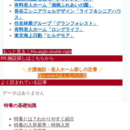
有料老人ホーム「湘南ふれあいの園」
長谷工シニアウェルデザイン「ライフ＆シニアハウ
ス」
住友林業グループ「グランフォレスト」
有料老人ホーム「ロングライフ」
東京海上日動「ヒルデモア」
もっと見る！
fa-angle-double-right
PR:施設探しはこちらから
＼
介護施設・老人ホーム探しの定番
／
fa-search
みんなの介護
よく読まれている記事
データはありません
特養の基礎知識
特養とは？わかりやすく紹介
特養の入所基準・特例入所