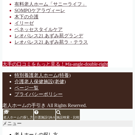
有料老人ホーム「サニーライフ」
SOMPOケアラヴィーレ
木下の介護
イリーゼ
ベネッセスタイルケア
レオパレス21 あずみ苑グランデ
レオパレス21 あずみ苑ラ・テラス
大手の口コミをもっと見る！
fa-angle-double-right
特別養護老人ホーム(特養)
介護老人保健施設(老健)
ページ一覧
プライバシーポリシー
老人ホームの手引き All Rights Reserved.
老人ホームの探し方
介護施設Q&A
施設検索・比較
メニュー
老人ホームの探し方