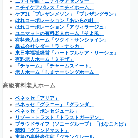
ニチイ学館「ニチイケアセンター」
ニチイケアパレス「ニチイホーム」
ケア21「プレザンメゾン」「プレザングラン」
はれコーポレーション「あいらの杜」
はれコーポレーション「アヴィラージュ」
ユニマットの有料老人ホーム「そよ風」
有料老人ホーム「ツクイ・サンシャイン」
株式会社シダー「ラ・ナシカ」
東日本福祉経営「ハートフルケア・リーシェ」
有料老人ホーム「ミモザ」
「チャーム」「チャームスイート」
老人ホーム「しまナーシングホーム」
高級有料老人ホーム
ベネッセ「アリア」
ベネッセ「グラニー」「グランダ」
ベネッセ「ボンセジュール」
リゾートトラスト「トラストガーデン」
プラウドライフ（ソニーグループ）「はなことば」
積和「グランドマスト」
東急の高齢者住宅「グランクレール」