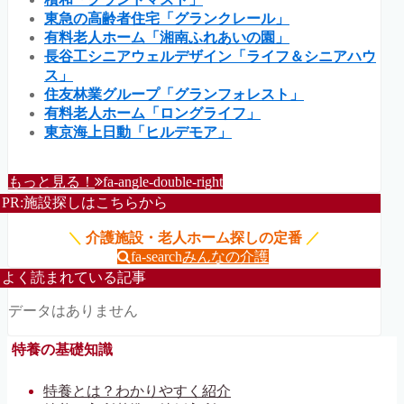
東急の高齢者住宅「グランクレール」
有料老人ホーム「湘南ふれあいの園」
長谷工シニアウェルデザイン「ライフ＆シニアハウ
ス」
住友林業グループ「グランフォレスト」
有料老人ホーム「ロングライフ」
東京海上日動「ヒルデモア」
もっと見る！
fa-angle-double-right
PR:施設探しはこちらから
＼
介護施設・老人ホーム探しの定番
／
fa-search
みんなの介護
よく読まれている記事
データはありません
特養の基礎知識
特養とは？わかりやすく紹介