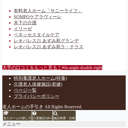
有料老人ホーム「サニーライフ」
SOMPOケアラヴィーレ
木下の介護
イリーゼ
ベネッセスタイルケア
レオパレス21 あずみ苑グランデ
レオパレス21 あずみ苑ラ・テラス
大手の口コミをもっと見る！
fa-angle-double-right
特別養護老人ホーム(特養)
介護老人保健施設(老健)
ページ一覧
プライバシーポリシー
老人ホームの手引き All Rights Reserved.
老人ホームの探し方
介護施設Q&A
施設検索・比較
メニュー