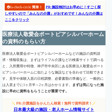
fa-check-circle
簡単！
PR:施設検討はお早めに！すごく探
しやすいので「みんなの介護」がおすめです！みんなの介護は
ここをクリック
医療法人敬愛会ポートピアシルバーホーム
の資料のもらい方
医療法人敬愛会ポートピアシルバーホームなどの施設の資料請
求・情報収集は、まずはライフル介護などの検索サイトで調べる
と、入所費用や特徴、神戸市中央区にある医療法人敬愛会ポート
ピアシルバーホームに似たような施設などを合わせて比較できま
す。見学や体験入居の日程調整、必要書類の準備など、一般的に
は入居までに1ヶ月半～2ヶ月はかかります。
まずは気になった施
設に早めに資料をもらうことが重要です。
＼
PR:介護施設をかんたん検索！無料で資料請求！
／
日本最大級の施設・老人ホーム情報サイト