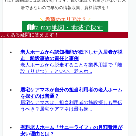
PR:介護施設には定員があります。良い施設でも空きがないと入
居できないので早めの情報収集、資料請求を！
希望のエリアは？
＼
／
地図・地域で探す
fa-map
よくある疑問に答えます！
老人ホームから認知機能が低下した入居者が脱
走 離設事故の責任と事例
老人ホームから脱走することを業界用語で「離
設（りせつ）」といい、老人ホ...
居宅ケアマネが自分の担当利用者の老人ホーム
を探すのは普通？
居宅ケアマネは、担当利用者の施設探しも手伝
うべき？居宅ケアマネは最も身...
有料老人ホーム「サニーライフ」の月額費用が
安い理由とは？