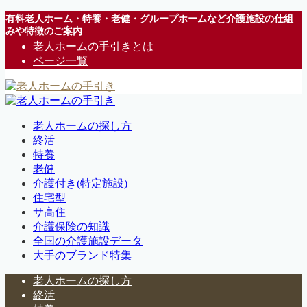
有料老人ホーム・特養・老健・グループホームなど介護施設の仕組
みや特徴のご案内
老人ホームの手引きとは
ページ一覧
老人ホームの探し方
終活
特養
老健
介護付き(特定施設)
住宅型
サ高住
介護保険の知識
全国の介護施設データ
大手のブランド特集
老人ホームの探し方
終活