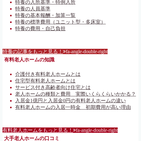
特養の入所基準・特例入所
特養の人員基準
特養の基本報酬・加算一覧
特養の標準費用（ユニット型・多床室）
特養の費用・自己負担
特養の記事をもっと見る！
fa-angle-double-right
有料老人ホームの知識
介護付き有料老人ホームとは
住宅型有料老人ホームとは
サービス付き高齢者向け住宅とは
老人ホームの種類と費用 実際いくらくらいかかる？
入居金1億円と入居金0円の有料老人ホームの違い
有料老人ホームの入居一時金 初期費用が高い理由
有料老人ホームをもっと見る！
fa-angle-double-right
大手老人ホームの口コミ