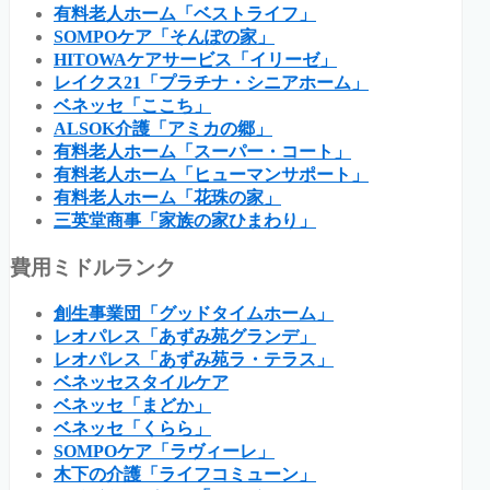
有料老人ホーム「ベストライフ」
SOMPOケア「そんぽの家」
HITOWAケアサービス「イリーゼ」
レイクス21「プラチナ・シニアホーム」
ベネッセ「ここち」
ALSOK介護「アミカの郷」
有料老人ホーム「スーパー・コート」
有料老人ホーム「ヒューマンサポート」
有料老人ホーム「花珠の家」
三英堂商事「家族の家ひまわり」
費用ミドルランク
創生事業団「グッドタイムホーム」
レオパレス「あずみ苑グランデ」
レオパレス「あずみ苑ラ・テラス」
ベネッセスタイルケア
ベネッセ「まどか」
ベネッセ「くらら」
SOMPOケア「ラヴィーレ」
木下の介護「ライフコミューン」