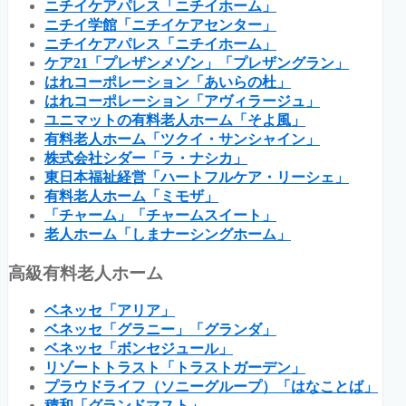
ニチイケアパレス「ニチイホーム」
ニチイ学館「ニチイケアセンター」
ニチイケアパレス「ニチイホーム」
ケア21「プレザンメゾン」「プレザングラン」
はれコーポレーション「あいらの杜」
はれコーポレーション「アヴィラージュ」
ユニマットの有料老人ホーム「そよ風」
有料老人ホーム「ツクイ・サンシャイン」
株式会社シダー「ラ・ナシカ」
東日本福祉経営「ハートフルケア・リーシェ」
有料老人ホーム「ミモザ」
「チャーム」「チャームスイート」
老人ホーム「しまナーシングホーム」
高級有料老人ホーム
ベネッセ「アリア」
ベネッセ「グラニー」「グランダ」
ベネッセ「ボンセジュール」
リゾートトラスト「トラストガーデン」
プラウドライフ（ソニーグループ）「はなことば」
積和「グランドマスト」