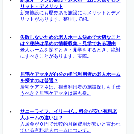
新規オープンの施設・老人ホームに入居するメ
リット・デメリット
新規施設にも歴史ある施設にもメリットとデメ
リットがあります。整理して紹...
失敗しないための老人ホーム決めで大切なこと
は？秘訣は早めの情報収集・見学である理由
老人ホームを探すとき・見学をするとき、絶対
にすべきことがあります。実際...
居宅ケアマネが自分の担当利用者の老人ホーム
を探すのは普通？
居宅ケアマネは、担当利用者の施設探しも手伝
うべき？居宅ケアマネは最も身...
サニーライフ、イリーゼ… 料金が安い有料老
人ホームの違いは？
入居金が０円で比較的月額費用が安いと言われ
ている有料老人ホームについて...