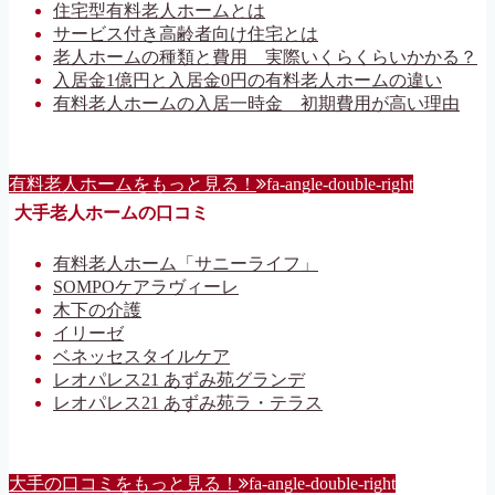
住宅型有料老人ホームとは
サービス付き高齢者向け住宅とは
老人ホームの種類と費用 実際いくらくらいかかる？
入居金1億円と入居金0円の有料老人ホームの違い
有料老人ホームの入居一時金 初期費用が高い理由
有料老人ホームをもっと見る！
fa-angle-double-right
大手老人ホームの口コミ
有料老人ホーム「サニーライフ」
SOMPOケアラヴィーレ
木下の介護
イリーゼ
ベネッセスタイルケア
レオパレス21 あずみ苑グランデ
レオパレス21 あずみ苑ラ・テラス
大手の口コミをもっと見る！
fa-angle-double-right