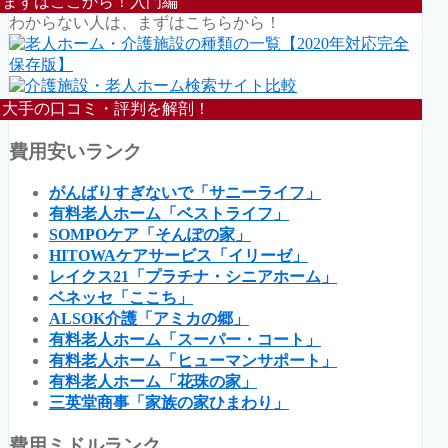
まずはここから！入門編
わからない人は、まずはこちらから！
大手の口コミ・評判を解剖！
費用安いランク
がんばりすぎないで「サニーライフ」
有料老人ホーム「ベストライフ」
SOMPOケア「そんぽの家」
HITOWAケアサービス「イリーゼ」
レイクス21「プラチナ・シニアホーム」
ベネッセ「ここち」
ALSOK介護「アミカの郷」
有料老人ホーム「スーパー・コート」
有料老人ホーム「ヒューマンサポート」
有料老人ホーム「花珠の家」
三英堂商事「家族の家ひまわり」
費用ミドルランク