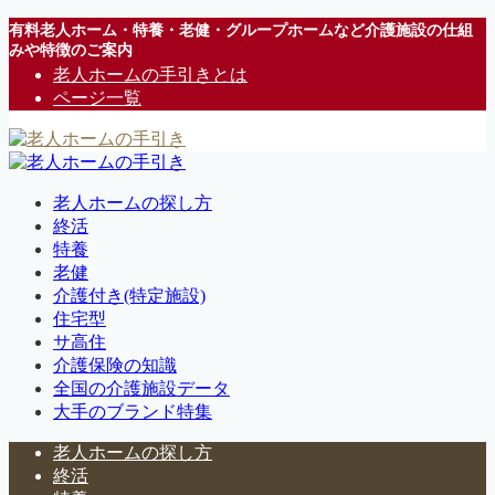
有料老人ホーム・特養・老健・グループホームなど介護施設の仕組
みや特徴のご案内
老人ホームの手引きとは
ページ一覧
老人ホームの探し方
終活
特養
老健
介護付き(特定施設)
住宅型
サ高住
介護保険の知識
全国の介護施設データ
大手のブランド特集
老人ホームの探し方
終活