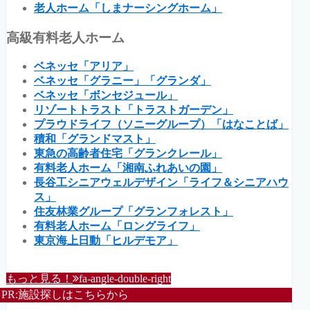
老人ホーム「しまナーシングホーム」
高級有料老人ホーム
ベネッセ「アリア」
ベネッセ「グラニー」「グランダ」
ベネッセ「ボンセジュール」
リゾートトラスト「トラストガーデン」
プラウドライフ（ソニーグループ）「はなことば」
積和「グランドマスト」
東急の高齢者住宅「グランクレール」
有料老人ホーム「湘南ふれあいの園」
長谷工シニアウェルデザイン「ライフ＆シニアハウ
ス」
住友林業グループ「グランフォレスト」
有料老人ホーム「ロングライフ」
東京海上日動「ヒルデモア」
もっと見る！
fa-angle-double-right
PR:施設探しはこちらから