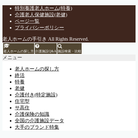
特別養護老人ホーム(特養)
介護老人保健施設(老健)
ページ一覧
プライバシーポリシー
老人ホームの手引き All Rights Reserved.
老人ホームの探し方
介護施設Q&A
施設検索・比較
メニュー
老人ホームの探し方
終活
特養
老健
介護付き(特定施設)
住宅型
サ高住
介護保険の知識
全国の介護施設データ
大手のブランド特集