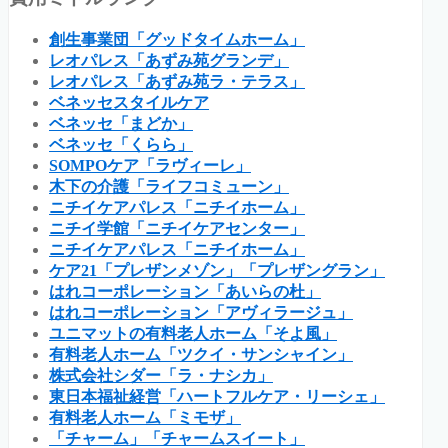
創生事業団「グッドタイムホーム」
レオパレス「あずみ苑グランデ」
レオパレス「あずみ苑ラ・テラス」
ベネッセスタイルケア
ベネッセ「まどか」
ベネッセ「くらら」
SOMPOケア「ラヴィーレ」
木下の介護「ライフコミューン」
ニチイケアパレス「ニチイホーム」
ニチイ学館「ニチイケアセンター」
ニチイケアパレス「ニチイホーム」
ケア21「プレザンメゾン」「プレザングラン」
はれコーポレーション「あいらの杜」
はれコーポレーション「アヴィラージュ」
ユニマットの有料老人ホーム「そよ風」
有料老人ホーム「ツクイ・サンシャイン」
株式会社シダー「ラ・ナシカ」
東日本福祉経営「ハートフルケア・リーシェ」
有料老人ホーム「ミモザ」
「チャーム」「チャームスイート」