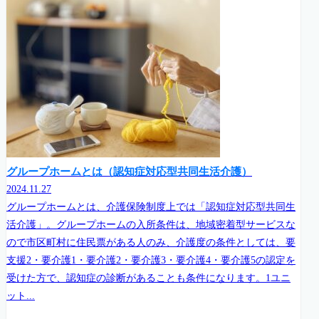
グループホームとは（認知症対応型共同生活介護）
2024.11.27
グループホームとは、介護保険制度上では「認知症対応型共同生
活介護」。グループホームの入所条件は、地域密着型サービスな
ので市区町村に住民票がある人のみ、介護度の条件としては、要
支援2・要介護1・要介護2・要介護3・要介護4・要介護5の認定を
受けた方で、認知症の診断があることも条件になります。1ユニ
ット...