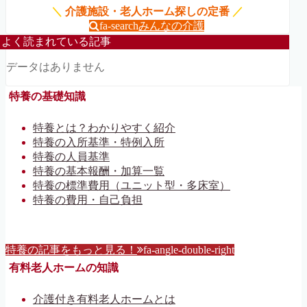
＼
介護施設・老人ホーム探しの定番
／
fa-search
みんなの介護
よく読まれている記事
データはありません
特養の基礎知識
特養とは？わかりやすく紹介
特養の入所基準・特例入所
特養の人員基準
特養の基本報酬・加算一覧
特養の標準費用（ユニット型・多床室）
特養の費用・自己負担
特養の記事をもっと見る！
fa-angle-double-right
有料老人ホームの知識
介護付き有料老人ホームとは