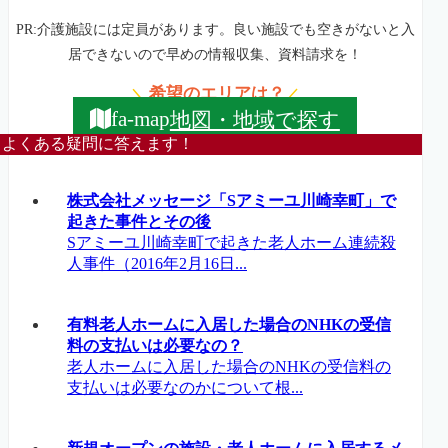
PR:介護施設には定員があります。良い施設でも空きがないと入
居できないので早めの情報収集、資料請求を！
希望のエリアは？
＼
／
地図・地域で探す
fa-map
よくある疑問に答えます！
株式会社メッセージ「Sアミーユ川崎幸町」で
起きた事件とその後
Sアミーユ川崎幸町で起きた老人ホーム連続殺
人事件（2016年2月16日...
有料老人ホームに入居した場合のNHKの受信
料の支払いは必要なの？
老人ホームに入居した場合のNHKの受信料の
支払いは必要なのかについて根...