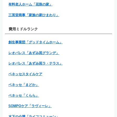
有料老人ホーム「花珠の家」
三英堂商事「家族の家ひまわり」
費用ミドルランク
創生事業団「グッドタイムホーム」
レオパレス「あずみ苑グランデ」
レオパレス「あずみ苑ラ・テラス」
ベネッセスタイルケア
ベネッセ「まどか」
ベネッセ「くらら」
SOMPOケア「ラヴィーレ」
木下の介護「ライフコミューン」