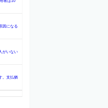
用者は10
原因になる
人がいない
す。支払猶