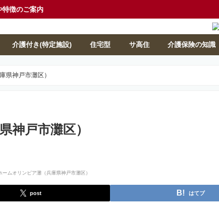
や特徴のご案内
介護付き(特定施設)
住宅型
サ高住
介護保険の知識
庫県神戸市灘区）
県神戸市灘区）
post
はてブ