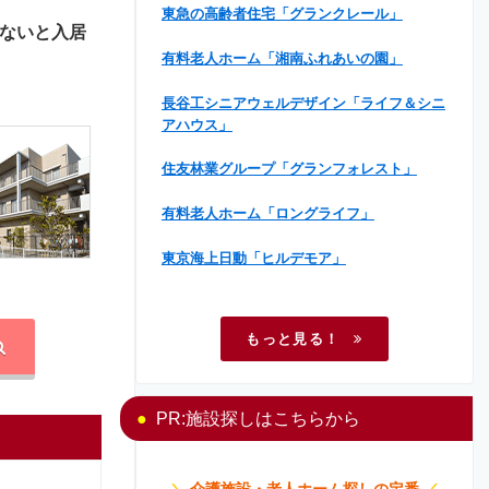
東急の高齢者住宅「グランクレール」
ないと入居
有料老人ホーム「湘南ふれあいの園」
長谷工シニアウェルデザイン「ライフ＆シニ
アハウス」
住友林業グループ「グランフォレスト」
有料老人ホーム「ロングライフ」
東京海上日動「ヒルデモア」
もっと見る！
PR:施設探しはこちらから
＼
介護施設・老人ホーム探しの定番
／