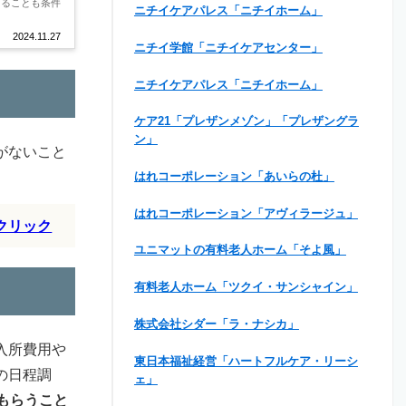
あることも条件
ニチイケアパレス「ニチイホーム」
2024.11.27
ニチイ学館「ニチイケアセンター」
ニチイケアパレス「ニチイホーム」
ケア21「プレザンメゾン」「プレザングラ
ン」
がないこと
はれコーポレーション「あいらの杜」
はれコーポレーション「アヴィラージュ」
クリック
ユニマットの有料老人ホーム「そよ風」
有料老人ホーム「ツクイ・サンシャイン」
株式会社シダー「ラ・ナシカ」
入所費用や
東日本福祉経営「ハートフルケア・リーシ
の日程調
ェ」
もらうこと