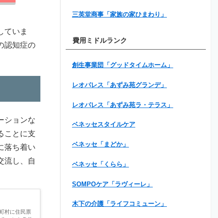
三英堂商事「家族の家ひまわり」
していま
費用ミドルランク
の認知症の
創生事業団「グッドタイムホーム」
レオパレス「あずみ苑グランデ」
レオパレス「あずみ苑ラ・テラス」
ーションな
ベネッセスタイルケア
ることに支
ベネッセ「まどか」
に落ち着い
交流し、自
ベネッセ「くらら」
SOMPOケア「ラヴィーレ」
木下の介護「ライフコミューン」
町村に住民票