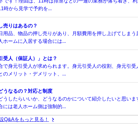
トです！理由は、11時は排泄などの一連の業務が落ち着き、利
時から見学で予約を...
し売りはあるの？
日用品、物品の押し売りがあり、月額費用を押し上げてしまう
ホームに入居する場合には...
引受人（保証人）」とは？
合で身元引受人が求められます。身元引受人の役割、身元引受
のメリット・デメリット、...
どうなるの？対応と制度
どうしたらいいか、どうなるのかについて紹介したいと思いま
には老人ホーム側は強制的...
設Q&Aをもっと見る！