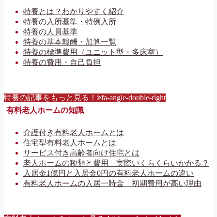
特養とは？わかりやすく紹介
特養の入所基準・特例入所
特養の人員基準
特養の基本報酬・加算一覧
特養の標準費用（ユニット型・多床室）
特養の費用・自己負担
特養の記事をもっと見る！
fa-angle-double-right
有料老人ホームの知識
介護付き有料老人ホームとは
住宅型有料老人ホームとは
サービス付き高齢者向け住宅とは
老人ホームの種類と費用 実際いくらくらいかかる？
入居金1億円と入居金0円の有料老人ホームの違い
有料老人ホームの入居一時金 初期費用が高い理由