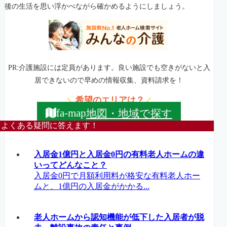
後の生活を思い浮かべながら確かめるようにしましょう。
PR:介護施設には定員があります。良い施設でも空きがないと入
居できないので早めの情報収集、資料請求を！
希望のエリアは？
＼
／
地図・地域で探す
fa-map
よくある疑問に答えます！
入居金1億円と入居金0円の有料老人ホームの違
いってどんなこと？
入居金0円で月額利用料が格安な有料老人ホー
ムと、1億円の入居金がかかる...
老人ホームから認知機能が低下した入居者が脱