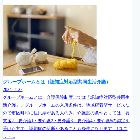
グループホームとは（認知症対応型共同生活介護）
2024.11.27
グループホームとは、介護保険制度上では「認知症対応型共同生
活介護」。グループホームの入所条件は、地域密着型サービスな
ので市区町村に住民票がある人のみ、介護度の条件としては、要
支援2・要介護1・要介護2・要介護3・要介護4・要介護5の認定を
受けた方で、認知症の診断があることも条件になります。1ユニ
ット...