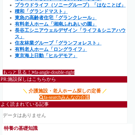
プラウドライフ（ソニーグループ）「はなことば」
積和「グランドマスト」
東急の高齢者住宅「グランクレール」
有料老人ホーム「湘南ふれあいの園」
長谷工シニアウェルデザイン「ライフ＆シニアハウ
ス」
住友林業グループ「グランフォレスト」
有料老人ホーム「ロングライフ」
東京海上日動「ヒルデモア」
もっと見る！
fa-angle-double-right
PR:施設探しはこちらから
＼
介護施設・老人ホーム探しの定番
／
fa-search
みんなの介護
よく読まれている記事
データはありません
特養の基礎知識