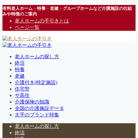
有料老人ホーム・特養・老健・グループホームなど介護施設の仕組
みや特徴のご案内
老人ホームの手引きとは
ページ一覧
老人ホームの探し方
終活
特養
老健
介護付き(特定施設)
住宅型
サ高住
介護保険の知識
全国の介護施設データ
大手のブランド特集
老人ホームの探し方
終活