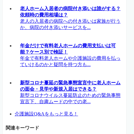
老人ホーム入居者の病院付き添いは誰がする？
依頼時の費用相場は？
老人の入居者の病院への付き添いは家族が行う
か、病院の付き添いサービスを...
年金だけで有料老人ホームの費用支払いは可
能？ケース別で検証！
年金で有料老人ホームや介護施設の費用を払っ
ていけるのかと疑問を持つ方も...
新型コロナ蔓延の緊急事態宣言中に老人ホーム
の面会・見学や新規入居はできる？
新型コロナウイルス蔓延防止のための緊急事態
宣言下、自粛ムードの中での老...
介護施設Q&Aをもっと見る！
関連キーワード