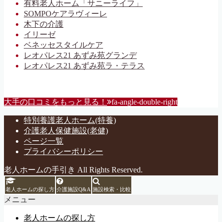
有料老人ホーム「サニーライフ」
SOMPOケアラヴィーレ
木下の介護
イリーゼ
ベネッセスタイルケア
レオパレス21 あずみ苑グランデ
レオパレス21 あずみ苑ラ・テラス
大手の口コミをもっと見る！
fa-angle-double-right
特別養護老人ホーム(特養)
介護老人保健施設(老健)
ページ一覧
プライバシーポリシー
老人ホームの手引き All Rights Reserved.
老人ホームの探し方
介護施設Q&A
施設検索・比較
メニュー
老人ホームの探し方