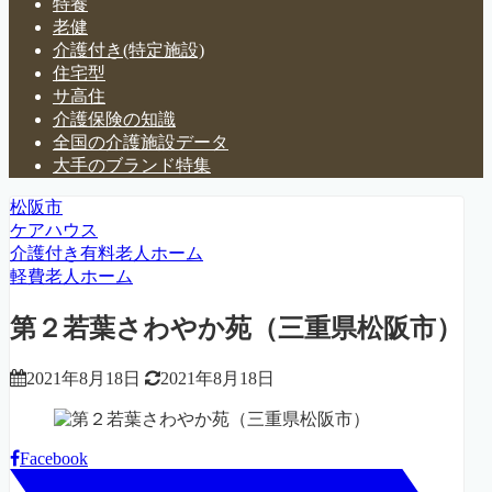
特養
老健
介護付き(特定施設)
住宅型
サ高住
介護保険の知識
全国の介護施設データ
大手のブランド特集
松阪市
ケアハウス
介護付き有料老人ホーム
軽費老人ホーム
第２若葉さわやか苑（三重県松阪市）
2021年8月18日
2021年8月18日
Facebook