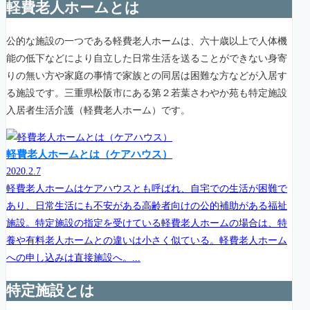
軽費老人ホームとは
公的な施設の一つである軽費老人ホームは、六十歳以上で人体機
能の低下などにより自立した日常生活を送ることができない身寄
りの無い方や家庭の事情で家族との同居は困難な方などが入居す
る施設です。三重県松阪市にある第２若葉さわやか苑も特定施設
入居者生活介護（軽費老人ホーム）です。
軽費老人ホームとは（ケアハウス）
2020.2.7
軽費老人ホームはケアハウスとも呼ばれ、自宅での生活が困難で
あり、日常生活にも不安がある高齢者向けの公的補助がある福祉
施設。特定施設の指定を受けている軽費老人ホームの場合は、特
養や有料老人ホームとの違いは小さく似ている。軽費老人ホーム
への申し込みは直接施設へ。...
特定施設とは