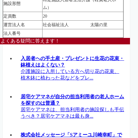
施設形態
ム）
定員数
20
運営法人名
社会福祉法人 太陽の里
法人番号
よくある疑問に答えます！
入居者への手土産・プレゼントに生花の花束・
鉢植えはよくない？
介護施設に入所している方へ切り花の花束、
植木鉢に植わった花などをプレ...
居宅ケアマネが自分の担当利用者の老人ホーム
を探すのは普通？
居宅ケアマネは、担当利用者の施設探しも手伝
うべき？居宅ケアマネは最も身...
株式会社メッセージ「Sアミーユ川崎幸町」で