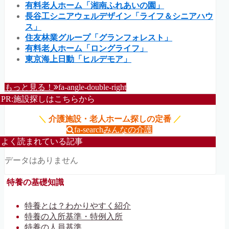
有料老人ホーム「湘南ふれあいの園」
長谷工シニアウェルデザイン「ライフ＆シニアハウ
ス」
住友林業グループ「グランフォレスト」
有料老人ホーム「ロングライフ」
東京海上日動「ヒルデモア」
もっと見る！
fa-angle-double-right
PR:施設探しはこちらから
＼
介護施設・老人ホーム探しの定番
／
fa-search
みんなの介護
よく読まれている記事
データはありません
特養の基礎知識
特養とは？わかりやすく紹介
特養の入所基準・特例入所
特養の人員基準