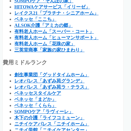
SOMPOケア「そんぽの家」
HITOWAケアサービス「イリーゼ」
レイクス21「プラチナ・シニアホーム」
ベネッセ「ここち」
ALSOK介護「アミカの郷」
有料老人ホーム「スーパー・コート」
有料老人ホーム「ヒューマンサポート」
有料老人ホーム「花珠の家」
三英堂商事「家族の家ひまわり」
費用ミドルランク
創生事業団「グッドタイムホーム」
レオパレス「あずみ苑グランデ」
レオパレス「あずみ苑ラ・テラス」
ベネッセスタイルケア
ベネッセ「まどか」
ベネッセ「くらら」
SOMPOケア「ラヴィーレ」
木下の介護「ライフコミューン」
ニチイケアパレス「ニチイホーム」
ニチイ学館「ニチイケアセンター」