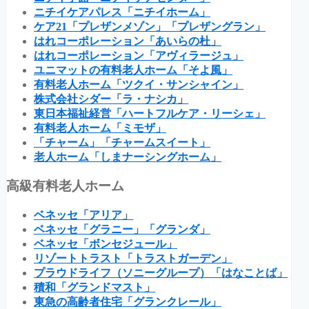
ニチイケアパレス「ニチイホーム」
ケア21「プレザンメゾン」「プレザングラン」
はれコーポレーション「あいらの杜」
はれコーポレーション「アヴィラージュ」
ユニマットの有料老人ホーム「そよ風」
有料老人ホーム「ツクイ・サンシャイン」
株式会社シダー「ラ・ナシカ」
東日本福祉経営「ハートフルケア・リーシェ」
有料老人ホーム「ミモザ」
「チャーム」「チャームスイート」
老人ホーム「しまナーシングホーム」
高級有料老人ホーム
ベネッセ「アリア」
ベネッセ「グラニー」「グランダ」
ベネッセ「ボンセジュール」
リゾートトラスト「トラストガーデン」
プラウドライフ（ソニーグループ）「はなことば」
積和「グランドマスト」
東急の高齢者住宅「グランクレール」