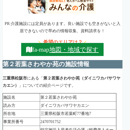
PR:介護施設には定員があります。良い施設でも空きがないと入
居できないので早めの情報収集、資料請求を！
希望のエリアは？
＼
／
地図・地域で探す
fa-map
第２若葉さわやか苑の施設情報
三重県松阪市
にある「
第２若葉さわやか苑（ダイニワカバサワヤ
カエン）
」についての紹介ページです。
施設名
第２若葉さわやか苑
読み方
ダイニワカバサワヤカエン
所在地
三重県松阪市若葉町77番地7
事業所番号
2470701752
特定施設入居者生活介護（軽費老人ホー