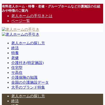
有料老人ホーム・特養・老健・グループホームなど介護施設の仕組
みや特徴のご案内
老人ホームの手引きとは
ページ一覧
老人ホームの探し方
終活
特養
老健
介護付き(特定施設)
住宅型
サ高住
介護保険の知識
全国の介護施設データ
大手のブランド特集
老人ホームの探し方
終活