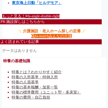
東京海上日動「ヒルデモア」
もっと見る！
fa-angle-double-right
PR:施設探しはこちらから
＼
介護施設・老人ホーム探しの定番
／
fa-search
みんなの介護
よく読まれている記事
データはありません
特養の基礎知識
特養とは？わかりやすく紹介
特養の入所基準・特例入所
特養の人員基準
特養の基本報酬・加算一覧
特養の標準費用（ユニット型・多床室）
特養の費用・自己負担