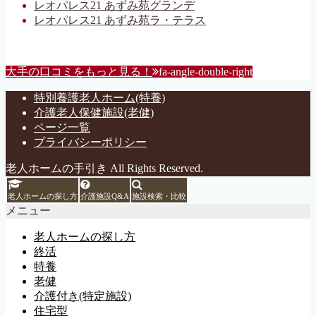
レオパレス21 あずみ苑グランデ
レオパレス21 あずみ苑ラ・テラス
大手の口コミをもっと見る！
fa-angle-double-right
特別養護老人ホーム(特養)
介護老人保健施設(老健)
ページ一覧
プライバシーポリシー
老人ホームの手引き All Rights Reserved.
老人ホームの探し方
介護施設Q&A
施設検索・比較
メニュー
老人ホームの探し方
終活
特養
老健
介護付き(特定施設)
住宅型