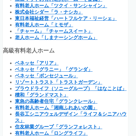
有料老人ホーム「ツクイ・サンシャイン」
株式会社シダー「ラ・ナシカ」
東日本福祉経営「ハートフルケア・リーシェ」
有料老人ホーム「ミモザ」
「チャーム」「チャームスイート」
老人ホーム「しまナーシングホーム」
高級有料老人ホーム
ベネッセ「アリア」
ベネッセ「グラニー」「グランダ」
ベネッセ「ボンセジュール」
リゾートトラスト「トラストガーデン」
プラウドライフ（ソニーグループ）「はなことば」
積和「グランドマスト」
東急の高齢者住宅「グランクレール」
有料老人ホーム「湘南ふれあいの園」
長谷工シニアウェルデザイン「ライフ＆シニアハウ
ス」
住友林業グループ「グランフォレスト」
有料老人ホーム「ロングライフ」