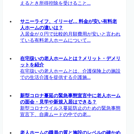
えるとき所得控除を受けること...
サニーライフ、イリーゼ… 料金が安い有料老
人ホームの違いは？
入居金が０円で比較的月額費用が安いと言われ
ている有料老人ホームについて...
在宅扱いの老人ホームとは？メリット・デメリ
ットを紹介
在宅扱いの老人ホームとは、介護保険上の施設
での生活介護を提供する介護施...
新型コロナ蔓延の緊急事態宣言中に老人ホーム
の面会・見学や新規入居はできる？
新型コロナウイルス蔓延防止のための緊急事態
宣言下、自粛ムードの中での老...
老人ホームの職員の質と施設のレベルの確かめ