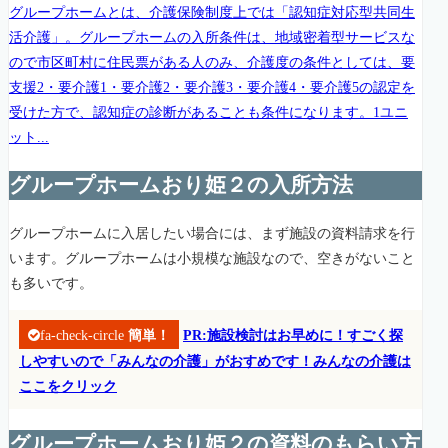
グループホームとは、介護保険制度上では「認知症対応型共同生
活介護」。グループホームの入所条件は、地域密着型サービスな
ので市区町村に住民票がある人のみ、介護度の条件としては、要
支援2・要介護1・要介護2・要介護3・要介護4・要介護5の認定を
受けた方で、認知症の診断があることも条件になります。1ユニ
ット...
グループホームおり姫２の入所方法
グループホームに入居したい場合には、まず施設の資料請求を行
います。グループホームは小規模な施設なので、空きがないこと
も多いです。
fa-check-circle
簡単！
PR:施設検討はお早めに！すごく探
しやすいので「みんなの介護」がおすめです！みんなの介護は
ここをクリック
グループホームおり姫２の資料のもらい方