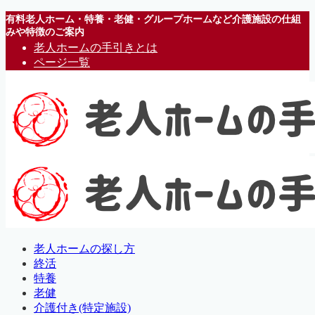
有料老人ホーム・特養・老健・グループホームなど介護施設の仕組
みや特徴のご案内
老人ホームの手引きとは
ページ一覧
老人ホームの探し方
終活
特養
老健
介護付き(特定施設)