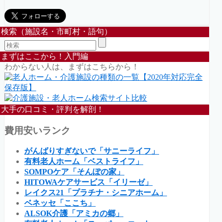
検索（施設名・市町村・語句）
まずはここから！入門編
わからない人は、まずはこちらから！
大手の口コミ・評判を解剖！
費用安いランク
がんばりすぎないで「サニーライフ」
有料老人ホーム「ベストライフ」
SOMPOケア「そんぽの家」
HITOWAケアサービス「イリーゼ」
レイクス21「プラチナ・シニアホーム」
ベネッセ「ここち」
ALSOK介護「アミカの郷」