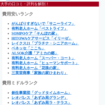
大手の口コミ・評判を解剖！
費用安いランク
がんばりすぎないで「サニーライフ」
有料老人ホーム「ベストライフ」
SOMPOケア「そんぽの家」
HITOWAケアサービス「イリーゼ」
レイクス21「プラチナ・シニアホーム」
ベネッセ「ここち」
ALSOK介護「アミカの郷」
有料老人ホーム「スーパー・コート」
有料老人ホーム「ヒューマンサポート」
有料老人ホーム「花珠の家」
三英堂商事「家族の家ひまわり」
費用ミドルランク
創生事業団「グッドタイムホーム」
レオパレス「あずみ苑グランデ」
レオパレス「あずみ苑ラ・テラス」