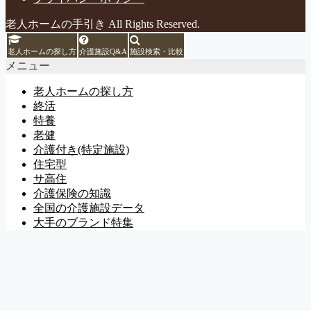
老人ホームの手引き All Rights Reserved.
老人ホームの探し方
介護施設Q&A
施設検索・比較
メニュー
老人ホームの探し方
終活
特養
老健
介護付き(特定施設)
住宅型
サ高住
介護保険の知識
全国の介護施設データ
大手のブランド特集