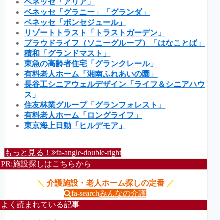
ベネッセ「アリア」
ベネッセ「グラニー」「グランダ」
ベネッセ「ボンセジュール」
リゾートトラスト「トラストガーデン」
プラウドライフ（ソニーグループ）「はなことば」
積和「グランドマスト」
東急の高齢者住宅「グランクレール」
有料老人ホーム「湘南ふれあいの園」
長谷工シニアウェルデザイン「ライフ＆シニアハウ
ス」
住友林業グループ「グランフォレスト」
有料老人ホーム「ロングライフ」
東京海上日動「ヒルデモア」
もっと見る！
fa-angle-double-right
PR:施設探しはこちらから
＼
介護施設・老人ホーム探しの定番
／
fa-search
みんなの介護
よく読まれている記事