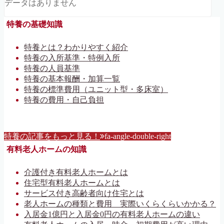
データはありません
特養の基礎知識
特養とは？わかりやすく紹介
特養の入所基準・特例入所
特養の人員基準
特養の基本報酬・加算一覧
特養の標準費用（ユニット型・多床室）
特養の費用・自己負担
特養の記事をもっと見る！
fa-angle-double-right
有料老人ホームの知識
介護付き有料老人ホームとは
住宅型有料老人ホームとは
サービス付き高齢者向け住宅とは
老人ホームの種類と費用 実際いくらくらいかかる？
入居金1億円と入居金0円の有料老人ホームの違い