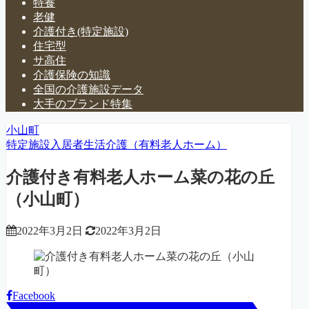
特養
老健
介護付き(特定施設)
住宅型
サ高住
介護保険の知識
全国の介護施設データ
大手のブランド特集
小山町
特定施設入居者生活介護（有料老人ホーム）
介護付き有料老人ホーム菜の花の丘
（小山町）
2022年3月2日
2022年3月2日
Facebook