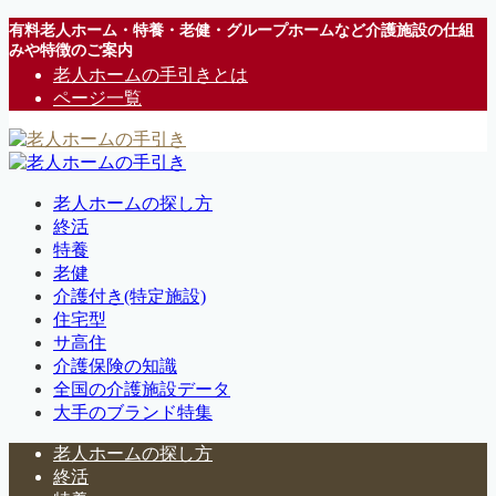
有料老人ホーム・特養・老健・グループホームなど介護施設の仕組
みや特徴のご案内
老人ホームの手引きとは
ページ一覧
老人ホームの探し方
終活
特養
老健
介護付き(特定施設)
住宅型
サ高住
介護保険の知識
全国の介護施設データ
大手のブランド特集
老人ホームの探し方
終活