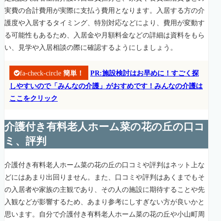
実費の合計費用が実際に支払う費用となります。入居する方の介
護度や入居するタイミング、特別対応などにより、費用が変動す
る可能性もあるため、入居金や月額料金などの詳細は資料をもら
い、見学や入居相談の際に確認するようにしましょう。
fa-check-circle
簡単！
PR:施設検討はお早めに！すごく探
しやすいので「みんなの介護」がおすめです！みんなの介護は
ここをクリック
介護付き有料老人ホーム菜の花の丘の口コ
ミ、評判
介護付き有料老人ホーム菜の花の丘の口コミや評判はネット上な
どにはあまり出回りません。また、口コミや評判はあくまでもそ
の入居者や家族の主観であり、その人の施設に期待することや先
入観などが影響するため、あまり参考にしすぎない方が良いかと
思います。自分で介護付き有料老人ホーム菜の花の丘や小山町周