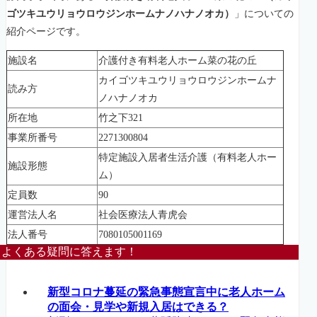
ゴツキユウリョウロウジンホームナノハナノオカ）
」についての
紹介ページです。
施設名
介護付き有料老人ホーム菜の花の丘
カイゴツキユウリョウロウジンホームナ
読み方
ノハナノオカ
所在地
竹之下321
事業所番号
2271300804
特定施設入居者生活介護（有料老人ホー
施設形態
ム）
定員数
90
運営法人名
社会医療法人青虎会
法人番号
7080105001169
よくある疑問に答えます！
新型コロナ蔓延の緊急事態宣言中に老人ホーム
の面会・見学や新規入居はできる？