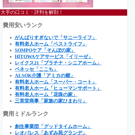
大手の口コミ・評判を解剖！
費用安いランク
がんばりすぎないで「サニーライフ」
有料老人ホーム「ベストライフ」
SOMPOケア「そんぽの家」
HITOWAケアサービス「イリーゼ」
レイクス21「プラチナ・シニアホーム」
ベネッセ「ここち」
ALSOK介護「アミカの郷」
有料老人ホーム「スーパー・コート」
有料老人ホーム「ヒューマンサポート」
有料老人ホーム「花珠の家」
三英堂商事「家族の家ひまわり」
費用ミドルランク
創生事業団「グッドタイムホーム」
レオパレス「あずみ苑グランデ」