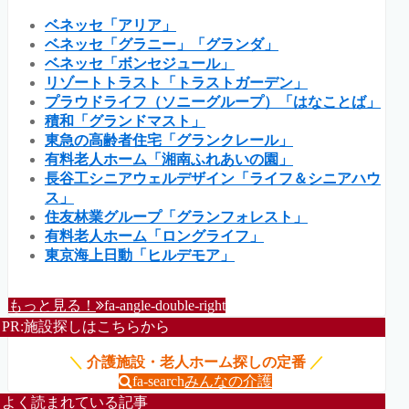
ベネッセ「アリア」
ベネッセ「グラニー」「グランダ」
ベネッセ「ボンセジュール」
リゾートトラスト「トラストガーデン」
プラウドライフ（ソニーグループ）「はなことば」
積和「グランドマスト」
東急の高齢者住宅「グランクレール」
有料老人ホーム「湘南ふれあいの園」
長谷工シニアウェルデザイン「ライフ＆シニアハウ
ス」
住友林業グループ「グランフォレスト」
有料老人ホーム「ロングライフ」
東京海上日動「ヒルデモア」
もっと見る！
fa-angle-double-right
PR:施設探しはこちらから
＼
介護施設・老人ホーム探しの定番
／
fa-search
みんなの介護
よく読まれている記事