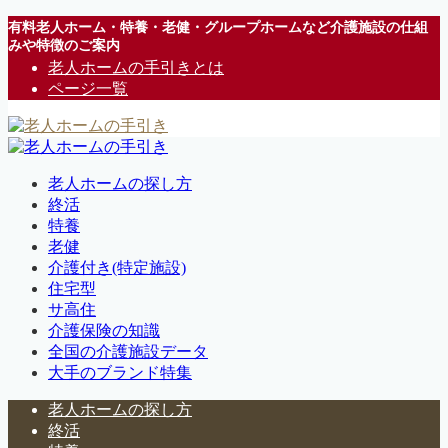
有料老人ホーム・特養・老健・グループホームなど介護施設の仕組
みや特徴のご案内
老人ホームの手引きとは
ページ一覧
老人ホームの探し方
終活
特養
老健
介護付き(特定施設)
住宅型
サ高住
介護保険の知識
全国の介護施設データ
大手のブランド特集
老人ホームの探し方
終活