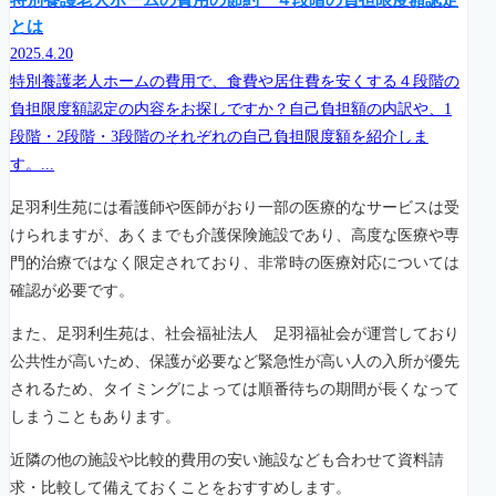
とは
2025.4.20
特別養護老人ホームの費用で、食費や居住費を安くする４段階の
負担限度額認定の内容をお探しですか？自己負担額の内訳や、1
段階・2段階・3段階のそれぞれの自己負担限度額を紹介しま
す。...
足羽利生苑には看護師や医師がおり一部の医療的なサービスは受
けられますが、あくまでも介護保険施設であり、高度な医療や専
門的治療ではなく限定されており、非常時の医療対応については
確認が必要です。
また、足羽利生苑は、社会福祉法人 足羽福祉会が運営しており
公共性が高いため、保護が必要など緊急性が高い人の入所が優先
されるため、タイミングによっては順番待ちの期間が長くなって
しまうこともあります。
近隣の他の施設や比較的費用の安い施設なども合わせて資料請
求・比較して備えておくことをおすすめします。