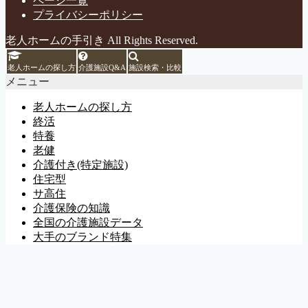
ページ一覧
プライバシーポリシー
老人ホームの手引き All Rights Reserved.
老人ホームの探し方
介護施設Q&A
施設検索・比較
メニュー
老人ホームの探し方
終活
特養
老健
介護付き(特定施設)
住宅型
サ高住
介護保険の知識
全国の介護施設データ
大手のブランド特集