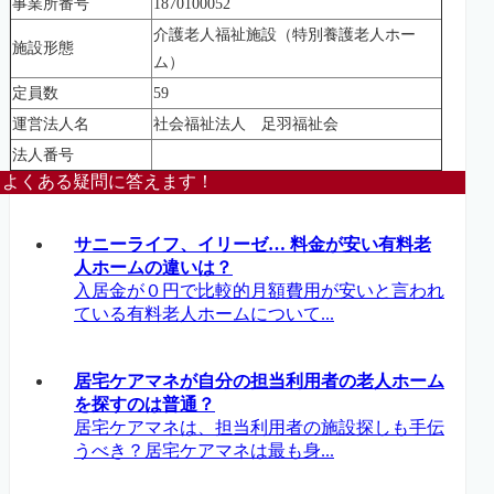
事業所番号
1870100052
介護老人福祉施設（特別養護老人ホー
施設形態
ム）
定員数
59
運営法人名
社会福祉法人 足羽福祉会
法人番号
よくある疑問に答えます！
サニーライフ、イリーゼ… 料金が安い有料老
人ホームの違いは？
入居金が０円で比較的月額費用が安いと言われ
ている有料老人ホームについて...
居宅ケアマネが自分の担当利用者の老人ホーム
を探すのは普通？
居宅ケアマネは、担当利用者の施設探しも手伝
うべき？居宅ケアマネは最も身...