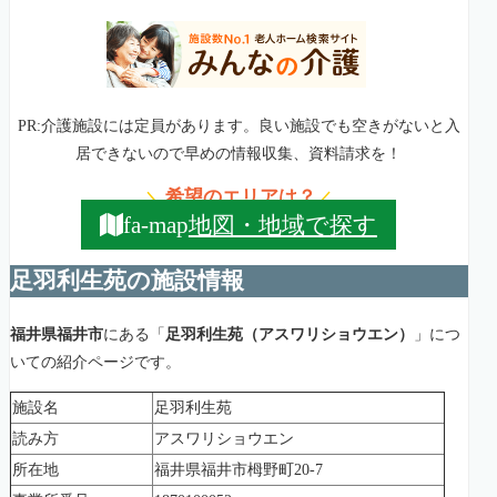
PR:介護施設には定員があります。良い施設でも空きがないと入
居できないので早めの情報収集、資料請求を！
希望のエリアは？
＼
／
地図・地域で探す
fa-map
足羽利生苑の施設情報
福井県福井市
にある「
足羽利生苑（アスワリショウエン）
」につ
いての紹介ページです。
施設名
足羽利生苑
読み方
アスワリショウエン
所在地
福井県福井市栂野町20-7