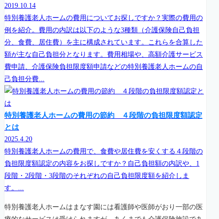
2019.10.14
特別養護老人ホームの費用についてお探しですか？実際の費用の
例を紹介。費用の内訳は以下のような3種類（介護保険自己負担
分、食費、居住費）を主に構成されています。これらを合算した
額が主な自己負担分となります。費用相場や、高額介護サービス
費申請、介護保険負担限度額申請などの特別養護老人ホームの自
己負担分費...
特別養護老人ホームの費用の節約 ４段階の負担限度額認定
とは
2025.4.20
特別養護老人ホームの費用で、食費や居住費を安くする４段階の
負担限度額認定の内容をお探しですか？自己負担額の内訳や、1
段階・2段階・3段階のそれぞれの自己負担限度額を紹介しま
す。...
特別養護老人ホームはまなす園には看護師や医師がおり一部の医