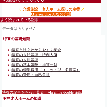
＼
介護施設・老人ホーム探しの定番
／
fa-search
みんなの介護
よく読まれている記事
データはありません
特養の基礎知識
特養とは？わかりやすく紹介
特養の入所基準・特例入所
特養の人員基準
特養の基本報酬・加算一覧
特養の標準費用（ユニット型・多床室）
特養の費用・自己負担
特養の記事をもっと見る！
fa-angle-double-right
有料老人ホームの知識