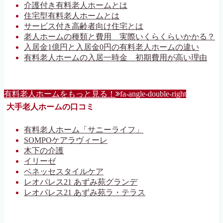
介護付き有料老人ホームとは
住宅型有料老人ホームとは
サービス付き高齢者向け住宅とは
老人ホームの種類と費用 実際いくらくらいかかる？
入居金1億円と入居金0円の有料老人ホームの違い
有料老人ホームの入居一時金 初期費用が高い理由
有料老人ホームをもっと見る！
fa-angle-double-right
大手老人ホームの口コミ
有料老人ホーム「サニーライフ」
SOMPOケアラヴィーレ
木下の介護
イリーゼ
ベネッセスタイルケア
レオパレス21 あずみ苑グランデ
レオパレス21 あずみ苑ラ・テラス