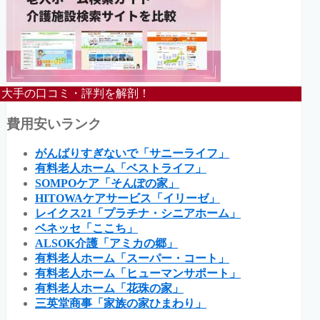
大手の口コミ・評判を解剖！
費用安いランク
がんばりすぎないで「サニーライフ」
有料老人ホーム「ベストライフ」
SOMPOケア「そんぽの家」
HITOWAケアサービス「イリーゼ」
レイクス21「プラチナ・シニアホーム」
ベネッセ「ここち」
ALSOK介護「アミカの郷」
有料老人ホーム「スーパー・コート」
有料老人ホーム「ヒューマンサポート」
有料老人ホーム「花珠の家」
三英堂商事「家族の家ひまわり」