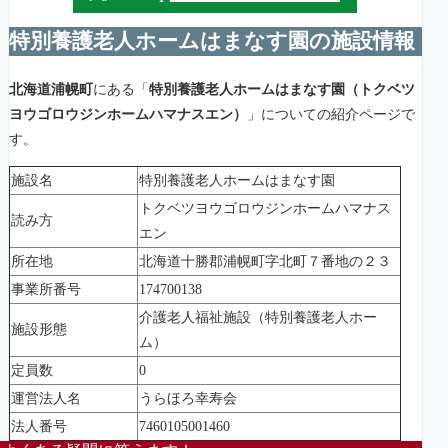
特別養護老人ホームはまなす園の施設情報
北海道浦幌町
にある「
特別養護老人ホームはまなす園（トクベツ
ヨウゴロウジンホームハマナスエン）
」についての紹介ページで
す。
施設名
特別養護老人ホームはまなす園
トクベツヨウゴロウジンホームハマナス
読み方
エン
所在地
北海道十勝郡浦幌町字北町７番地の２３
事業所番号
174700138
介護老人福祉施設（特別養護老人ホー
施設形態
ム）
定員数
0
運営法人名
うらほろ幸寿会
法人番号
7460105001460