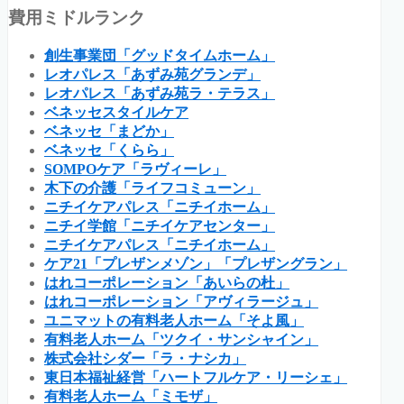
費用ミドルランク
創生事業団「グッドタイムホーム」
レオパレス「あずみ苑グランデ」
レオパレス「あずみ苑ラ・テラス」
ベネッセスタイルケア
ベネッセ「まどか」
ベネッセ「くらら」
SOMPOケア「ラヴィーレ」
木下の介護「ライフコミューン」
ニチイケアパレス「ニチイホーム」
ニチイ学館「ニチイケアセンター」
ニチイケアパレス「ニチイホーム」
ケア21「プレザンメゾン」「プレザングラン」
はれコーポレーション「あいらの杜」
はれコーポレーション「アヴィラージュ」
ユニマットの有料老人ホーム「そよ風」
有料老人ホーム「ツクイ・サンシャイン」
株式会社シダー「ラ・ナシカ」
東日本福祉経営「ハートフルケア・リーシェ」
有料老人ホーム「ミモザ」