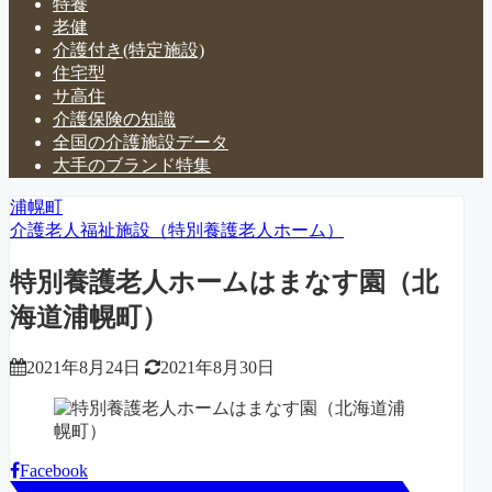
特養
老健
介護付き(特定施設)
住宅型
サ高住
介護保険の知識
全国の介護施設データ
大手のブランド特集
浦幌町
介護老人福祉施設（特別養護老人ホーム）
特別養護老人ホームはまなす園（北
海道浦幌町）
2021年8月24日
2021年8月30日
Facebook