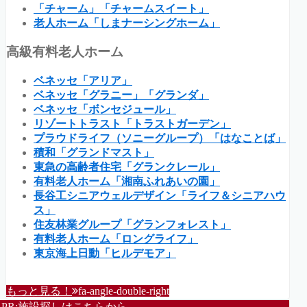
「チャーム」「チャームスイート」
老人ホーム「しまナーシングホーム」
高級有料老人ホーム
ベネッセ「アリア」
ベネッセ「グラニー」「グランダ」
ベネッセ「ボンセジュール」
リゾートトラスト「トラストガーデン」
プラウドライフ（ソニーグループ）「はなことば」
積和「グランドマスト」
東急の高齢者住宅「グランクレール」
有料老人ホーム「湘南ふれあいの園」
長谷工シニアウェルデザイン「ライフ＆シニアハウ
ス」
住友林業グループ「グランフォレスト」
有料老人ホーム「ロングライフ」
東京海上日動「ヒルデモア」
もっと見る！
fa-angle-double-right
PR:施設探しはこちらから