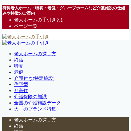
有料老人ホーム・特養・老健・グループホームなど介護施設の仕組
みや特徴のご案内
老人ホームの手引きとは
ページ一覧
老人ホームの探し方
終活
特養
老健
介護付き(特定施設)
住宅型
サ高住
介護保険の知識
全国の介護施設データ
大手のブランド特集
老人ホームの探し方
終活