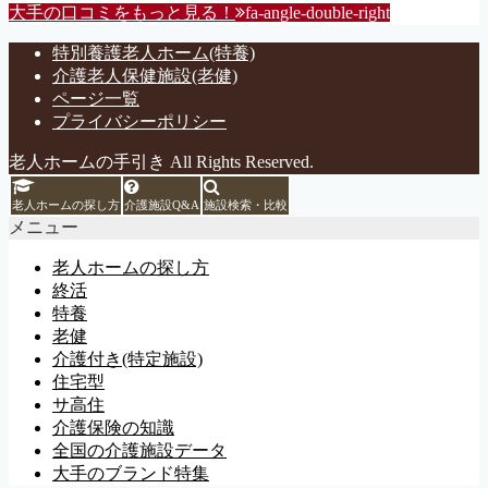
大手の口コミをもっと見る！
fa-angle-double-right
特別養護老人ホーム(特養)
介護老人保健施設(老健)
ページ一覧
プライバシーポリシー
老人ホームの手引き All Rights Reserved.
老人ホームの探し方
介護施設Q&A
施設検索・比較
メニュー
老人ホームの探し方
終活
特養
老健
介護付き(特定施設)
住宅型
サ高住
介護保険の知識
全国の介護施設データ
大手のブランド特集