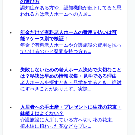
の選び方
認知症がある方や、認知機能が低下してると思
われる方は老人ホームへの入居...
年金だけで有料老人ホームの費用支払いは可
能？ケース別で検証！
年金で有料老人ホームや介護施設の費用を払っ
ていけるのかと疑問を持つ方も...
失敗しないための老人ホーム決めで大切なこと
は？秘訣は早めの情報収集・見学である理由
老人ホームを探すとき・見学をするとき、絶対
にすべきことがあります。実際...
入居者への手土産・プレゼントに生花の花束・
鉢植えはよくない？
介護施設に入所している方へ切り花の花束、
植木鉢に植わった花などをプレ...