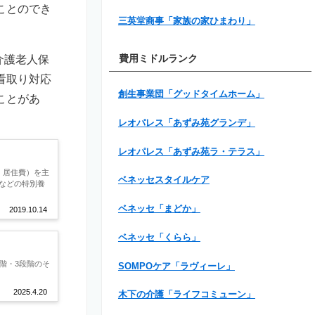
ことのでき
三英堂商事「家族の家ひまわり」
介護老人保
費用ミドルランク
看取り対応
創生事業団「グッドタイムホーム」
ことがあ
レオパレス「あずみ苑グランデ」
レオパレス「あずみ苑ラ・テラス」
、居住費）を主
ベネッセスタイルケア
などの特別養
ベネッセ「まどか」
2019.10.14
ベネッセ「くらら」
階・3段階のそ
SOMPOケア「ラヴィーレ」
2025.4.20
木下の介護「ライフコミューン」