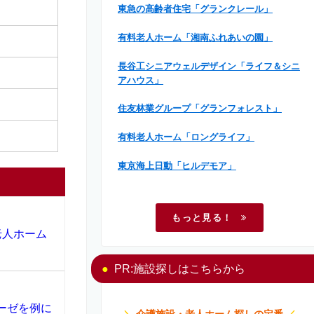
東急の高齢者住宅「グランクレール」
有料老人ホーム「湘南ふれあいの園」
長谷工シニアウェルデザイン「ライフ＆シニ
アハウス」
住友林業グループ「グランフォレスト」
有料老人ホーム「ロングライフ」
東京海上日動「ヒルデモア」
もっと見る！
老人ホーム
PR:施設探しはこちらから
ーゼを例に
＼
介護施設・老人ホーム探しの定番
／