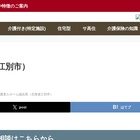
や特徴のご案内
介護付き(特定施設)
住宅型
サ高住
介護保険の知識
江別市）
post
はてブ
相談はこちらから