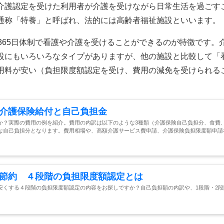
介護認定を受けた利用者が介護を受けながら日常生活を過ごす
通称「特養」と呼ばれ、法的には高齢者福祉施設といいます。
365日体制で看護や介護を受けることができるのが特徴です。
設にもいろいろなタイプがありますが、他の施設と比較して「
用料が安い（負担限度額認定を受け、費用の減免を受けられる
介護保険給付と自己負担金
か？実際の費用の例を紹介。費用の内訳は以下のような3種類（介護保険自己負担分、食費
な自己負担分となります。費用相場や、高額介護サービス費申請、介護保険負担限度額申請
節約 ４段階の負担限度額認定とは
安くする４段階の負担限度額認定の内容をお探しですか？自己負担額の内訳や、1段階・2段