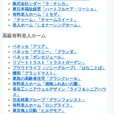
株式会社シダー「ラ・ナシカ」
東日本福祉経営「ハートフルケア・リーシェ」
有料老人ホーム「ミモザ」
「チャーム」「チャームスイート」
老人ホーム「しまナーシングホーム」
高級有料老人ホーム
ベネッセ「アリア」
ベネッセ「グラニー」「グランダ」
ベネッセ「ボンセジュール」
リゾートトラスト「トラストガーデン」
プラウドライフ（ソニーグループ）「はなことば」
積和「グランドマスト」
東急の高齢者住宅「グランクレール」
有料老人ホーム「湘南ふれあいの園」
長谷工シニアウェルデザイン「ライフ＆シニアハウ
ス」
住友林業グループ「グランフォレスト」
有料老人ホーム「ロングライフ」
東京海上日動「ヒルデモア」