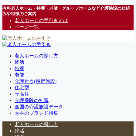
有料老人ホーム・特養・老健・グループホームなど介護施設の仕組
みや特徴のご案内
老人ホームの手引きとは
ページ一覧
老人ホームの探し方
終活
特養
老健
介護付き(特定施設)
住宅型
サ高住
介護保険の知識
全国の介護施設データ
大手のブランド特集
老人ホームの探し方
終活