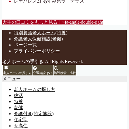
レオパレス21 あずみ苑ラ・テラス
大手の口コミをもっと見る！
fa-angle-double-right
特別養護老人ホーム(特養)
介護老人保健施設(老健)
ページ一覧
プライバシーポリシー
老人ホームの手引き All Rights Reserved.
老人ホームの探し方
介護施設Q&A
施設検索・比較
メニュー
老人ホームの探し方
終活
特養
老健
介護付き(特定施設)
住宅型
サ高住