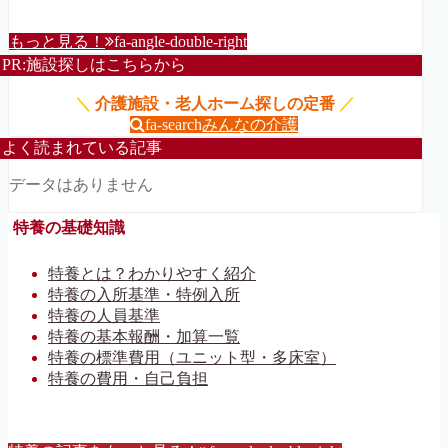
もっと見る！
fa-angle-double-right
PR:施設探しはこちらから
＼
介護施設・老人ホーム探しの定番
／
fa-search
みんなの介護
よく読まれている記事
データはありません
特養の基礎知識
特養とは？わかりやすく紹介
特養の入所基準・特例入所
特養の人員基準
特養の基本報酬・加算一覧
特養の標準費用（ユニット型・多床室）
特養の費用・自己負担