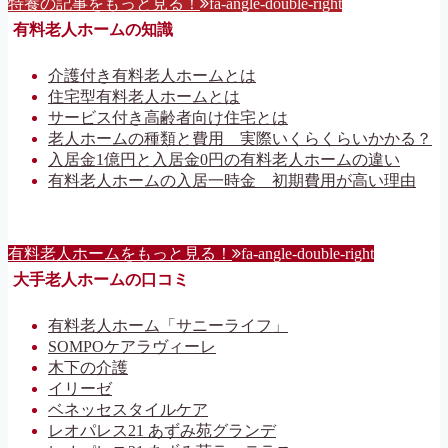
特養の記事をもっと見る！
fa-angle-double-right
有料老人ホームの知識
介護付き有料老人ホームとは
住宅型有料老人ホームとは
サービス付き高齢者向け住宅とは
老人ホームの種類と費用 実際いくらくらいかかる？
入居金1億円と入居金0円の有料老人ホームの違い
有料老人ホームの入居一時金 初期費用が高い理由
有料老人ホームをもっと見る！
fa-angle-double-right
大手老人ホームの口コミ
有料老人ホーム「サニーライフ」
SOMPOケアラヴィーレ
木下の介護
イリーゼ
ベネッセスタイルケア
レオパレス21 あずみ苑グランデ