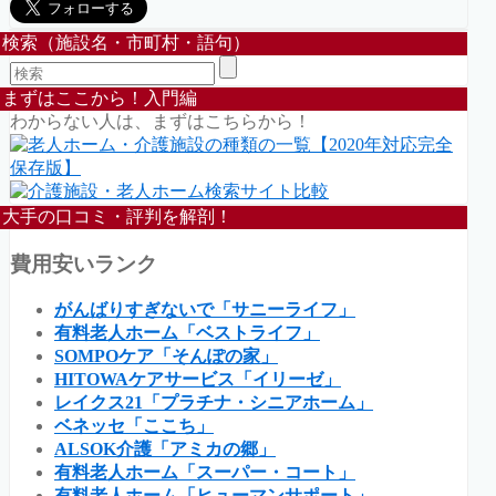
検索（施設名・市町村・語句）
まずはここから！入門編
わからない人は、まずはこちらから！
大手の口コミ・評判を解剖！
費用安いランク
がんばりすぎないで「サニーライフ」
有料老人ホーム「ベストライフ」
SOMPOケア「そんぽの家」
HITOWAケアサービス「イリーゼ」
レイクス21「プラチナ・シニアホーム」
ベネッセ「ここち」
ALSOK介護「アミカの郷」
有料老人ホーム「スーパー・コート」
有料老人ホーム「ヒューマンサポート」