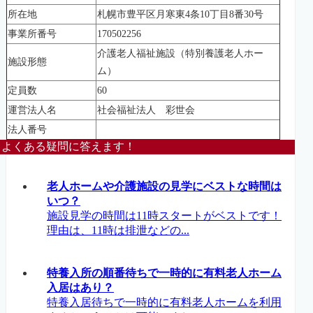
所在地
札幌市豊平区月寒東4条10丁目8番30号
事業所番号
170502256
介護老人福祉施設（特別養護老人ホー
施設形態
ム）
定員数
60
運営法人名
社会福祉法人 彩世会
法人番号
よくある疑問に答えます！
老人ホームや介護施設の見学にベストな時間は
いつ？
施設見学の時間は11時スタートがベストです！
理由は、11時は排泄などの...
特養入所の順番待ちで一時的に有料老人ホーム
入居はあり？
特養入居待ちで一時的に有料老人ホームを利用