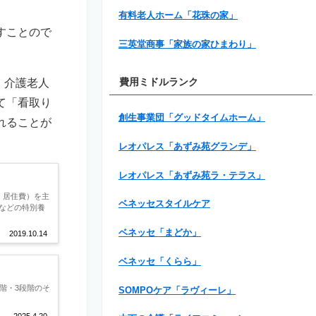
有料老人ホーム「花珠の家」
すことので
三英堂商事「家族の家ひまわり」
。
。介護老人
費用ミドルランク
て「看取り
創生事業団「グッドタイムホーム」
れることが
レオパレス「あずみ苑グランデ」
レオパレス「あずみ苑ラ・テラス」
、居住費）を主
ベネッセスタイルケア
などの特別養
ベネッセ「まどか」
2019.10.14
ベネッセ「くらら」
階・3段階のそ
SOMPOケア「ラヴィーレ」
2025.4.20