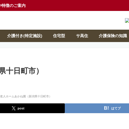
や特徴のご案内
介護付き(特定施設)
住宅型
サ高住
介護保険の知識
県十日町市）
post
はてブ