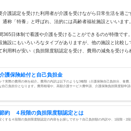
要介護認定を受けた利用者が介護を受けながら日常生活を過ご
。通称「特養」と呼ばれ、法的には高齢者福祉施設といいます
間365日体制で看護や介護を受けることができるのが特徴です
設施設にもいろいろなタイプがありますが、他の施設と比較し
て利用料が安い（負担限度額認定を受け、費用の減免を受けら
介護保険給付と自己負担金
か？実際の費用の例を紹介。費用の内訳は以下のような3種類（介護保険自己負担分、食費
な自己負担分となります。費用相場や、高額介護サービス費申請、介護保険負担限度額申請
節約 ４段階の負担限度額認定とは
安くする４段階の負担限度額認定の内容をお探しですか？自己負担額の内訳や、1段階・2段