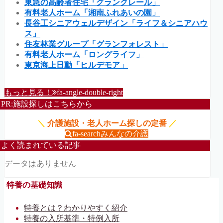
東急の高齢者住宅「グランクレール」
有料老人ホーム「湘南ふれあいの園」
長谷工シニアウェルデザイン「ライフ＆シニアハウ
ス」
住友林業グループ「グランフォレスト」
有料老人ホーム「ロングライフ」
東京海上日動「ヒルデモア」
もっと見る！
fa-angle-double-right
PR:施設探しはこちらから
＼
介護施設・老人ホーム探しの定番
／
fa-search
みんなの介護
よく読まれている記事
データはありません
特養の基礎知識
特養とは？わかりやすく紹介
特養の入所基準・特例入所