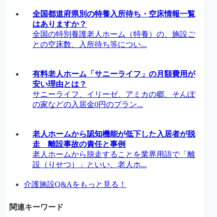
全国都道府県別の特養入所待ち・空床情報一覧
はありますか？
全国の特別養護老人ホーム（特養）の、施設ご
との空床数、入所待ち等につい...
有料老人ホーム「サニーライフ」の月額費用が
安い理由とは？
サニーライフ、イリーゼ、アミカの郷、そんぽ
の家などの入居金0円のプラン...
老人ホームから認知機能が低下した入居者が脱
走 離設事故の責任と事例
老人ホームから脱走することを業界用語で「離
設（りせつ）」といい、老人ホ...
介護施設Q&Aをもっと見る！
関連キーワード