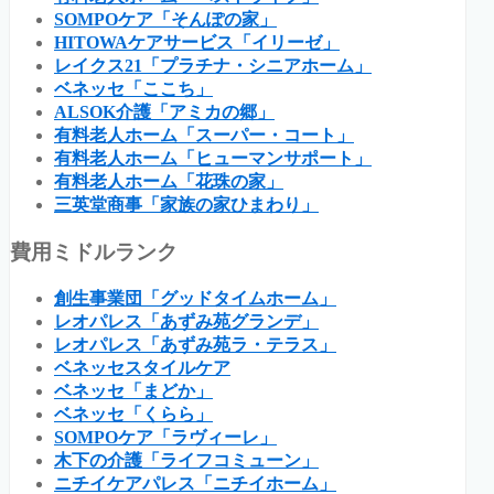
SOMPOケア「そんぽの家」
HITOWAケアサービス「イリーゼ」
レイクス21「プラチナ・シニアホーム」
ベネッセ「ここち」
ALSOK介護「アミカの郷」
有料老人ホーム「スーパー・コート」
有料老人ホーム「ヒューマンサポート」
有料老人ホーム「花珠の家」
三英堂商事「家族の家ひまわり」
費用ミドルランク
創生事業団「グッドタイムホーム」
レオパレス「あずみ苑グランデ」
レオパレス「あずみ苑ラ・テラス」
ベネッセスタイルケア
ベネッセ「まどか」
ベネッセ「くらら」
SOMPOケア「ラヴィーレ」
木下の介護「ライフコミューン」
ニチイケアパレス「ニチイホーム」