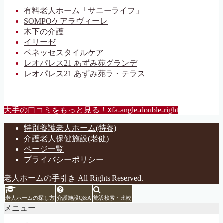
有料老人ホーム「サニーライフ」
SOMPOケアラヴィーレ
木下の介護
イリーゼ
ベネッセスタイルケア
レオパレス21 あずみ苑グランデ
レオパレス21 あずみ苑ラ・テラス
大手の口コミをもっと見る！
fa-angle-double-right
特別養護老人ホーム(特養)
介護老人保健施設(老健)
ページ一覧
プライバシーポリシー
老人ホームの手引き All Rights Reserved.
老人ホームの探し方
介護施設Q&A
施設検索・比較
メニュー