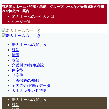
有料老人ホーム・特養・老健・グループホームなど介護施設の仕組
みや特徴のご案内
老人ホームの手引きとは
ページ一覧
老人ホームの探し方
終活
特養
老健
介護付き(特定施設)
住宅型
サ高住
介護保険の知識
全国の介護施設データ
大手のブランド特集
老人ホームの探し方
終活