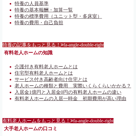
特養の人員基準
特養の基本報酬・加算一覧
特養の標準費用（ユニット型・多床室）
特養の費用・自己負担
特養の記事をもっと見る！
fa-angle-double-right
有料老人ホームの知識
介護付き有料老人ホームとは
住宅型有料老人ホームとは
サービス付き高齢者向け住宅とは
老人ホームの種類と費用 実際いくらくらいかかる？
入居金1億円と入居金0円の有料老人ホームの違い
有料老人ホームの入居一時金 初期費用が高い理由
有料老人ホームをもっと見る！
fa-angle-double-right
大手老人ホームの口コミ