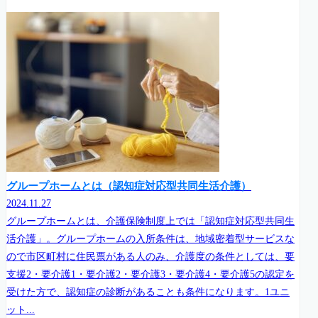
グループホームとは（認知症対応型共同生活介護）
2024.11.27
グループホームとは、介護保険制度上では「認知症対応型共同生
活介護」。グループホームの入所条件は、地域密着型サービスな
ので市区町村に住民票がある人のみ、介護度の条件としては、要
支援2・要介護1・要介護2・要介護3・要介護4・要介護5の認定を
受けた方で、認知症の診断があることも条件になります。1ユニ
ット...