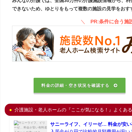
みんなの介護では、全国30万件の介護施設情報から、料
できないため、ゆとりをもって複数の施設の見学をおす
＼
PR:条件に合う
料金の詳細・空き状況を確認する
介護施設・老人ホームの『ここが気になる！』よくあ
サニーライフ、イリーゼ… 料金が安
入居金が０円で比較的月額費用が安い