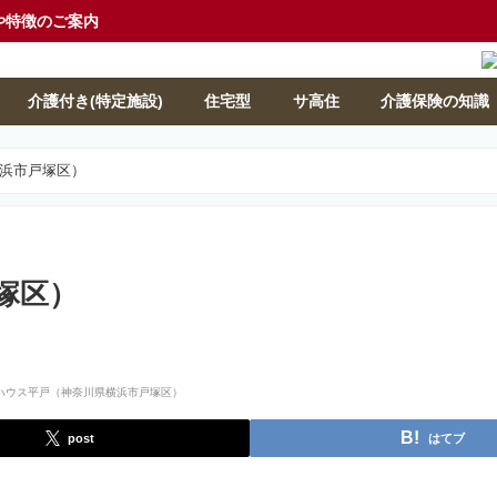
や特徴のご案内
介護付き(特定施設)
住宅型
サ高住
介護保険の知識
浜市戸塚区）
塚区）
post
はてブ