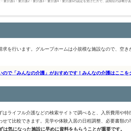
・要介護1・要介護2・要介護3・要介護4・要介護5の認定を受けた方で、認知症の診断が
請求を行います。グループホームは小規模な施設なので、空き
すいので「みんなの介護」がおすめです！みんなの介護はここを
ずはライフル介護などの検索サイトで調べると、入所費用や特
わせて比較できます。見学や体験入居の日程調整、必要書類の
ずは気になった施設に早めに資料をもらうことが重要です。