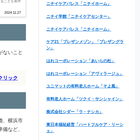
あることも条件
ニチイケアパレス「ニチイホーム」
2024.11.27
ニチイ学館「ニチイケアセンター」
ニチイケアパレス「ニチイホーム」
ケア21「プレザンメゾン」「プレザングラ
ン」
がないこと
はれコーポレーション「あいらの杜」
はれコーポレーション「アヴィラージュ」
クリック
ユニマットの有料老人ホーム「そよ風」
有料老人ホーム「ツクイ・サンシャイン」
株式会社シダー「ラ・ナシカ」
徴、横浜市
東日本福祉経営「ハートフルケア・リーシ
準備など、
ェ」