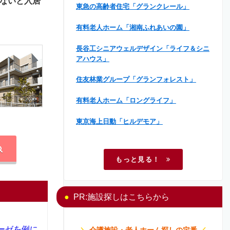
ないと入居
東急の高齢者住宅「グランクレール」
有料老人ホーム「湘南ふれあいの園」
長谷工シニアウェルデザイン「ライフ＆シニ
アハウス」
住友林業グループ「グランフォレスト」
有料老人ホーム「ロングライフ」
東京海上日動「ヒルデモア」
もっと見る！
PR:施設探しはこちらから
ーゼを例に
＼
介護施設・老人ホーム探しの定番
／