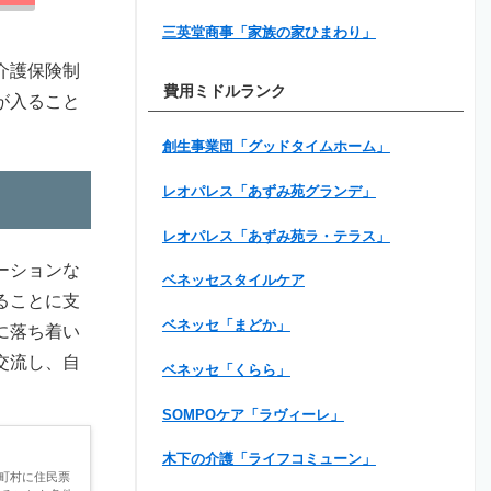
三英堂商事「家族の家ひまわり」
介護保険制
費用ミドルランク
が入ること
創生事業団「グッドタイムホーム」
レオパレス「あずみ苑グランデ」
レオパレス「あずみ苑ラ・テラス」
ーションな
ベネッセスタイルケア
ることに支
ベネッセ「まどか」
に落ち着い
交流し、自
ベネッセ「くらら」
SOMPOケア「ラヴィーレ」
木下の介護「ライフコミューン」
町村に住民票