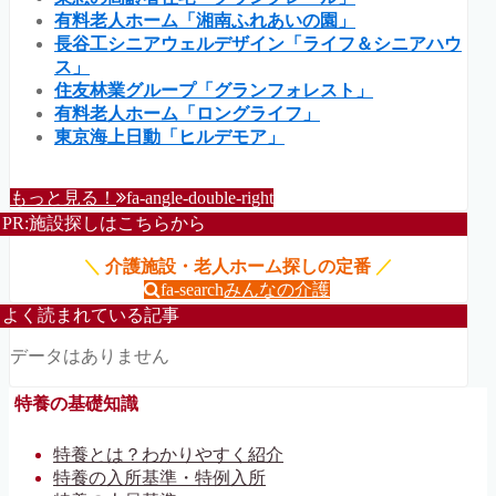
有料老人ホーム「湘南ふれあいの園」
長谷工シニアウェルデザイン「ライフ＆シニアハウ
ス」
住友林業グループ「グランフォレスト」
有料老人ホーム「ロングライフ」
東京海上日動「ヒルデモア」
もっと見る！
fa-angle-double-right
PR:施設探しはこちらから
＼
介護施設・老人ホーム探しの定番
／
fa-search
みんなの介護
よく読まれている記事
データはありません
特養の基礎知識
特養とは？わかりやすく紹介
特養の入所基準・特例入所