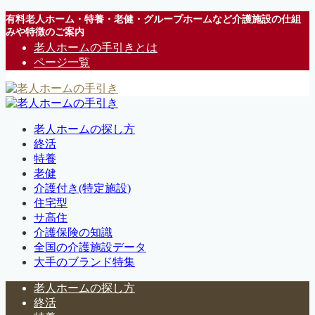
有料老人ホーム・特養・老健・グループホームなど介護施設の仕組
みや特徴のご案内
老人ホームの手引きとは
ページ一覧
老人ホームの探し方
終活
特養
老健
介護付き(特定施設)
住宅型
サ高住
介護保険の知識
全国の介護施設データ
大手のブランド特集
老人ホームの探し方
終活