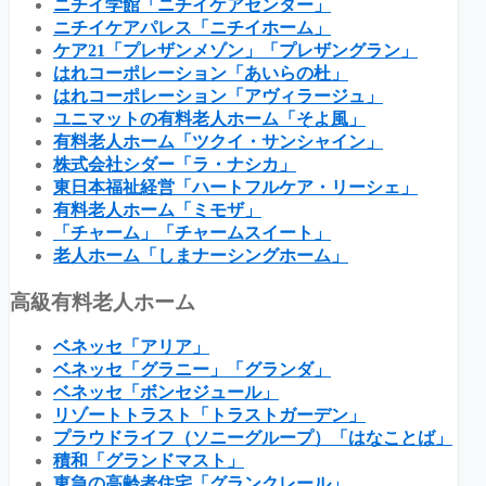
ニチイ学館「ニチイケアセンター」
ニチイケアパレス「ニチイホーム」
ケア21「プレザンメゾン」「プレザングラン」
はれコーポレーション「あいらの杜」
はれコーポレーション「アヴィラージュ」
ユニマットの有料老人ホーム「そよ風」
有料老人ホーム「ツクイ・サンシャイン」
株式会社シダー「ラ・ナシカ」
東日本福祉経営「ハートフルケア・リーシェ」
有料老人ホーム「ミモザ」
「チャーム」「チャームスイート」
老人ホーム「しまナーシングホーム」
高級有料老人ホーム
ベネッセ「アリア」
ベネッセ「グラニー」「グランダ」
ベネッセ「ボンセジュール」
リゾートトラスト「トラストガーデン」
プラウドライフ（ソニーグループ）「はなことば」
積和「グランドマスト」
東急の高齢者住宅「グランクレール」