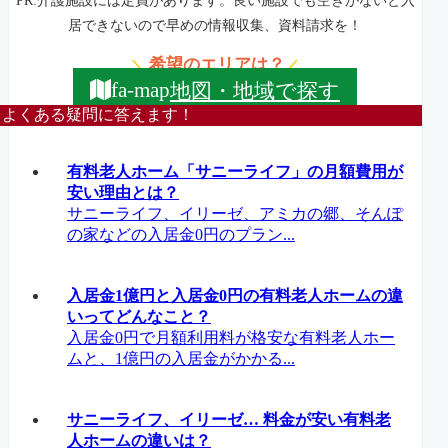
PR:介護施設には定員があります。良い施設でも空きがないと入
居できないので早めの情報収集、資料請求を！
希望のエリアは？
＼
／
地図・地域で探す
fa-map
よくある疑問に答えます！
有料老人ホーム「サニーライフ」の月額費用が
安い理由とは？
サニーライフ、イリーゼ、アミカの郷、そんぽ
の家などの入居金0円のプラン...
入居金1億円と入居金0円の有料老人ホームの違
いってどんなこと？
入居金0円で月額利用料が格安な有料老人ホー
ムと、1億円の入居金がかかる...
サニーライフ、イリーゼ… 料金が安い有料老
人ホームの違いは？