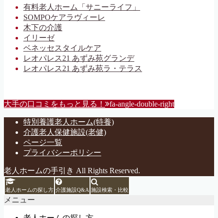
有料老人ホーム「サニーライフ」
SOMPOケアラヴィーレ
木下の介護
イリーゼ
ベネッセスタイルケア
レオパレス21 あずみ苑グランデ
レオパレス21 あずみ苑ラ・テラス
大手の口コミをもっと見る！
fa-angle-double-right
特別養護老人ホーム(特養)
介護老人保健施設(老健)
ページ一覧
プライバシーポリシー
老人ホームの手引き All Rights Reserved.
老人ホームの探し方
介護施設Q&A
施設検索・比較
メニュー
老人ホームの探し方