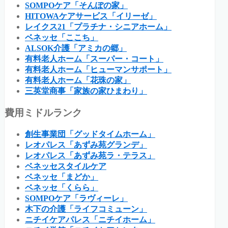
SOMPOケア「そんぽの家」
HITOWAケアサービス「イリーゼ」
レイクス21「プラチナ・シニアホーム」
ベネッセ「ここち」
ALSOK介護「アミカの郷」
有料老人ホーム「スーパー・コート」
有料老人ホーム「ヒューマンサポート」
有料老人ホーム「花珠の家」
三英堂商事「家族の家ひまわり」
費用ミドルランク
創生事業団「グッドタイムホーム」
レオパレス「あずみ苑グランデ」
レオパレス「あずみ苑ラ・テラス」
ベネッセスタイルケア
ベネッセ「まどか」
ベネッセ「くらら」
SOMPOケア「ラヴィーレ」
木下の介護「ライフコミューン」
ニチイケアパレス「ニチイホーム」