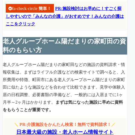
fa-check-circle
簡単！
PR:施設検討はお早めに！すごく探
しやすいので「みんなの介護」がおすめです！みんなの介護は
ここをクリック
老人グループホーム陽だまりの家町田の資
料のもらい方
老人グループホーム陽だまりの家町田などの施設の資料請求・情
報収集は、まずはライフル介護などの検索サイトで調べると、入
所費用や特徴、町田市にある老人グループホーム陽だまりの家町
田に似たような施設などを合わせて比較できます。見学や体験入
居の日程調整、必要書類の準備など、一般的には入居までに1ヶ
月半～2ヶ月はかかります。
まずは気になった施設に早めに資料
をもらうことが重要です。
＼
PR:介護施設をかんたん検索！無料で資料請求！
／
日本最大級の施設・老人ホーム情報サイト