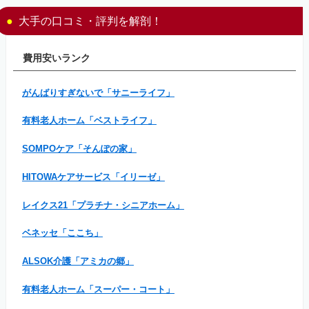
大手の口コミ・評判を解剖！
費用安いランク
がんばりすぎないで「サニーライフ」
有料老人ホーム「ベストライフ」
SOMPOケア「そんぽの家」
HITOWAケアサービス「イリーゼ」
レイクス21「プラチナ・シニアホーム」
ベネッセ「ここち」
ALSOK介護「アミカの郷」
有料老人ホーム「スーパー・コート」