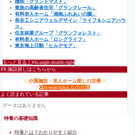
積和「グランドマスト」
東急の高齢者住宅「グランクレール」
有料老人ホーム「湘南ふれあいの園」
長谷工シニアウェルデザイン「ライフ＆シニアハウ
ス」
住友林業グループ「グランフォレスト」
有料老人ホーム「ロングライフ」
東京海上日動「ヒルデモア」
もっと見る！
fa-angle-double-right
PR:施設探しはこちらから
＼
介護施設・老人ホーム探しの定番
／
fa-search
みんなの介護
よく読まれている記事
データはありません
特養の基礎知識
特養とは？わかりやすく紹介