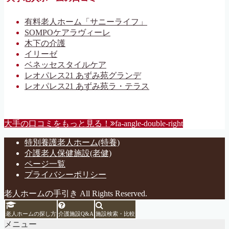
有料老人ホーム「サニーライフ」
SOMPOケアラヴィーレ
木下の介護
イリーゼ
ベネッセスタイルケア
レオパレス21 あずみ苑グランデ
レオパレス21 あずみ苑ラ・テラス
大手の口コミをもっと見る！
fa-angle-double-right
特別養護老人ホーム(特養)
介護老人保健施設(老健)
ページ一覧
プライバシーポリシー
老人ホームの手引き All Rights Reserved.
老人ホームの探し方
介護施設Q&A
施設検索・比較
メニュー