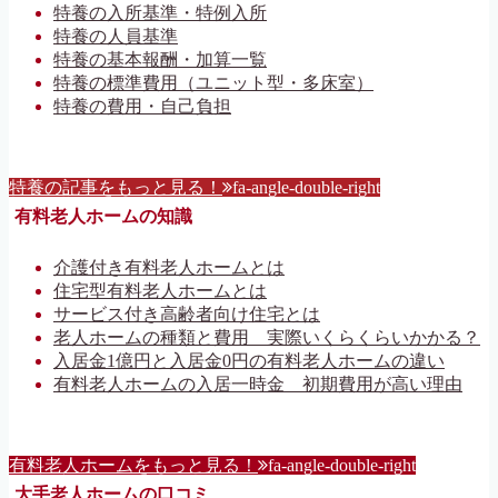
特養の入所基準・特例入所
特養の人員基準
特養の基本報酬・加算一覧
特養の標準費用（ユニット型・多床室）
特養の費用・自己負担
特養の記事をもっと見る！
fa-angle-double-right
有料老人ホームの知識
介護付き有料老人ホームとは
住宅型有料老人ホームとは
サービス付き高齢者向け住宅とは
老人ホームの種類と費用 実際いくらくらいかかる？
入居金1億円と入居金0円の有料老人ホームの違い
有料老人ホームの入居一時金 初期費用が高い理由
有料老人ホームをもっと見る！
fa-angle-double-right
大手老人ホームの口コミ