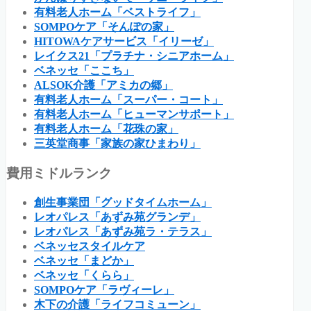
有料老人ホーム「ベストライフ」
SOMPOケア「そんぽの家」
HITOWAケアサービス「イリーゼ」
レイクス21「プラチナ・シニアホーム」
ベネッセ「ここち」
ALSOK介護「アミカの郷」
有料老人ホーム「スーパー・コート」
有料老人ホーム「ヒューマンサポート」
有料老人ホーム「花珠の家」
三英堂商事「家族の家ひまわり」
費用ミドルランク
創生事業団「グッドタイムホーム」
レオパレス「あずみ苑グランデ」
レオパレス「あずみ苑ラ・テラス」
ベネッセスタイルケア
ベネッセ「まどか」
ベネッセ「くらら」
SOMPOケア「ラヴィーレ」
木下の介護「ライフコミューン」