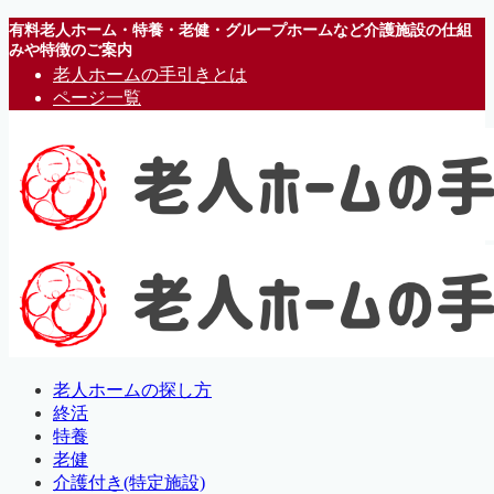
有料老人ホーム・特養・老健・グループホームなど介護施設の仕組
みや特徴のご案内
老人ホームの手引きとは
ページ一覧
老人ホームの探し方
終活
特養
老健
介護付き(特定施設)