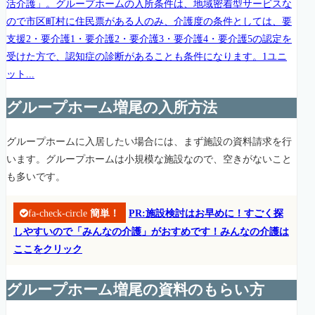
活介護」。グループホームの入所条件は、地域密着型サービスな
ので市区町村に住民票がある人のみ、介護度の条件としては、要
支援2・要介護1・要介護2・要介護3・要介護4・要介護5の認定を
受けた方で、認知症の診断があることも条件になります。1ユニ
ット...
グループホーム増尾の入所方法
グループホームに入居したい場合には、まず施設の資料請求を行
います。グループホームは小規模な施設なので、空きがないこと
も多いです。
fa-check-circle
簡単！
PR:施設検討はお早めに！すごく探
しやすいので「みんなの介護」がおすめです！みんなの介護は
ここをクリック
グループホーム増尾の資料のもらい方