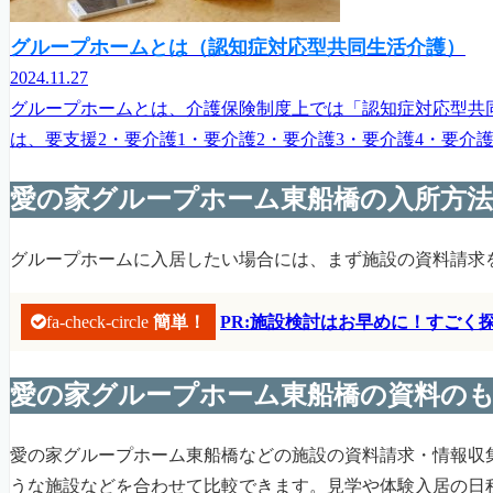
グループホームとは（認知症対応型共同生活介護）
2024.11.27
グループホームとは、介護保険制度上では「認知症対応型共
は、要支援2・要介護1・要介護2・要介護3・要介護4・要介
愛の家グループホーム東船橋の入所方法
グループホームに入居したい場合には、まず施設の資料請求
fa-check-circle
簡単！
PR:施設検討はお早めに！すご
愛の家グループホーム東船橋の資料の
愛の家グループホーム東船橋などの施設の資料請求・情報収
うな施設などを合わせて比較できます。見学や体験入居の日