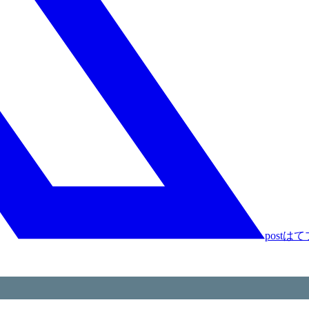
post
はて