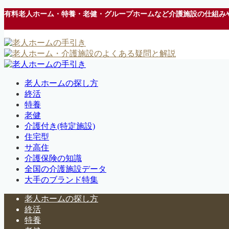
有料老人ホーム・特養・老健・グループホームなど介護施設の仕組み
老人ホームの探し方
終活
特養
老健
介護付き(特定施設)
住宅型
サ高住
介護保険の知識
全国の介護施設データ
大手のブランド特集
老人ホームの探し方
終活
特養