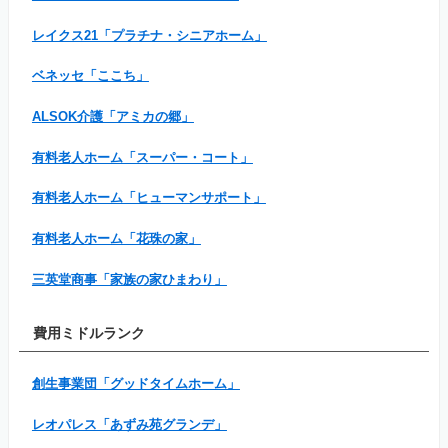
レイクス21「プラチナ・シニアホーム」
ベネッセ「ここち」
ALSOK介護「アミカの郷」
有料老人ホーム「スーパー・コート」
有料老人ホーム「ヒューマンサポート」
有料老人ホーム「花珠の家」
三英堂商事「家族の家ひまわり」
費用ミドルランク
創生事業団「グッドタイムホーム」
レオパレス「あずみ苑グランデ」