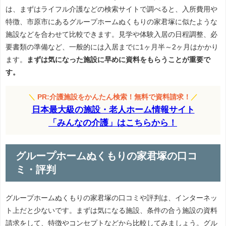
は、まずはライフル介護などの検索サイトで調べると、入所費用や
特徴、市原市にあるグループホームぬくもりの家君塚に似たような
施設などを合わせて比較できます。見学や体験入居の日程調整、必
要書類の準備など、一般的には入居までに1ヶ月半～2ヶ月はかかり
ます。
まずは気になった施設に早めに資料をもらうことが重要で
す。
＼
PR:介護施設をかんたん検索！無料で資料請求！
／
日本最大級の施設・老人ホーム情報サイト
「みんなの介護」はこちらから！
グループホームぬくもりの家君塚の口コ
ミ・評判
グループホームぬくもりの家君塚の口コミや評判は、インターネッ
ト上だと少ないです。まずは気になる施設、条件の合う施設の資料
請求をして、特徴やコンセプトなどから比較してみましょう。グル