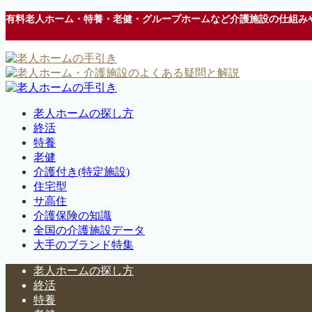
有料老人ホーム・特養・老健・グループホームなど介護施設の仕組み
老人ホームの探し方
終活
特養
老健
介護付き(特定施設)
住宅型
サ高住
介護保険の知識
全国の介護施設データ
大手のブランド特集
老人ホームの探し方
終活
特養