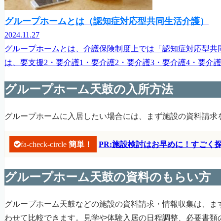
グループホームとは（認知症対応型共同生活介護）
2024.11.27
グループホームとは、介護保険制度上では「認知症対応型共
は、要支援2・要介護1・要介護2・要介護3・要介護4・要介
グループホーム天鼓の入所方法
グループホームに入居したい場合には、まず施設の資料請求
fa-check-circle
簡単！
PR:施設検討はお早めに！すご
グループホーム天鼓の資料のもらい方
グループホーム天鼓などの施設の資料請求・情報収集は、ま
わせて比較できます。見学や体験入居の日程調整、必要書類