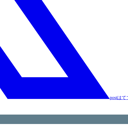
post
はて