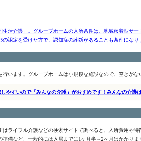
同生活介護」。グループホームの入所条件は、地域密着型サー
護5の認定を受けた方で、認知症の診断があることも条件になります
を行います。グループホームは小規模な施設なので、空きがな
く探しやすいので「みんなの介護」がおすめです！みんなの介護
ずはライフル介護などの検索サイトで調べると、入所費用や特
の準備など、一般的には入居までに1ヶ月半～2ヶ月はかかりま