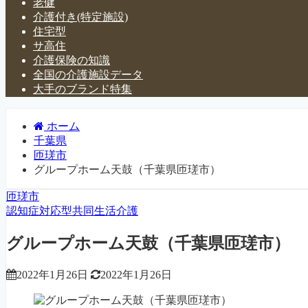
老健
介護付き(特定施設)
住宅型
サ高住
介護保険の知識
全国の介護施設データ
大手のブランド特集
ホーム
千葉県
匝瑳市
グループホーム天鼓（千葉県匝瑳市）
匝瑳市
認知症対応型共同生活介護
グループホーム天鼓（千葉県匝瑳市）
2022年1月26日
2022年1月26日