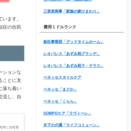
三英堂商事「家族の家ひまわり」
ています。
知症の住民
費用ミドルランク
創生事業団「グッドタイムホーム」
レオパレス「あずみ苑グランデ」
レオパレス「あずみ苑ラ・テラス」
ーションな
ベネッセスタイルケア
ることに支
に落ち着い
ベネッセ「まどか」
交流し、自
ベネッセ「くらら」
SOMPOケア「ラヴィーレ」
木下の介護「ライフコミューン」
町村に住民票