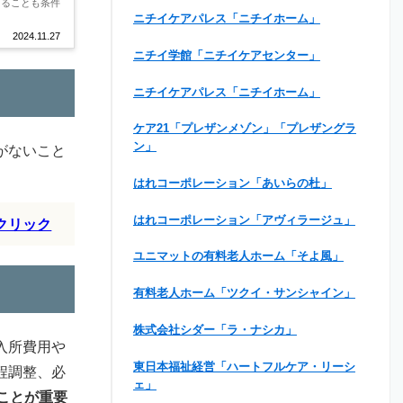
あることも条件
ニチイケアパレス「ニチイホーム」
2024.11.27
ニチイ学館「ニチイケアセンター」
ニチイケアパレス「ニチイホーム」
ケア21「プレザンメゾン」「プレザングラ
ン」
がないこと
はれコーポレーション「あいらの杜」
はれコーポレーション「アヴィラージュ」
クリック
ユニマットの有料老人ホーム「そよ風」
有料老人ホーム「ツクイ・サンシャイン」
株式会社シダー「ラ・ナシカ」
入所費用や
東日本福祉経営「ハートフルケア・リーシ
程調整、必
ェ」
ことが重要