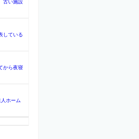
、古い施設
表している
てから夜寝
老人ホーム