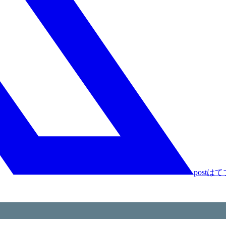
post
はて