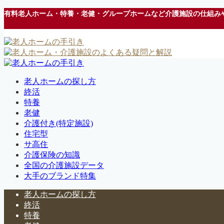
有料老人ホーム・特養・老健・グループホームなど介護施設の仕組み
老人ホームの探し方
終活
特養
老健
介護付き(特定施設)
住宅型
サ高住
介護保険の知識
全国の介護施設データ
大手のブランド特集
老人ホームの探し方
終活
特養