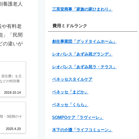
別養護老人
三英堂商事「家族の家ひまわり」
設や有料老
費用ミドルランク
能」「民間
創生事業団「グッドタイムホーム」
どの違いが
レオパレス「あずみ苑グランデ」
レオパレス「あずみ苑ラ・テラス」
、居住費）を主
ベネッセスタイルケア
などの特別養
ベネッセ「まどか」
2019.10.14
ベネッセ「くらら」
階・3段階のそ
SOMPOケア「ラヴィーレ」
2025.4.20
木下の介護「ライフコミューン」