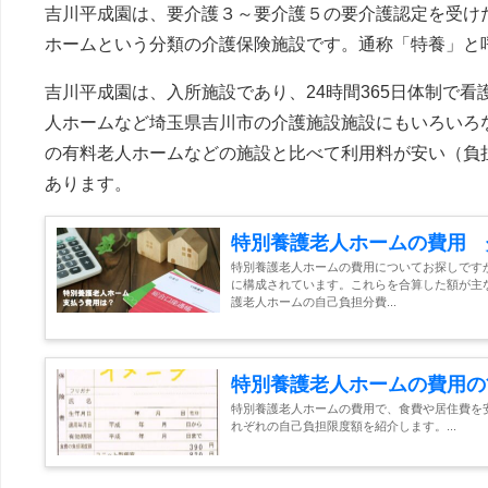
吉川平成園は、要介護３～要介護５の要介護認定を受け
ホームという分類の介護保険施設です。通称「特養」と
吉川平成園は、入所施設であり、24時間365日体制で
人ホームなど埼玉県吉川市の介護施設施設にもいろいろ
の有料老人ホームなどの施設と比べて利用料が安い（負
あります。
特別養護老人ホームの費用 
特別養護老人ホームの費用についてお探しです
に構成されています。これらを合算した額が主
護老人ホームの自己負担分費...
特別養護老人ホームの費用の
特別養護老人ホームの費用で、食費や居住費を
れぞれの自己負担限度額を紹介します。...