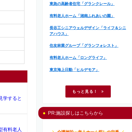
東急の高齢者住宅「グランクレール」
有料老人ホーム「湘南ふれあいの園」
長谷工シニアウェルデザイン「ライフ＆シニ
アハウス」
住友林業グループ「グランフォレスト」
有料老人ホーム「ロングライフ」
東京海上日動「ヒルデモア」
もっと見る！
見学すると
PR:施設探しはこちらから
型有料老人
＼
介護施設・老人ホーム探しの定番
／