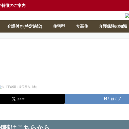
や特徴のご案内
介護付き(特定施設)
住宅型
サ高住
介護保険の知識
post
はてブ
相談はこちらから