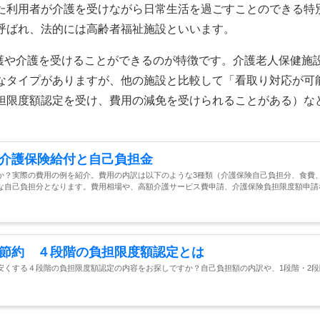
た利用者が介護を受けながら日常生活を過ごすことのできる特
呼ばれ、法的には高齢者福祉施設といいます。
看護や介護を受けることができるのが特徴です。介護老人保健施
なタイプがありますが、他の施設と比較して「看取り対応が可
担限度額認定を受け、費用の減免を受けられることがある）な
介護保険給付と自己負担金
か？実際の費用の例を紹介。費用の内訳は以下のような3種類（介護保険自己負担分、食費
な自己負担分となります。費用相場や、高額介護サービス費申請、介護保険負担限度額申請
節約 ４段階の負担限度額認定とは
安くする４段階の負担限度額認定の内容をお探しですか？自己負担額の内訳や、1段階・2段