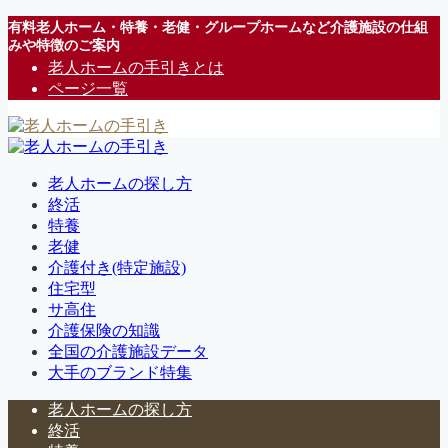
有料老人ホーム・特養・老健・グループホームなど介護施設の仕組
みや特徴のご案内
老人ホームの手引きとは
ページ一覧
老人ホームの探し方
終活
特養
老健
介護付き(特定施設)
住宅型
サ高住
介護保険の知識
全国の介護施設データ
大手のブランド特集
老人ホームの探し方
終活