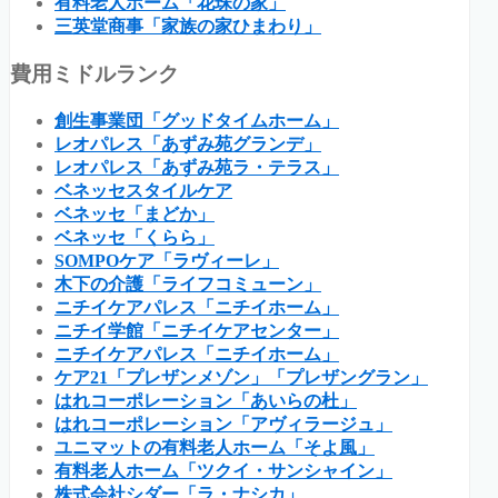
有料老人ホーム「花珠の家」
三英堂商事「家族の家ひまわり」
費用ミドルランク
創生事業団「グッドタイムホーム」
レオパレス「あずみ苑グランデ」
レオパレス「あずみ苑ラ・テラス」
ベネッセスタイルケア
ベネッセ「まどか」
ベネッセ「くらら」
SOMPOケア「ラヴィーレ」
木下の介護「ライフコミューン」
ニチイケアパレス「ニチイホーム」
ニチイ学館「ニチイケアセンター」
ニチイケアパレス「ニチイホーム」
ケア21「プレザンメゾン」「プレザングラン」
はれコーポレーション「あいらの杜」
はれコーポレーション「アヴィラージュ」
ユニマットの有料老人ホーム「そよ風」
有料老人ホーム「ツクイ・サンシャイン」
株式会社シダー「ラ・ナシカ」