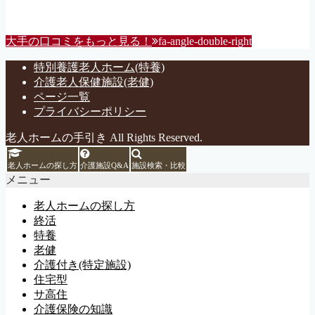
大手の口コミをもっと見る！
fa-angle-double-right
特別養護老人ホーム(特養)
介護老人保健施設(老健)
ページ一覧
プライバシーポリシー
老人ホームの手引き All Rights Reserved.
老人ホームの探し方
介護施設Q&A
施設検索・比較
メニュー
老人ホームの探し方
終活
特養
老健
介護付き(特定施設)
住宅型
サ高住
介護保険の知識