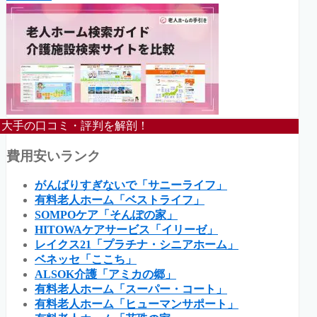
大手の口コミ・評判を解剖！
費用安いランク
がんばりすぎないで「サニーライフ」
有料老人ホーム「ベストライフ」
SOMPOケア「そんぽの家」
HITOWAケアサービス「イリーゼ」
レイクス21「プラチナ・シニアホーム」
ベネッセ「ここち」
ALSOK介護「アミカの郷」
有料老人ホーム「スーパー・コート」
有料老人ホーム「ヒューマンサポート」