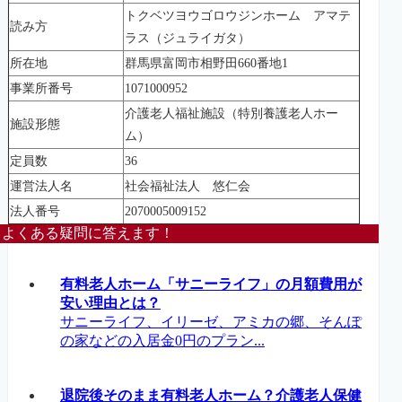
トクベツヨウゴロウジンホーム アマテ
読み方
ラス（ジュライガタ）
所在地
群馬県富岡市相野田660番地1
事業所番号
1071000952
介護老人福祉施設（特別養護老人ホー
施設形態
ム）
定員数
36
運営法人名
社会福祉法人 悠仁会
法人番号
2070005009152
よくある疑問に答えます！
有料老人ホーム「サニーライフ」の月額費用が
安い理由とは？
サニーライフ、イリーゼ、アミカの郷、そんぽ
の家などの入居金0円のプラン...
退院後そのまま有料老人ホーム？介護老人保健