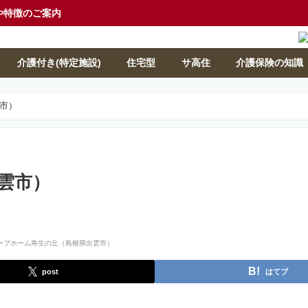
や特徴のご案内
介護付き(特定施設)
住宅型
サ高住
介護保険の知識
市）
雲市）
post
はてブ