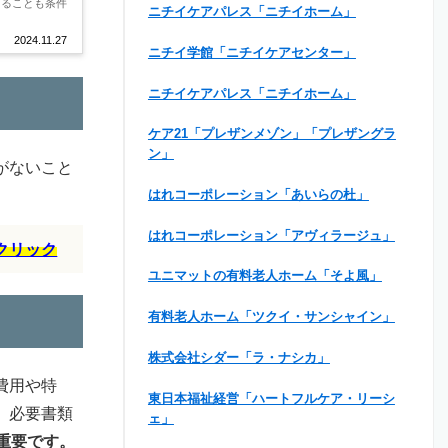
あることも条件
ニチイケアパレス「ニチイホーム」
2024.11.27
ニチイ学館「ニチイケアセンター」
ニチイケアパレス「ニチイホーム」
ケア21「プレザンメゾン」「プレザングラ
ン」
がないこと
はれコーポレーション「あいらの杜」
はれコーポレーション「アヴィラージュ」
クリック
ユニマットの有料老人ホーム「そよ風」
有料老人ホーム「ツクイ・サンシャイン」
株式会社シダー「ラ・ナシカ」
費用や特
東日本福祉経営「ハートフルケア・リーシ
、必要書類
ェ」
重要です。