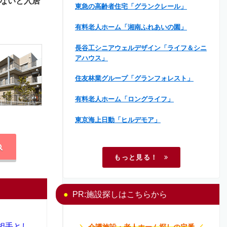
ないと入居
東急の高齢者住宅「グランクレール」
有料老人ホーム「湘南ふれあいの園」
長谷工シニアウェルデザイン「ライフ＆シニ
アハウス」
住友林業グループ「グランフォレスト」
有料老人ホーム「ロングライフ」
東京海上日動「ヒルデモア」
もっと見る！
PR:施設探しはこちらから
相手とし
＼
介護施設・老人ホーム探しの定番
／