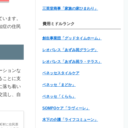
三英堂商事「家族の家ひまわり」
ています。
費用ミドルランク
知症の住民
創生事業団「グッドタイムホーム」
レオパレス「あずみ苑グランデ」
レオパレス「あずみ苑ラ・テラス」
ーションな
ベネッセスタイルケア
ることに支
ベネッセ「まどか」
に落ち着い
交流し、自
ベネッセ「くらら」
SOMPOケア「ラヴィーレ」
木下の介護「ライフコミューン」
町村に住民票