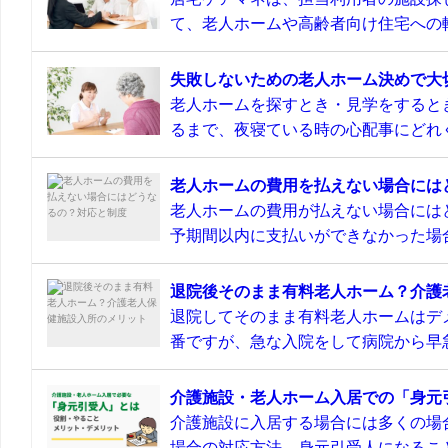
て、老人ホームや高齢者向け住宅への転
失敗しないための老人ホーム決めで大
老人ホームを探すとき・見学をすると
るまで、夜寝ている時の心配事にどれぐ
老人ホームの費用を払えない場合には
老人ホームの費用が払えない場合には
予期間以内に支払いができなかった場合
退院後そのまま有料老人ホーム？介護
退院してそのまま有料老人ホームはデ
番ですが、急な入院をして病院から早急
介護施設・老人ホーム入居での「身元
介護施設に入居する場合には多くの場
場合の対応方法、身元引受人になること