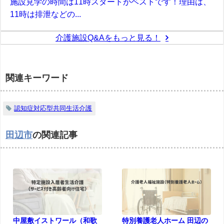
施設見学の時間は11時スタートがベストです！理由は、
11時は排泄などの...
介護施設Q&Aをもっと見る！
関連キーワード
認知症対応型共同生活介護
田辺市
の関連記事
中屋敷イストワール（和歌
特別養護老人ホーム 田辺の