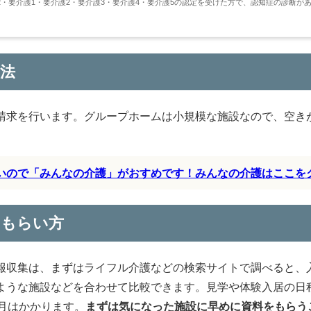
・要介護1・要介護2・要介護3・要介護4・要介護5の認定を受けた方で、認知症の診断が
法
請求を行います。グループホームは小規模な施設なので、空き
すいので「みんなの介護」がおすめです！みんなの介護はここを
のもらい方
報収集は、まずはライフル介護などの検索サイトで調べると、
ような施設などを合わせて比較できます。見学や体験入居の日
月はかかります。
まずは気になった施設に早めに資料をもらう