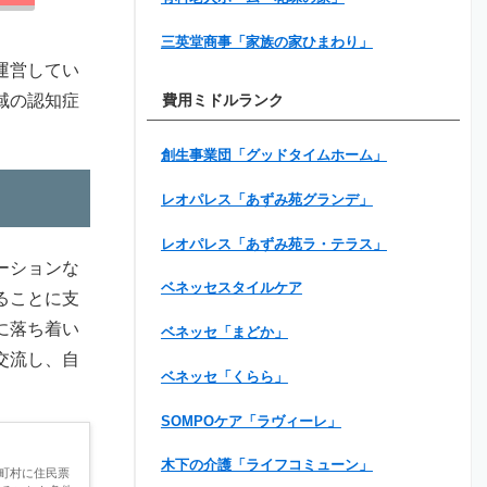
三英堂商事「家族の家ひまわり」
運営してい
域の認知症
費用ミドルランク
創生事業団「グッドタイムホーム」
レオパレス「あずみ苑グランデ」
レオパレス「あずみ苑ラ・テラス」
ーションな
ベネッセスタイルケア
ることに支
に落ち着い
ベネッセ「まどか」
交流し、自
ベネッセ「くらら」
SOMPOケア「ラヴィーレ」
木下の介護「ライフコミューン」
町村に住民票