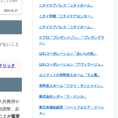
あることも条件
ニチイケアパレス「ニチイホーム」
2024.11.27
ニチイ学館「ニチイケアセンター」
ニチイケアパレス「ニチイホーム」
ケア21「プレザンメゾン」「プレザングラ
ン」
がないこと
はれコーポレーション「あいらの杜」
はれコーポレーション「アヴィラージュ」
クリック
ユニマットの有料老人ホーム「そよ風」
有料老人ホーム「ツクイ・サンシャイン」
株式会社シダー「ラ・ナシカ」
入所費用や
東日本福祉経営「ハートフルケア・リーシ
程調整、必
ェ」
ことが重要