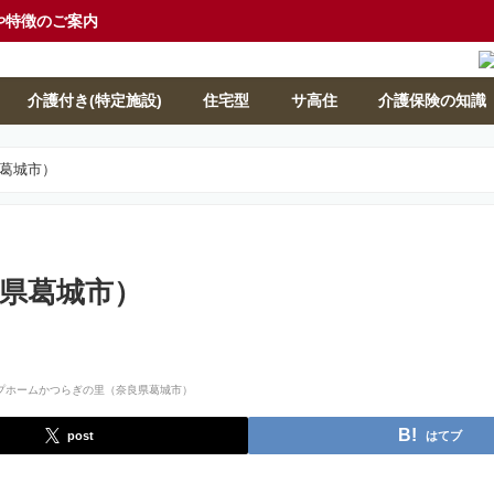
や特徴のご案内
介護付き(特定施設)
住宅型
サ高住
介護保険の知識
葛城市）
県葛城市）
post
はてブ