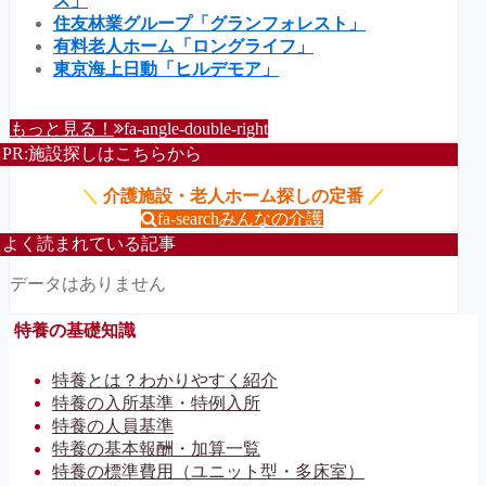
ス」
住友林業グループ「グランフォレスト」
有料老人ホーム「ロングライフ」
東京海上日動「ヒルデモア」
もっと見る！
fa-angle-double-right
PR:施設探しはこちらから
＼
介護施設・老人ホーム探しの定番
／
fa-search
みんなの介護
よく読まれている記事
データはありません
特養の基礎知識
特養とは？わかりやすく紹介
特養の入所基準・特例入所
特養の人員基準
特養の基本報酬・加算一覧
特養の標準費用（ユニット型・多床室）