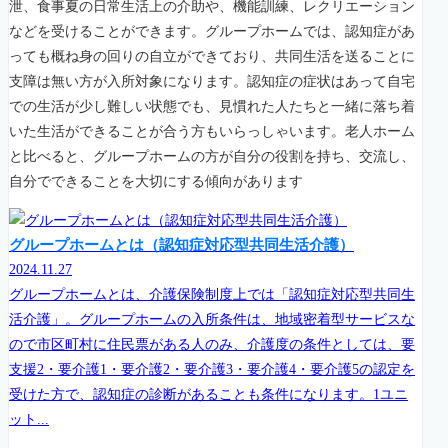
泄、食事夏の日常生活上の介助や、機能訓練、レクリエーション
などを受けることができます。グループホームでは、認知症があ
っても概ね身の回りの自立ができており、共同生活を送ることに
支障は無い方が入所対象になります。認知症の症状はあって自宅
での生活が少し難しい状態でも、見慣れた人たちと一緒に落ち着
いた生活ができることが合う方もいらっしゃいます。老人ホーム
と比べると、グループホームの方が自分の役割を持ち、交流し、
自分でできることを大切にする傾向があります
グループホームとは（認知症対応型共同生活介護）
2024.11.27
グループホームとは、介護保険制度上では「認知症対応型共同生
活介護」。グループホームの入所条件は、地域密着型サービスな
ので市区町村に住民票がある人のみ、介護度の条件としては、要
支援2・要介護1・要介護2・要介護3・要介護4・要介護5の認定を
受けた方で、認知症の診断があることも条件になります。1ユニ
ット...