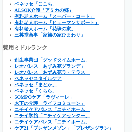
ベネッセ「ここち」
ALSOK介護「アミカの郷」
有料老人ホーム「スーパー・コート」
有料老人ホーム「ヒューマンサポート」
有料老人ホーム「花珠の家」
三英堂商事「家族の家ひまわり」
費用ミドルランク
創生事業団「グッドタイムホーム」
レオパレス「あずみ苑グランデ」
レオパレス「あずみ苑ラ・テラス」
ベネッセスタイルケア
ベネッセ「まどか」
ベネッセ「くらら」
SOMPOケア「ラヴィーレ」
木下の介護「ライフコミューン」
ニチイケアパレス「ニチイホーム」
ニチイ学館「ニチイケアセンター」
ニチイケアパレス「ニチイホーム」
ケア21「プレザンメゾン」「プレザングラン」