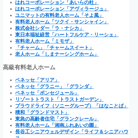
はれコーポレーション「あいらの杜」
はれコーポレーション「アヴィラージュ」
ユニマットの有料老人ホーム「そよ風」
有料老人ホーム「ツクイ・サンシャイン」
株式会社シダー「ラ・ナシカ」
東日本福祉経営「ハートフルケア・リーシェ」
有料老人ホーム「ミモザ」
「チャーム」「チャームスイート」
老人ホーム「しまナーシングホーム」
高級有料老人ホーム
ベネッセ「アリア」
ベネッセ「グラニー」「グランダ」
ベネッセ「ボンセジュール」
リゾートトラスト「トラストガーデン」
プラウドライフ（ソニーグループ）「はなことば」
積和「グランドマスト」
東急の高齢者住宅「グランクレール」
有料老人ホーム「湘南ふれあいの園」
長谷工シニアウェルデザイン「ライフ＆シニアハウ