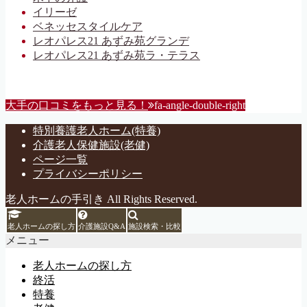
イリーゼ
ベネッセスタイルケア
レオパレス21 あずみ苑グランデ
レオパレス21 あずみ苑ラ・テラス
大手の口コミをもっと見る！
fa-angle-double-right
特別養護老人ホーム(特養)
介護老人保健施設(老健)
ページ一覧
プライバシーポリシー
老人ホームの手引き All Rights Reserved.
老人ホームの探し方
介護施設Q&A
施設検索・比較
メニュー
老人ホームの探し方
終活
特養