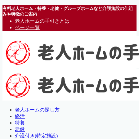
有料老人ホーム・特養・老健・グループホームなど介護施設の仕組
みや特徴のご案内
老人ホームの手引きとは
ページ一覧
老人ホームの探し方
終活
特養
老健
介護付き(特定施設)