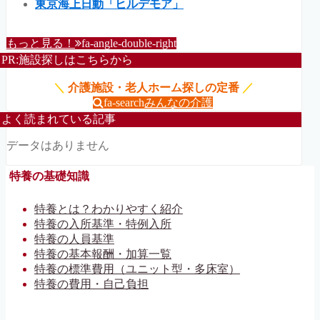
東京海上日動「ヒルデモア」
もっと見る！
fa-angle-double-right
PR:施設探しはこちらから
＼
介護施設・老人ホーム探しの定番
／
fa-search
みんなの介護
よく読まれている記事
データはありません
特養の基礎知識
特養とは？わかりやすく紹介
特養の入所基準・特例入所
特養の人員基準
特養の基本報酬・加算一覧
特養の標準費用（ユニット型・多床室）
特養の費用・自己負担