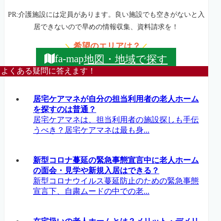
PR:介護施設には定員があります。良い施設でも空きがないと入
居できないので早めの情報収集、資料請求を！
希望のエリアは？
＼
／
地図・地域で探す
fa-map
よくある疑問に答えます！
居宅ケアマネが自分の担当利用者の老人ホーム
を探すのは普通？
居宅ケアマネは、担当利用者の施設探しも手伝
うべき？居宅ケアマネは最も身...
新型コロナ蔓延の緊急事態宣言中に老人ホーム
の面会・見学や新規入居はできる？
新型コロナウイルス蔓延防止のための緊急事態
宣言下、自粛ムードの中での老...