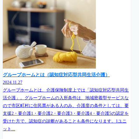
グループホームとは（認知症対応型共同生活介護）
2024.11.27
グループホームとは、介護保険制度上では「認知症対応型共同生
活介護」。グループホームの入所条件は、地域密着型サービスな
ので市区町村に住民票がある人のみ、介護度の条件としては、要
支援2・要介護1・要介護2・要介護3・要介護4・要介護5の認定を
受けた方で、認知症の診断があることも条件になります。1ユニ
ット...