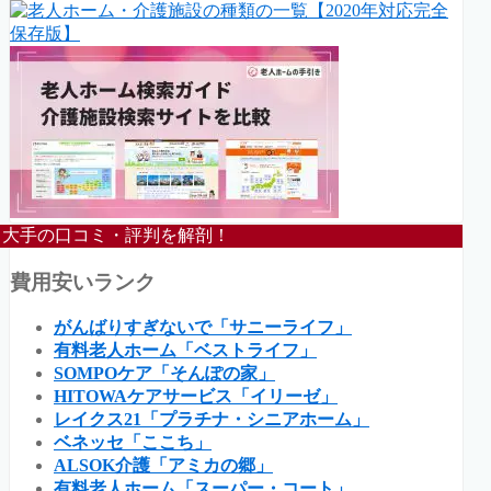
大手の口コミ・評判を解剖！
費用安いランク
がんばりすぎないで「サニーライフ」
有料老人ホーム「ベストライフ」
SOMPOケア「そんぽの家」
HITOWAケアサービス「イリーゼ」
レイクス21「プラチナ・シニアホーム」
ベネッセ「ここち」
ALSOK介護「アミカの郷」
有料老人ホーム「スーパー・コート」