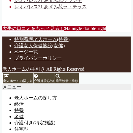
レオパレス21 あずみ苑グランデ
レオパレス21 あずみ苑ラ・テラス
大手の口コミをもっと見る！
fa-angle-double-right
特別養護老人ホーム(特養)
介護老人保健施設(老健)
ページ一覧
プライバシーポリシー
老人ホームの手引き All Rights Reserved.
老人ホームの探し方
介護施設Q&A
施設検索・比較
メニュー
老人ホームの探し方
終活
特養
老健
介護付き(特定施設)
住宅型