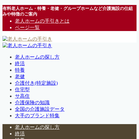
有料老人ホーム・特養・老健・グループホームなど介護施設の仕組
みや特徴のご案内
老人ホームの手引きとは
ページ一覧
老人ホームの探し方
終活
特養
老健
介護付き(特定施設)
住宅型
サ高住
介護保険の知識
全国の介護施設データ
大手のブランド特集
老人ホームの探し方
終活