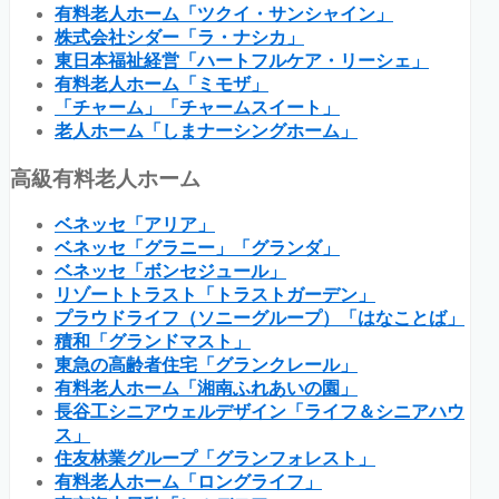
有料老人ホーム「ツクイ・サンシャイン」
株式会社シダー「ラ・ナシカ」
東日本福祉経営「ハートフルケア・リーシェ」
有料老人ホーム「ミモザ」
「チャーム」「チャームスイート」
老人ホーム「しまナーシングホーム」
高級有料老人ホーム
ベネッセ「アリア」
ベネッセ「グラニー」「グランダ」
ベネッセ「ボンセジュール」
リゾートトラスト「トラストガーデン」
プラウドライフ（ソニーグループ）「はなことば」
積和「グランドマスト」
東急の高齢者住宅「グランクレール」
有料老人ホーム「湘南ふれあいの園」
長谷工シニアウェルデザイン「ライフ＆シニアハウ
ス」
住友林業グループ「グランフォレスト」
有料老人ホーム「ロングライフ」