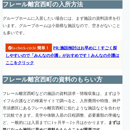
フレール離宮西町の入所方法
グループホームに入居したい場合には、まず施設の資料請求を行
います。グループホームは小規模な施設なので、空きがないこと
も多いです。
fa-check-circle
簡単！
PR:施設検討はお早めに！すごく探
しやすいので「みんなの介護」がおすめです！みんなの介護は
ここをクリック
フレール離宮西町の資料のもらい方
フレール離宮西町などの施設の資料請求・情報収集は、まずはラ
イフル介護などの検索サイトで調べると、入所費用や特徴、神戸
市須磨区にあるフレール離宮西町に似たような施設などを合わせ
て比較できます。見学や体験入居の日程調整、必要書類の準備な
ど、一般的には入居までに1ヶ月半～2ヶ月はかかります。
まずは
気になった施設に早めに資料をもらうことが重要です。