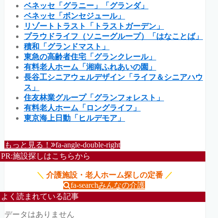
ベネッセ「グラニー」「グランダ」
ベネッセ「ボンセジュール」
リゾートトラスト「トラストガーデン」
プラウドライフ（ソニーグループ）「はなことば」
積和「グランドマスト」
東急の高齢者住宅「グランクレール」
有料老人ホーム「湘南ふれあいの園」
長谷工シニアウェルデザイン「ライフ＆シニアハウ
ス」
住友林業グループ「グランフォレスト」
有料老人ホーム「ロングライフ」
東京海上日動「ヒルデモア」
もっと見る！
fa-angle-double-right
PR:施設探しはこちらから
＼
介護施設・老人ホーム探しの定番
／
fa-search
みんなの介護
よく読まれている記事
データはありません