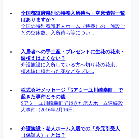
全国都道府県別の特養入所待ち・空床情報一覧
はありますか？
全国の特別養護老人ホーム（特養）の、施設ご
との空床数、入所待ち等につい...
入居者への手土産・プレゼントに生花の花束・
鉢植えはよくない？
介護施設に入所している方へ切り花の花束、
植木鉢に植わった花などをプレ...
株式会社メッセージ「Sアミーユ川崎幸町」で
起きた事件とその後
Sアミーユ川崎幸町で起きた老人ホーム連続殺
人事件（2016年2月16日...
介護施設・老人ホーム入居での「身元引受人
（保証人）」とは？