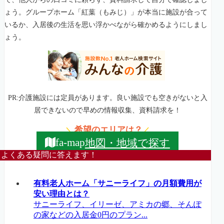
ょう。グループホーム「紅葉（もみじ）」が本当に施設が合って
いるか、入居後の生活を思い浮かべながら確かめるようにしまし
ょう。
PR:介護施設には定員があります。良い施設でも空きがないと入
居できないので早めの情報収集、資料請求を！
希望のエリアは？
＼
／
地図・地域で探す
fa-map
よくある疑問に答えます！
有料老人ホーム「サニーライフ」の月額費用が
安い理由とは？
サニーライフ、イリーゼ、アミカの郷、そんぽ
の家などの入居金0円のプラン...