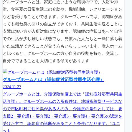
グループホームとは、家庭に近いような環境の中で、入浴や排
泄、食事夏の日常生活上の介助や、機能訓練、レクリエーション
などを受けることができます。グループホームでは、認知症があ
っても概ね身の回りの自立ができており、共同生活を送ることに
支障は無い方が入所対象になります。認知症の症状はあって自宅
での生活が少し難しい状態でも、見慣れた人たちと一緒に落ち着
いた生活ができることが合う方もいらっしゃいます。老人ホーム
と比べると、グループホームの方が自分の役割を持ち、交流し、
自分でできることを大切にする傾向があります
グループホームとは（認知症対応型共同生活介護）
2024.11.27
グループホームとは、介護保険制度上では「認知症対応型共同生
活介護」。グループホームの入所条件は、地域密着型サービスな
ので市区町村に住民票がある人のみ、介護度の条件としては、要
支援2・要介護1・要介護2・要介護3・要介護4・要介護5の認定を
受けた方で、認知症の診断があることも条件になります。1ユニ
ット...