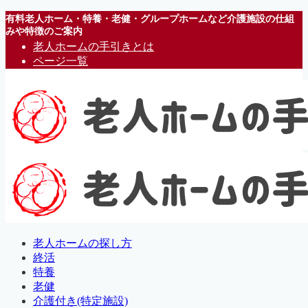
有料老人ホーム・特養・老健・グループホームなど介護施設の仕組
みや特徴のご案内
老人ホームの手引きとは
ページ一覧
老人ホームの探し方
終活
特養
老健
介護付き(特定施設)