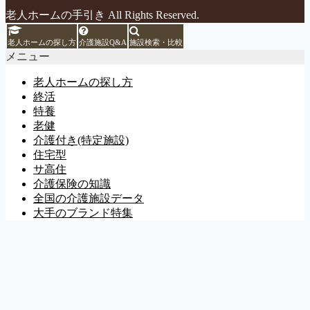
老人ホームの手引き All Rights Reserved.
老人ホームの探し方
介護施設Q&A
施設検索・比較
メニュー
老人ホームの探し方
終活
特養
老健
介護付き(特定施設)
住宅型
サ高住
介護保険の知識
全国の介護施設データ
大手のブランド特集