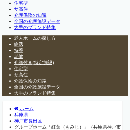
住宅型
サ高住
介護保険の知識
全国の介護施設データ
大手のブランド特集
老人ホームの探し方
終活
特養
老健
介護付き(特定施設)
住宅型
サ高住
介護保険の知識
全国の介護施設データ
大手のブランド特集
ホーム
兵庫県
神戸市長田区
グループホーム「紅葉（もみじ）」（兵庫県神戸市