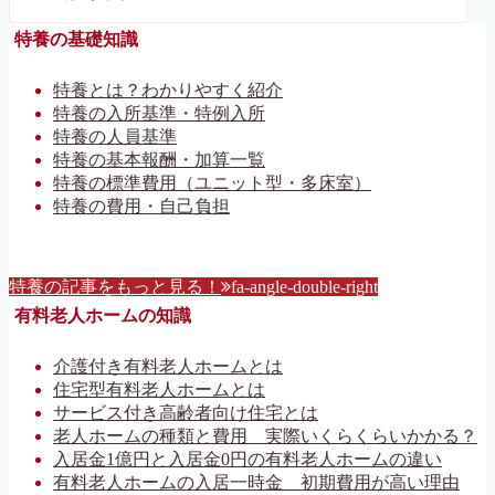
特養の基礎知識
特養とは？わかりやすく紹介
特養の入所基準・特例入所
特養の人員基準
特養の基本報酬・加算一覧
特養の標準費用（ユニット型・多床室）
特養の費用・自己負担
特養の記事をもっと見る！
fa-angle-double-right
有料老人ホームの知識
介護付き有料老人ホームとは
住宅型有料老人ホームとは
サービス付き高齢者向け住宅とは
老人ホームの種類と費用 実際いくらくらいかかる？
入居金1億円と入居金0円の有料老人ホームの違い
有料老人ホームの入居一時金 初期費用が高い理由