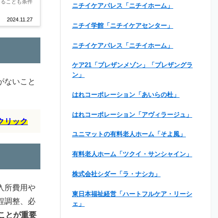
あることも条件
ニチイケアパレス「ニチイホーム」
2024.11.27
ニチイ学館「ニチイケアセンター」
ニチイケアパレス「ニチイホーム」
ケア21「プレザンメゾン」「プレザングラ
ン」
がないこと
はれコーポレーション「あいらの杜」
はれコーポレーション「アヴィラージュ」
クリック
ユニマットの有料老人ホーム「そよ風」
有料老人ホーム「ツクイ・サンシャイン」
株式会社シダー「ラ・ナシカ」
入所費用や
東日本福祉経営「ハートフルケア・リーシ
程調整、必
ェ」
ことが重要