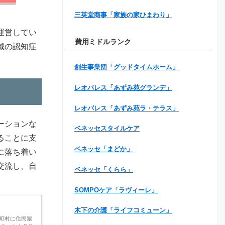
三英堂商事「家族の家ひまわり」
運営してい
費用ミドルランク
域の認知症
創生事業団「グッドタイムホーム」
レオパレス「あずみ苑グランデ」
レオパレス「あずみ苑ラ・テラス」
ーションな
ベネッセスタイルケア
ることに支
ベネッセ「まどか」
に落ち着い
交流し、自
ベネッセ「くらら」
SOMPOケア「ラヴィーレ」
木下の介護「ライフコミューン」
町村に住民票