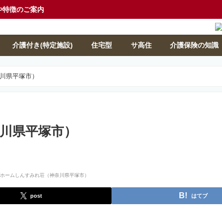
や特徴のご案内
介護付き(特定施設)
住宅型
サ高住
介護保険の知識
川県平塚市）
川県平塚市）
post
はてブ