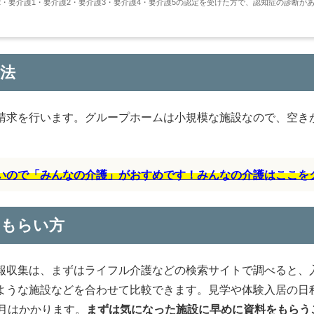
・要介護1・要介護2・要介護3・要介護4・要介護5の認定を受けた方で、認知症の診断が
法
請求を行います。グループホームは小規模な施設なので、空き
すいので「みんなの介護」がおすめです！みんなの介護はここを
のもらい方
報収集は、まずはライフル介護などの検索サイトで調べると、
ような施設などを合わせて比較できます。見学や体験入居の日
月はかかります。
まずは気になった施設に早めに資料をもらう