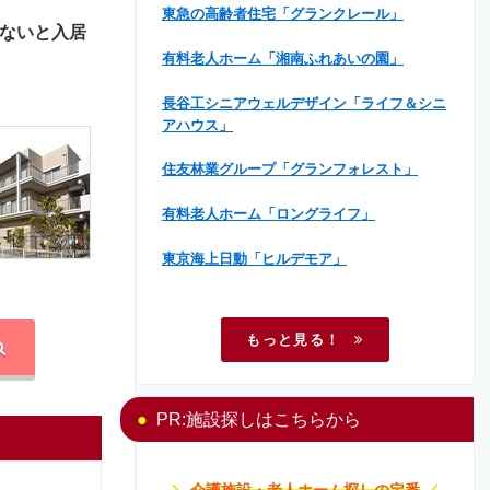
東急の高齢者住宅「グランクレール」
ないと入居
有料老人ホーム「湘南ふれあいの園」
長谷工シニアウェルデザイン「ライフ＆シニ
アハウス」
住友林業グループ「グランフォレスト」
有料老人ホーム「ロングライフ」
東京海上日動「ヒルデモア」
もっと見る！
PR:施設探しはこちらから
＼
介護施設・老人ホーム探しの定番
／