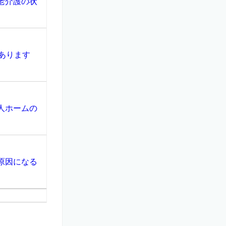
老介護の状
あります
人ホームの
原因になる