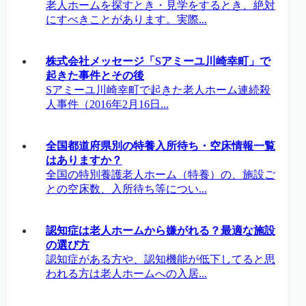
老人ホームを探すとき・見学をするとき、絶対
にすべきことがあります。実際...
株式会社メッセージ「Sアミーユ川崎幸町」で
起きた事件とその後
Sアミーユ川崎幸町で起きた老人ホーム連続殺
人事件（2016年2月16日...
全国都道府県別の特養入所待ち・空床情報一覧
はありますか？
全国の特別養護老人ホーム（特養）の、施設ご
との空床数、入所待ち等につい...
認知症は老人ホームから嫌がれる？最適な施設
の選び方
認知症がある方や、認知機能が低下してると思
われる方は老人ホームへの入居...