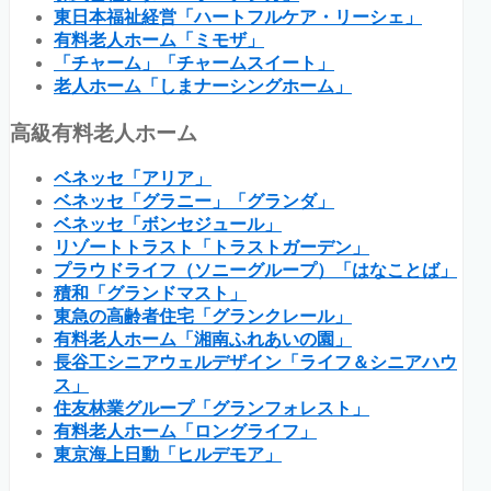
東日本福祉経営「ハートフルケア・リーシェ」
有料老人ホーム「ミモザ」
「チャーム」「チャームスイート」
老人ホーム「しまナーシングホーム」
高級有料老人ホーム
ベネッセ「アリア」
ベネッセ「グラニー」「グランダ」
ベネッセ「ボンセジュール」
リゾートトラスト「トラストガーデン」
プラウドライフ（ソニーグループ）「はなことば」
積和「グランドマスト」
東急の高齢者住宅「グランクレール」
有料老人ホーム「湘南ふれあいの園」
長谷工シニアウェルデザイン「ライフ＆シニアハウ
ス」
住友林業グループ「グランフォレスト」
有料老人ホーム「ロングライフ」
東京海上日動「ヒルデモア」