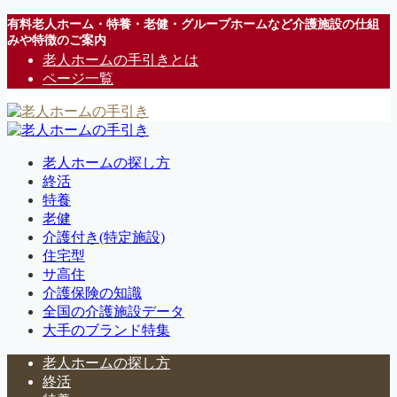
有料老人ホーム・特養・老健・グループホームなど介護施設の仕組
みや特徴のご案内
老人ホームの手引きとは
ページ一覧
老人ホームの探し方
終活
特養
老健
介護付き(特定施設)
住宅型
サ高住
介護保険の知識
全国の介護施設データ
大手のブランド特集
老人ホームの探し方
終活