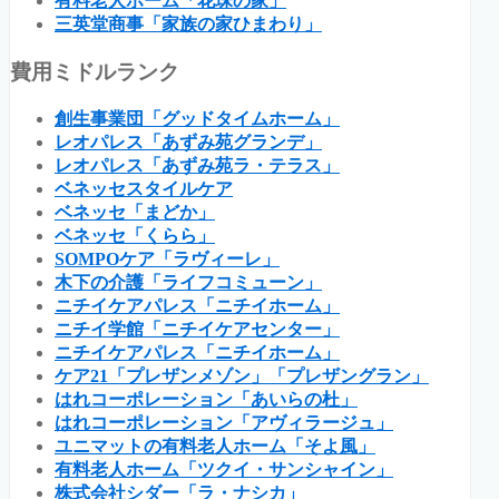
有料老人ホーム「花珠の家」
三英堂商事「家族の家ひまわり」
費用ミドルランク
創生事業団「グッドタイムホーム」
レオパレス「あずみ苑グランデ」
レオパレス「あずみ苑ラ・テラス」
ベネッセスタイルケア
ベネッセ「まどか」
ベネッセ「くらら」
SOMPOケア「ラヴィーレ」
木下の介護「ライフコミューン」
ニチイケアパレス「ニチイホーム」
ニチイ学館「ニチイケアセンター」
ニチイケアパレス「ニチイホーム」
ケア21「プレザンメゾン」「プレザングラン」
はれコーポレーション「あいらの杜」
はれコーポレーション「アヴィラージュ」
ユニマットの有料老人ホーム「そよ風」
有料老人ホーム「ツクイ・サンシャイン」
株式会社シダー「ラ・ナシカ」