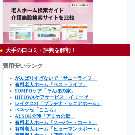
大手の口コミ・評判を解剖！
費用安いランク
がんばりすぎないで「サニーライフ」
有料老人ホーム「ベストライフ」
SOMPOケア「そんぽの家」
HITOWAケアサービス「イリーゼ」
レイクス21「プラチナ・シニアホーム」
ベネッセ「ここち」
ALSOK介護「アミカの郷」
有料老人ホーム「スーパー・コート」
有料老人ホーム「ヒューマンサポート」