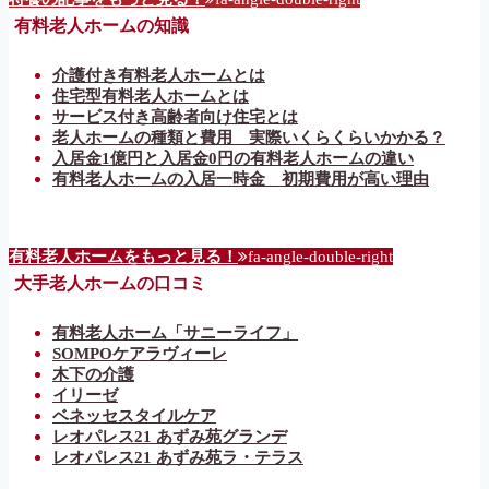
有料老人ホームの知識
介護付き有料老人ホームとは
住宅型有料老人ホームとは
サービス付き高齢者向け住宅とは
老人ホームの種類と費用 実際いくらくらいかかる？
入居金1億円と入居金0円の有料老人ホームの違い
有料老人ホームの入居一時金 初期費用が高い理由
有料老人ホームをもっと見る！
fa-angle-double-right
大手老人ホームの口コミ
有料老人ホーム「サニーライフ」
SOMPOケアラヴィーレ
木下の介護
イリーゼ
ベネッセスタイルケア
レオパレス21 あずみ苑グランデ
レオパレス21 あずみ苑ラ・テラス