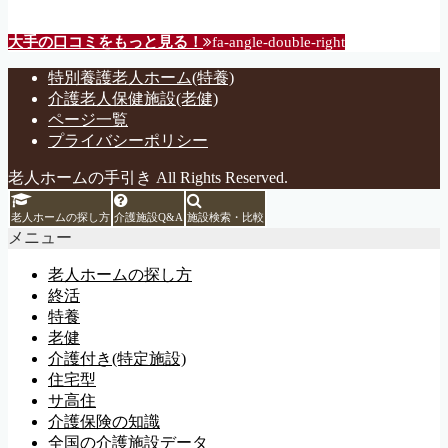
大手の口コミをもっと見る！
fa-angle-double-right
特別養護老人ホーム(特養)
介護老人保健施設(老健)
ページ一覧
プライバシーポリシー
老人ホームの手引き All Rights Reserved.
老人ホームの探し方
介護施設Q&A
施設検索・比較
メニュー
老人ホームの探し方
終活
特養
老健
介護付き(特定施設)
住宅型
サ高住
介護保険の知識
全国の介護施設データ