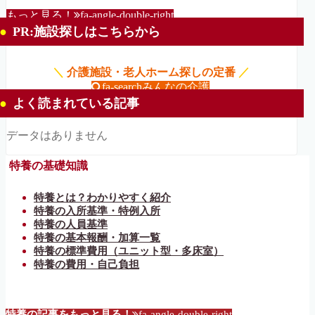
もっと見る！
fa-angle-double-right
PR:施設探しはこちらから
＼
介護施設・老人ホーム探しの定番
／
fa-search
みんなの介護
よく読まれている記事
データはありません
特養の基礎知識
特養とは？わかりやすく紹介
特養の入所基準・特例入所
特養の人員基準
特養の基本報酬・加算一覧
特養の標準費用（ユニット型・多床室）
特養の費用・自己負担
特養の記事をもっと見る！
fa-angle-double-right