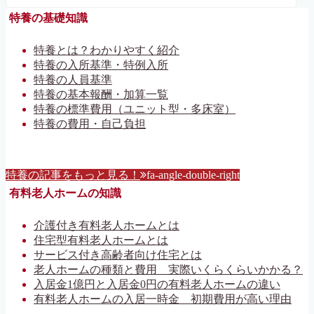
特養の基礎知識
特養とは？わかりやすく紹介
特養の入所基準・特例入所
特養の人員基準
特養の基本報酬・加算一覧
特養の標準費用（ユニット型・多床室）
特養の費用・自己負担
特養の記事をもっと見る！
fa-angle-double-right
有料老人ホームの知識
介護付き有料老人ホームとは
住宅型有料老人ホームとは
サービス付き高齢者向け住宅とは
老人ホームの種類と費用 実際いくらくらいかかる？
入居金1億円と入居金0円の有料老人ホームの違い
有料老人ホームの入居一時金 初期費用が高い理由