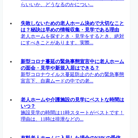
らいいか、どうなるのかについ...
失敗しないための老人ホーム決めで大切なこと
は？秘訣は早めの情報収集・見学である理由
老人ホームを探すとき・見学をするとき、絶対
にすべきことがあります。実際...
新型コロナ蔓延の緊急事態宣言中に老人ホーム
の面会・見学や新規入居はできる？
新型コロナウイルス蔓延防止のための緊急事態
宣言下、自粛ムードの中での老...
老人ホームや介護施設の見学にベストな時間は
いつ？
施設見学の時間は11時スタートがベストです！
理由は、11時は排泄などの...
有料老人ホームに入居した場合のNHKの受信