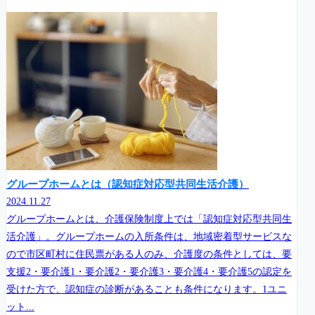
グループホームとは（認知症対応型共同生活介護）
2024.11.27
グループホームとは、介護保険制度上では「認知症対応型共同生
活介護」。グループホームの入所条件は、地域密着型サービスな
ので市区町村に住民票がある人のみ、介護度の条件としては、要
支援2・要介護1・要介護2・要介護3・要介護4・要介護5の認定を
受けた方で、認知症の診断があることも条件になります。1ユニ
ット...