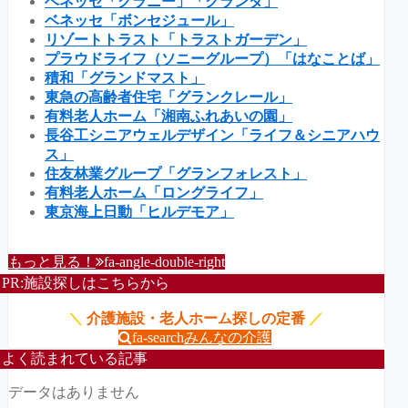
ベネッセ「グラニー」「グランダ」
ベネッセ「ボンセジュール」
リゾートトラスト「トラストガーデン」
プラウドライフ（ソニーグループ）「はなことば」
積和「グランドマスト」
東急の高齢者住宅「グランクレール」
有料老人ホーム「湘南ふれあいの園」
長谷工シニアウェルデザイン「ライフ＆シニアハウ
ス」
住友林業グループ「グランフォレスト」
有料老人ホーム「ロングライフ」
東京海上日動「ヒルデモア」
もっと見る！
fa-angle-double-right
PR:施設探しはこちらから
＼
介護施設・老人ホーム探しの定番
／
fa-search
みんなの介護
よく読まれている記事
データはありません