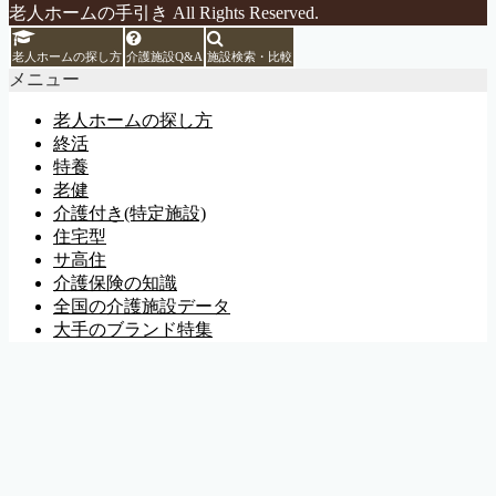
老人ホームの手引き All Rights Reserved.
老人ホームの探し方
介護施設Q&A
施設検索・比較
メニュー
老人ホームの探し方
終活
特養
老健
介護付き(特定施設)
住宅型
サ高住
介護保険の知識
全国の介護施設データ
大手のブランド特集