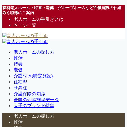
有料老人ホーム・特養・老健・グループホームなど介護施設の仕組
みや特徴のご案内
老人ホームの手引きとは
ページ一覧
老人ホームの探し方
終活
特養
老健
介護付き(特定施設)
住宅型
サ高住
介護保険の知識
全国の介護施設データ
大手のブランド特集
老人ホームの探し方
終活