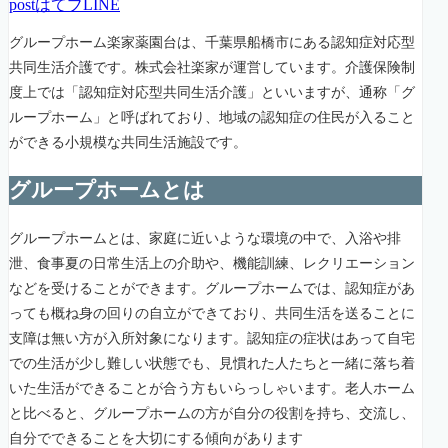
post
はてブ
LINE
グループホーム楽家薬園台は、千葉県船橋市にある認知症対応型
共同生活介護です。株式会社楽家が運営しています。介護保険制
度上では「認知症対応型共同生活介護」といいますが、通称「グ
ループホーム」と呼ばれており、地域の認知症の住民が入ること
ができる小規模な共同生活施設です。
グループホームとは
グループホームとは、家庭に近いような環境の中で、入浴や排
泄、食事夏の日常生活上の介助や、機能訓練、レクリエーション
などを受けることができます。グループホームでは、認知症があ
っても概ね身の回りの自立ができており、共同生活を送ることに
支障は無い方が入所対象になります。認知症の症状はあって自宅
での生活が少し難しい状態でも、見慣れた人たちと一緒に落ち着
いた生活ができることが合う方もいらっしゃいます。老人ホーム
と比べると、グループホームの方が自分の役割を持ち、交流し、
自分でできることを大切にする傾向があります