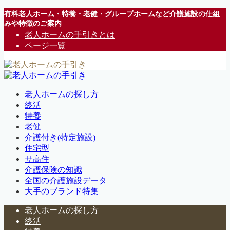
有料老人ホーム・特養・老健・グループホームなど介護施設の仕組
みや特徴のご案内
老人ホームの手引きとは
ページ一覧
老人ホームの探し方
終活
特養
老健
介護付き(特定施設)
住宅型
サ高住
介護保険の知識
全国の介護施設データ
大手のブランド特集
老人ホームの探し方
終活