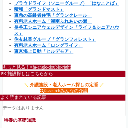
プラウドライフ（ソニーグループ）「はなことば」
積和「グランドマスト」
東急の高齢者住宅「グランクレール」
有料老人ホーム「湘南ふれあいの園」
長谷工シニアウェルデザイン「ライフ＆シニアハウ
ス」
住友林業グループ「グランフォレスト」
有料老人ホーム「ロングライフ」
東京海上日動「ヒルデモア」
もっと見る！
fa-angle-double-right
PR:施設探しはこちらから
＼
介護施設・老人ホーム探しの定番
／
fa-search
みんなの介護
よく読まれている記事
データはありません
特養の基礎知識