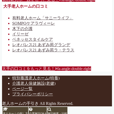
大手老人ホームの口コミ
有料老人ホーム「サニーライフ」
SOMPOケアラヴィーレ
木下の介護
イリーゼ
ベネッセスタイルケア
レオパレス21 あずみ苑グランデ
レオパレス21 あずみ苑ラ・テラス
大手の口コミをもっと見る！
fa-angle-double-right
特別養護老人ホーム(特養)
介護老人保健施設(老健)
ページ一覧
プライバシーポリシー
老人ホームの手引き All Rights Reserved.
老人ホームの探し方
介護施設Q&A
施設検索・比較