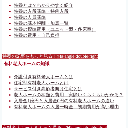
特養とは？わかりやすく紹介
特養の入所基準・特例入所
特養の人員基準
特養の基本報酬・加算一覧
特養の標準費用（ユニット型・多床室）
特養の費用・自己負担
特養の記事をもっと見る！
fa-angle-double-right
有料老人ホームの知識
介護付き有料老人ホームとは
住宅型有料老人ホームとは
サービス付き高齢者向け住宅とは
老人ホームの種類と費用 実際いくらくらいかかる？
入居金1億円と入居金0円の有料老人ホームの違い
有料老人ホームの入居一時金 初期費用が高い理由
有料老人ホームをもっと見る！
fa-angle-double-right