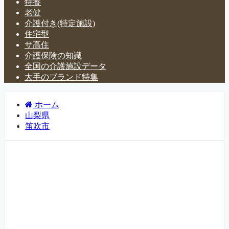
特養
老健
介護付き(特定施設)
住宅型
サ高住
介護保険の知識
全国の介護施設データ
大手のブランド特集
ホーム
山梨県
笛吹市
山梨県笛吹市の介護施設・有
料老人ホーム一覧
山梨県笛吹市にある介護施設・老人ホームなどについて紹
介するページです。