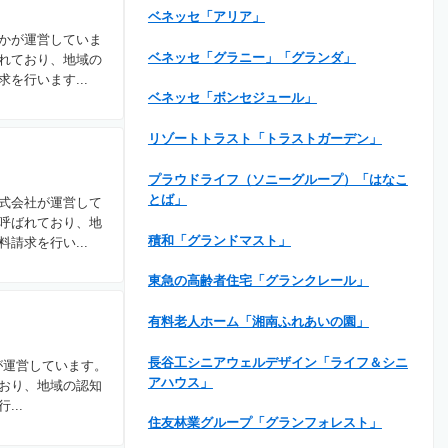
ベネッセ「アリア」
かが運営していま
ベネッセ「グラニー」「グランダ」
れており、地域の
を行います...
ベネッセ「ボンセジュール」
リゾートトラスト「トラストガーデン」
プラウドライフ（ソニーグループ）「はなこ
とば」
式会社が運営して
呼ばれており、地
積和「グランドマスト」
請求を行い...
東急の高齢者住宅「グランクレール」
有料老人ホーム「湘南ふれあいの園」
長谷工シニアウェルデザイン「ライフ＆シニ
が運営しています。
アハウス」
おり、地域の認知
..
住友林業グループ「グランフォレスト」