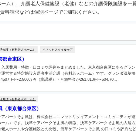
ホーム）、介護老人保健施設（老健）などの介護保険施設を一
資料請求などは個別ページでご確認ください。
活介護（有料老人ホーム）
ベネッセスタイルケア
京都台東区）
、入居費用・特徴・口コミや評判をまとめました。東京都台東区にあるグラン
が運営する特定施設入居者生活介護（有料老人ホーム）です。グランダ浅草橋
0万円〜2,900万円（非課税）・月額料金が261,810円〜504,70...
活介護（有料老人ホーム）
風（東京都台東区）
ケアパークそよ風は、株式会社ユニマットリタイアメント・コミュニティが運
ホーム）です。浅草ケアパークそよ風の特徴、浅草ケアパークそよ風の入居方
老人ホームや介護施設との比較、浅草ケアパークそよ風 の口コミや評判などを