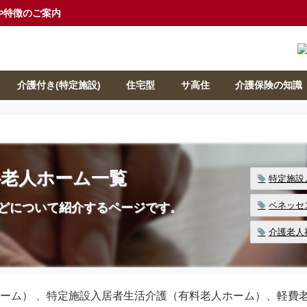
や特徴のご案内
介護付き(特定施設)
住宅型
サ高住
介護保険の知識
料老人ホーム一覧
特定施設
ベネッセ
どについて紹介するページです。
介護老人
ーム） 、特定施設入居者生活介護（有料老人ホーム）、軽費