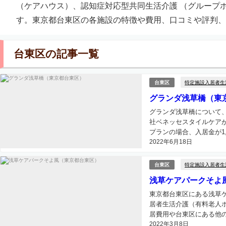
（ケアハウス）、認知症対応型共同生活介護 （グループ
す。東京都台東区の各施設の特徴や費用、口コミや評判、
台東区の記事一覧
特定施設入居者生
台東区
グランダ浅草橋（東
グランダ浅草橋について
社ベネッセスタイルケア
プランの場合、入居金が1,45
2022年6月18日
特定施設入居者生
台東区
浅草ケアパークそよ
東京都台東区にある浅草
居者生活介護（有料老人
居費用や台東区にある他の
2022年3月8日