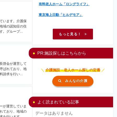
有料老人ホーム「ロングライフ」
東京海上日動「ヒルデモア」
ています。介護保
地域の認知症の住
。グループ...
もっと見る！
PR:施設探しはこちらから
長啓会が運営して
呼ばれており、地
＼
介護施設・老人ホーム探しの定番
／
請求を行い...
みんなの介護
よく読まれている記事
ーが運営していま
れており、地域の
データはありません
を行います...