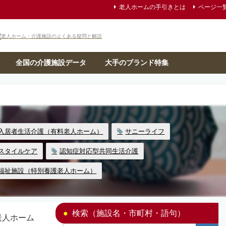
老人ホームの手引きとは
ページ一
全国の介護施設データ
大手のブランド特集
入居者生活介護（有料老人ホーム）
サニーライフ
スタイルケア
認知症対応型共同生活介護
福祉施設（特別養護老人ホーム）
検索（施設名・市町村・語句）
老人ホーム