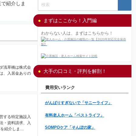
覧で紹介しま
まずはここから！入門編
わからない人は、まずはこちらから！
ダ浅草橋は株式会
大手の口コミ・評判を解剖！
は、入居金ありの
費用安いランク
がんばりすぎないで「サニーライフ」
有料老人ホーム「ベストライフ」
営する特定施設入
法・資料請求、入
SOMPOケア「そんぽの家」
紹介しま...