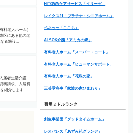
HITOWAケアサービス「イリーゼ」
レイクス21「プラチナ・シニアホーム」
ベネッセ「ここち」
（有料老人ホーム）
東区にある他の老
ALSOK介護「アミカの郷」
る施設...
有料老人ホーム「スーパー・コート」
有料老人ホーム「ヒューマンサポート」
有料老人ホーム「花珠の家」
入居者生活介護
資料請求、入居費
三英堂商事「家族の家ひまわり」
紹介します...
費用ミドルランク
創生事業団「グッドタイムホーム」
レオパレス「あずみ苑グランデ」