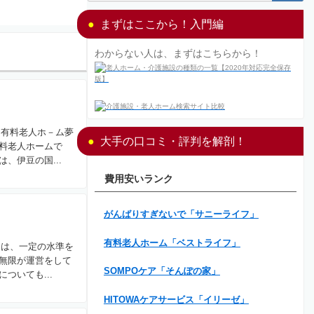
まずはここから！入門編
わからない人は、まずはこちらから！
。有料老人ホ－ム夢
大手の口コミ・評判を解剖！
料老人ホームで
、伊豆の国...
費用安いランク
がんばりすぎないで「サニーライフ」
有料老人ホーム「ベストライフ」
まは、一定の水準を
無限が運営をして
SOMPOケア「そんぽの家」
いても...
HITOWAケアサービス「イリーゼ」