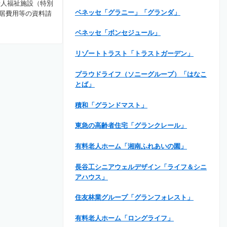
老人福祉施設（特別
ベネッセ「グラニー」「グランダ」
居費用等の資料請
ベネッセ「ボンセジュール」
リゾートトラスト「トラストガーデン」
プラウドライフ（ソニーグループ）「はなこ
とば」
積和「グランドマスト」
東急の高齢者住宅「グランクレール」
有料老人ホーム「湘南ふれあいの園」
長谷工シニアウェルデザイン「ライフ＆シニ
アハウス」
住友林業グループ「グランフォレスト」
有料老人ホーム「ロングライフ」