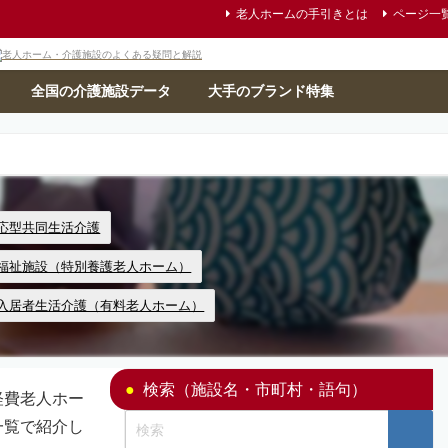
老人ホームの手引きとは
ページ一
全国の介護施設データ
大手のブランド特集
応型共同生活介護
福祉施設（特別養護老人ホーム）
入居者生活介護（有料老人ホーム）
検索（施設名・市町村・語句）
軽費老人ホー
一覧で紹介し