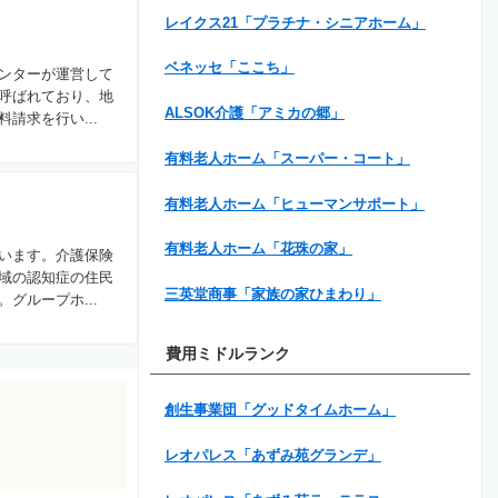
レイクス21「プラチナ・シニアホーム」
ベネッセ「ここち」
ンターが運営して
呼ばれており、地
ALSOK介護「アミカの郷」
請求を行い...
有料老人ホーム「スーパー・コート」
有料老人ホーム「ヒューマンサポート」
有料老人ホーム「花珠の家」
います。介護保険
域の認知症の住民
三英堂商事「家族の家ひまわり」
グループホ...
費用ミドルランク
創生事業団「グッドタイムホーム」
レオパレス「あずみ苑グランデ」