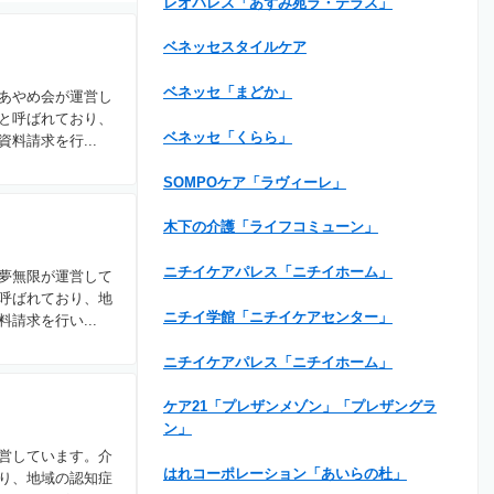
レオパレス「あずみ苑ラ・テラス」
ベネッセスタイルケア
ベネッセ「まどか」
あやめ会が運営し
と呼ばれており、
ベネッセ「くらら」
料請求を行...
SOMPOケア「ラヴィーレ」
木下の介護「ライフコミューン」
ニチイケアパレス「ニチイホーム」
夢無限が運営して
呼ばれており、地
ニチイ学館「ニチイケアセンター」
請求を行い...
ニチイケアパレス「ニチイホーム」
ケア21「プレザンメゾン」「プレザングラ
ン」
営しています。介
はれコーポレーション「あいらの杜」
り、地域の認知症