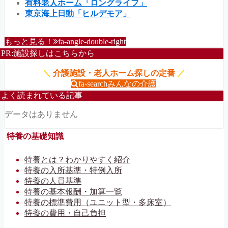
有料老人ホーム「ロングライフ」
東京海上日動「ヒルデモア」
もっと見る！
fa-angle-double-right
PR:施設探しはこちらから
＼
介護施設・老人ホーム探しの定番
／
fa-search
みんなの介護
よく読まれている記事
データはありません
特養の基礎知識
特養とは？わかりやすく紹介
特養の入所基準・特例入所
特養の人員基準
特養の基本報酬・加算一覧
特養の標準費用（ユニット型・多床室）
特養の費用・自己負担