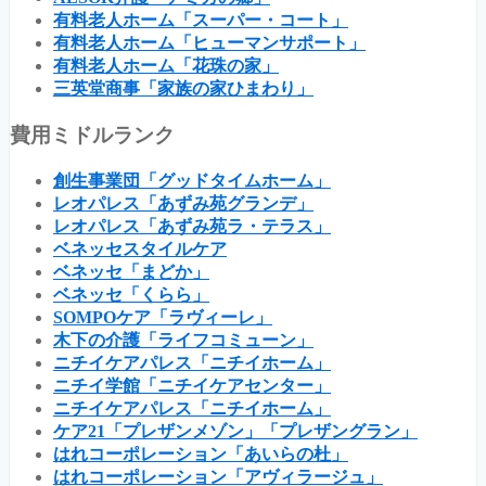
有料老人ホーム「スーパー・コート」
有料老人ホーム「ヒューマンサポート」
有料老人ホーム「花珠の家」
三英堂商事「家族の家ひまわり」
費用ミドルランク
創生事業団「グッドタイムホーム」
レオパレス「あずみ苑グランデ」
レオパレス「あずみ苑ラ・テラス」
ベネッセスタイルケア
ベネッセ「まどか」
ベネッセ「くらら」
SOMPOケア「ラヴィーレ」
木下の介護「ライフコミューン」
ニチイケアパレス「ニチイホーム」
ニチイ学館「ニチイケアセンター」
ニチイケアパレス「ニチイホーム」
ケア21「プレザンメゾン」「プレザングラン」
はれコーポレーション「あいらの杜」
はれコーポレーション「アヴィラージュ」