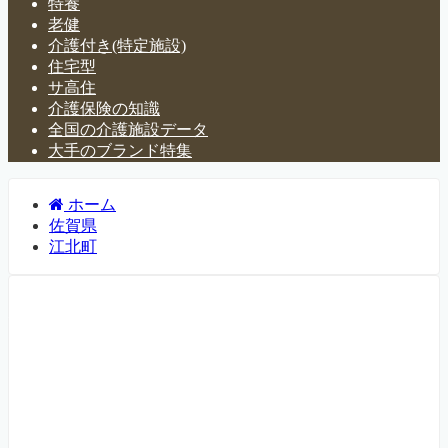
特養
老健
介護付き(特定施設)
住宅型
サ高住
介護保険の知識
全国の介護施設データ
大手のブランド特集
ホーム
佐賀県
江北町
佐賀県江北町の介護施設・有
料老人ホーム一覧
佐賀県江北町にある介護施設・老人ホームなどについて紹
介するページです。