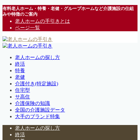
有料老人ホーム・特養・老健・グループホームなど介護施設の仕組
みや特徴のご案内
老人ホームの手引きとは
ページ一覧
老人ホームの探し方
終活
特養
老健
介護付き(特定施設)
住宅型
サ高住
介護保険の知識
全国の介護施設データ
大手のブランド特集
老人ホームの探し方
終活