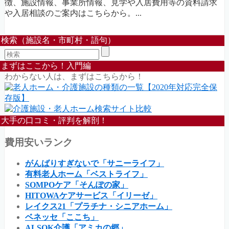
徴、施設情報、事業所情報、見学や入居費用等の資料請求
や入居相談のご案内はこちらから。...
検索（施設名・市町村・語句）
まずはここから！入門編
わからない人は、まずはこちらから！
大手の口コミ・評判を解剖！
費用安いランク
がんばりすぎないで「サニーライフ」
有料老人ホーム「ベストライフ」
SOMPOケア「そんぽの家」
HITOWAケアサービス「イリーゼ」
レイクス21「プラチナ・シニアホーム」
ベネッセ「ここち」
ALSOK介護「アミカの郷」