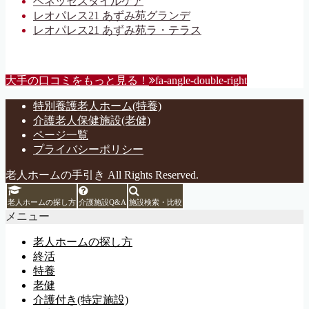
ベネッセスタイルケア
レオパレス21 あずみ苑グランデ
レオパレス21 あずみ苑ラ・テラス
大手の口コミをもっと見る！
fa-angle-double-right
特別養護老人ホーム(特養)
介護老人保健施設(老健)
ページ一覧
プライバシーポリシー
老人ホームの手引き All Rights Reserved.
老人ホームの探し方
介護施設Q&A
施設検索・比較
メニュー
老人ホームの探し方
終活
特養
老健
介護付き(特定施設)