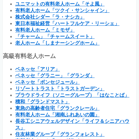
ユニマットの有料老人ホーム「そよ風」
有料老人ホーム「ツクイ・サンシャイン」
株式会社シダー「ラ・ナシカ」
東日本福祉経営「ハートフルケア・リーシェ」
有料老人ホーム「ミモザ」
「チャーム」「チャームスイート」
老人ホーム「しまナーシングホーム」
高級有料老人ホーム
ベネッセ「アリア」
ベネッセ「グラニー」「グランダ」
ベネッセ「ボンセジュール」
リゾートトラスト「トラストガーデン」
プラウドライフ（ソニーグループ）「はなことば」
積和「グランドマスト」
東急の高齢者住宅「グランクレール」
有料老人ホーム「湘南ふれあいの園」
長谷工シニアウェルデザイン「ライフ＆シニアハウ
ス」
住友林業グループ「グランフォレスト」