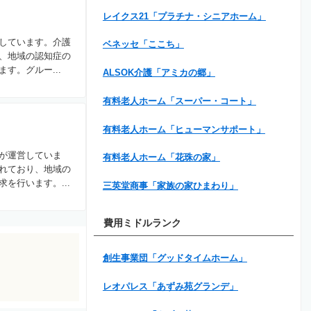
レイクス21「プラチナ・シニアホーム」
しています。介護
ベネッセ「ここち」
、地域の認知症の
す。グルー...
ALSOK介護「アミカの郷」
有料老人ホーム「スーパー・コート」
有料老人ホーム「ヒューマンサポート」
が運営していま
有料老人ホーム「花珠の家」
れており、地域の
を行います。...
三英堂商事「家族の家ひまわり」
費用ミドルランク
創生事業団「グッドタイムホーム」
レオパレス「あずみ苑グランデ」