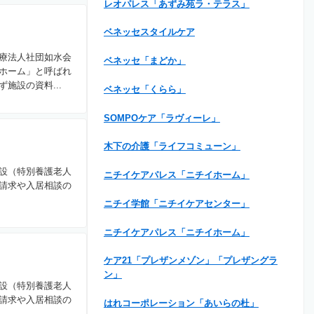
レオパレス「あずみ苑ラ・テラス」
ベネッセスタイルケア
療法人社団如水会
ベネッセ「まどか」
ホーム」と呼ばれ
施設の資料...
ベネッセ「くらら」
SOMPOケア「ラヴィーレ」
木下の介護「ライフコミューン」
設（特別養護老人
ニチイケアパレス「ニチイホーム」
請求や入居相談の
ニチイ学館「ニチイケアセンター」
ニチイケアパレス「ニチイホーム」
ケア21「プレザンメゾン」「プレザングラ
ン」
設（特別養護老人
請求や入居相談の
はれコーポレーション「あいらの杜」