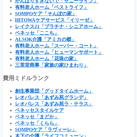
がんばりすぎないで「サニーライフ」
有料老人ホーム「ベストライフ」
SOMPOケア「そんぽの家」
HITOWAケアサービス「イリーゼ」
レイクス21「プラチナ・シニアホーム」
ベネッセ「ここち」
ALSOK介護「アミカの郷」
有料老人ホーム「スーパー・コート」
有料老人ホーム「ヒューマンサポート」
有料老人ホーム「花珠の家」
三英堂商事「家族の家ひまわり」
費用ミドルランク
創生事業団「グッドタイムホーム」
レオパレス「あずみ苑グランデ」
レオパレス「あずみ苑ラ・テラス」
ベネッセスタイルケア
ベネッセ「まどか」
ベネッセ「くらら」
SOMPOケア「ラヴィーレ」
木下の介護「ライフコミューン」