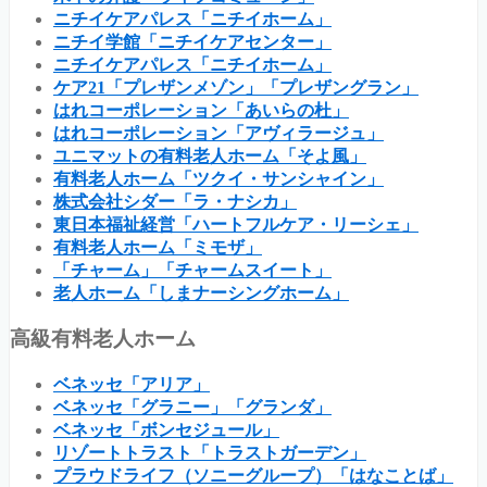
ニチイケアパレス「ニチイホーム」
ニチイ学館「ニチイケアセンター」
ニチイケアパレス「ニチイホーム」
ケア21「プレザンメゾン」「プレザングラン」
はれコーポレーション「あいらの杜」
はれコーポレーション「アヴィラージュ」
ユニマットの有料老人ホーム「そよ風」
有料老人ホーム「ツクイ・サンシャイン」
株式会社シダー「ラ・ナシカ」
東日本福祉経営「ハートフルケア・リーシェ」
有料老人ホーム「ミモザ」
「チャーム」「チャームスイート」
老人ホーム「しまナーシングホーム」
高級有料老人ホーム
ベネッセ「アリア」
ベネッセ「グラニー」「グランダ」
ベネッセ「ボンセジュール」
リゾートトラスト「トラストガーデン」
プラウドライフ（ソニーグループ）「はなことば」