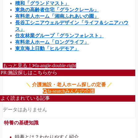
積和「グランドマスト」
東急の高齢者住宅「グランクレール」
有料老人ホーム「湘南ふれあいの園」
長谷工シニアウェルデザイン「ライフ＆シニアハウ
ス」
住友林業グループ「グランフォレスト」
有料老人ホーム「ロングライフ」
東京海上日動「ヒルデモア」
もっと見る！
fa-angle-double-right
PR:施設探しはこちらから
＼
介護施設・老人ホーム探しの定番
／
fa-search
みんなの介護
よく読まれている記事
データはありません
特養の基礎知識
特養とは？わかりやすく紹介