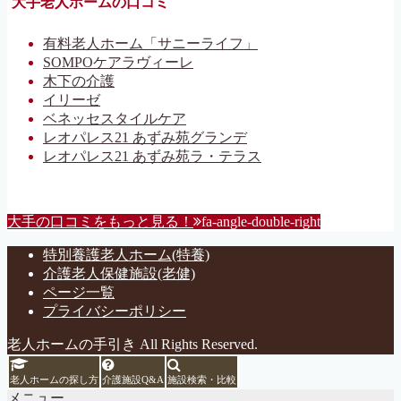
大手老人ホームの口コミ
有料老人ホーム「サニーライフ」
SOMPOケアラヴィーレ
木下の介護
イリーゼ
ベネッセスタイルケア
レオパレス21 あずみ苑グランデ
レオパレス21 あずみ苑ラ・テラス
大手の口コミをもっと見る！
fa-angle-double-right
特別養護老人ホーム(特養)
介護老人保健施設(老健)
ページ一覧
プライバシーポリシー
老人ホームの手引き All Rights Reserved.
老人ホームの探し方
介護施設Q&A
施設検索・比較
メニュー