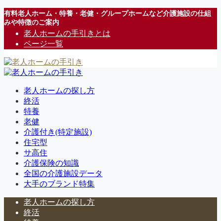
有料老人ホーム・特養・老健・グループホームなど介護施設の仕組
みや特徴のご案内
老人ホームの手引きとは
ページ一覧
老人ホームの探し方
終活
特養
老健
介護付き(特定施設)
住宅型
サ高住
介護保険の知識
全国の介護施設データ
大手のブランド特集
老人ホームの探し方
終活