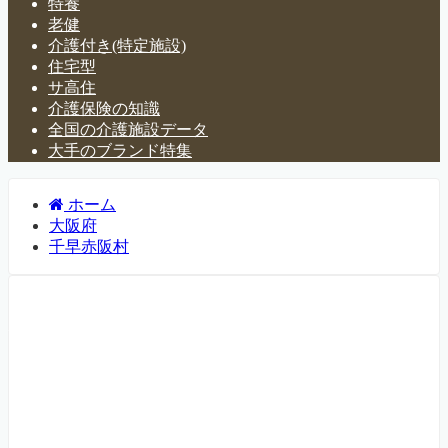
特養
老健
介護付き(特定施設)
住宅型
サ高住
介護保険の知識
全国の介護施設データ
大手のブランド特集
ホーム
大阪府
千早赤阪村
大阪府千早赤阪村の介護施
設・有料老人ホーム一覧
大阪府千早赤阪村にある介護施設・老人ホームなどについ
て紹介するページです。