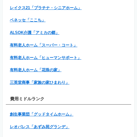
レイクス21「プラチナ・シニアホーム」
ベネッセ「ここち」
ALSOK介護「アミカの郷」
有料老人ホーム「スーパー・コート」
有料老人ホーム「ヒューマンサポート」
有料老人ホーム「花珠の家」
三英堂商事「家族の家ひまわり」
費用ミドルランク
創生事業団「グッドタイムホーム」
レオパレス「あずみ苑グランデ」