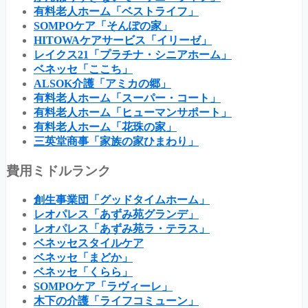
有料老人ホーム「ベストライフ」
SOMPOケア「そんぽの家」
HITOWAケアサービス「イリーゼ」
レイクス21「プラチナ・シニアホーム」
ベネッセ「ここち」
ALSOK介護「アミカの郷」
有料老人ホーム「スーパー・コート」
有料老人ホーム「ヒューマンサポート」
有料老人ホーム「花珠の家」
三英堂商事「家族の家ひまわり」
費用ミドルランク
創生事業団「グッドタイムホーム」
レオパレス「あずみ苑グランデ」
レオパレス「あずみ苑ラ・テラス」
ベネッセスタイルケア
ベネッセ「まどか」
ベネッセ「くらら」
SOMPOケア「ラヴィーレ」
木下の介護「ライフコミューン」