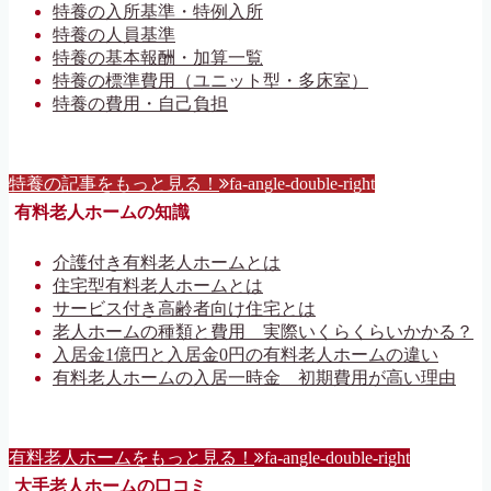
特養の入所基準・特例入所
特養の人員基準
特養の基本報酬・加算一覧
特養の標準費用（ユニット型・多床室）
特養の費用・自己負担
特養の記事をもっと見る！
fa-angle-double-right
有料老人ホームの知識
介護付き有料老人ホームとは
住宅型有料老人ホームとは
サービス付き高齢者向け住宅とは
老人ホームの種類と費用 実際いくらくらいかかる？
入居金1億円と入居金0円の有料老人ホームの違い
有料老人ホームの入居一時金 初期費用が高い理由
有料老人ホームをもっと見る！
fa-angle-double-right
大手老人ホームの口コミ