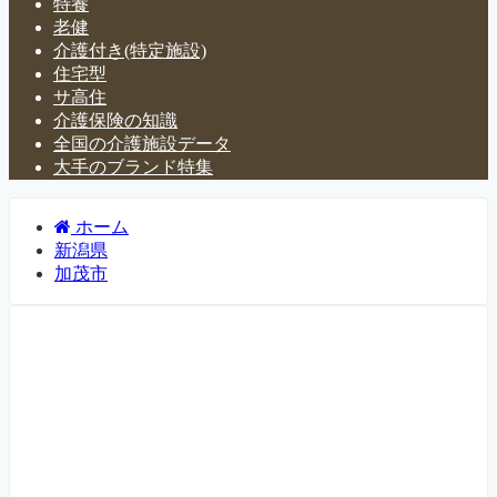
特養
老健
介護付き(特定施設)
住宅型
サ高住
介護保険の知識
全国の介護施設データ
大手のブランド特集
ホーム
新潟県
加茂市
新潟県加茂市の介護施設・有
料老人ホーム一覧
新潟県加茂市にある介護施設・老人ホームなどについて紹
介するページです。