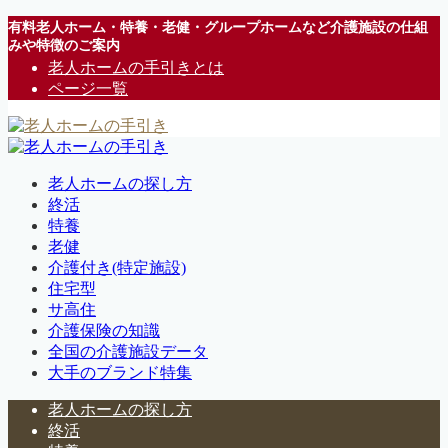
有料老人ホーム・特養・老健・グループホームなど介護施設の仕組
みや特徴のご案内
老人ホームの手引きとは
ページ一覧
老人ホームの探し方
終活
特養
老健
介護付き(特定施設)
住宅型
サ高住
介護保険の知識
全国の介護施設データ
大手のブランド特集
老人ホームの探し方
終活