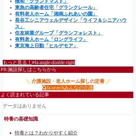
積和「グランドマスト」
東急の高齢者住宅「グランクレール」
有料老人ホーム「湘南ふれあいの園」
長谷工シニアウェルデザイン「ライフ＆シニアハウ
ス」
住友林業グループ「グランフォレスト」
有料老人ホーム「ロングライフ」
東京海上日動「ヒルデモア」
もっと見る！
fa-angle-double-right
PR:施設探しはこちらから
＼
介護施設・老人ホーム探しの定番
／
fa-search
みんなの介護
よく読まれている記事
データはありません
特養の基礎知識
特養とは？わかりやすく紹介